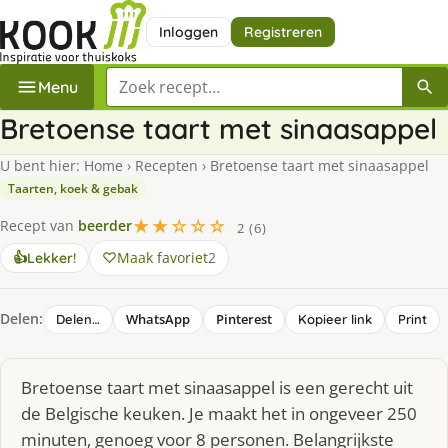
Inloggen
Registreren
Zoek een recept
Menu
Bretoense taart met sinaasappel
U bent hier:
Home
›
Recepten
›
Bretoense taart met sinaasappel
Taarten, koek & gebak
★★☆☆☆
Recept van
beerder
2 (6)
Maak favoriet
2
👍
Lekker!
Delen:
WhatsApp
Pinterest
Delen…
Kopieer link
Print
Bretoense taart met sinaasappel is een gerecht uit
de Belgische keuken. Je maakt het in ongeveer 250
minuten, genoeg voor 8 personen. Belangrijkste