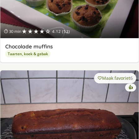
★★★★☆
⏱ 30 min
4.12 (52)
Chocolade muffins
Taarten, koek & gebak
Maak favoriet
6
👍