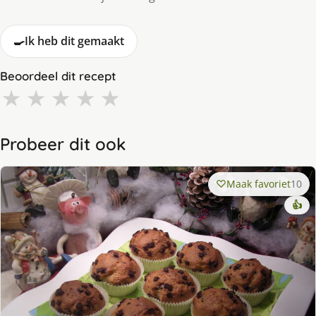
🍳
Ik heb dit gemaakt
Beoordeel dit recept
★
★
★
★
★
Probeer dit ook
Maak favoriet
10
👍