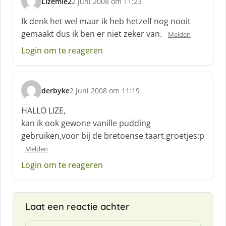
Lizemie2
2 juni 2008 om 11:23
s
c
Ik denk het wel maar ik heb hetzelf nog nooit
h
gemaakt dus ik ben er niet zeker van.
Melden
r
e
Login om te reageren
e
f
:
derbyke
2 juni 2008 om 11:19
s
c
HALLO LIZE,
h
kan ik ook gewone vanille pudding
r
gebruiken,voor bij de bretoense taart.groetjes:p
e
e
Melden
f
Login om te reageren
:
Laat een reactie achter