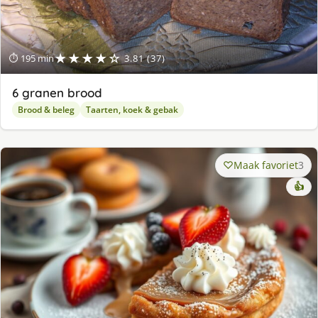
★★★★☆
⏱ 195 min
3.81 (37)
6 granen brood
Brood & beleg
Taarten, koek & gebak
Maak favoriet
3
👍