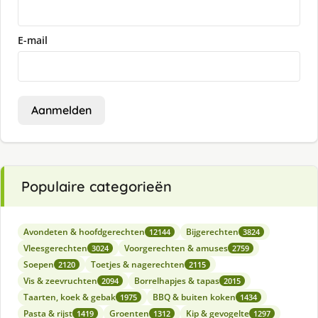
E-mail
Aanmelden
Populaire categorieën
Avondeten & hoofdgerechten
Bijgerechten
12144
3824
Vleesgerechten
Voorgerechten & amuses
3024
2759
Soepen
Toetjes & nagerechten
2120
2115
Vis & zeevruchten
Borrelhapjes & tapas
2094
2015
Taarten, koek & gebak
BBQ & buiten koken
1975
1434
Pasta & rijst
Groenten
Kip & gevogelte
1419
1312
1297