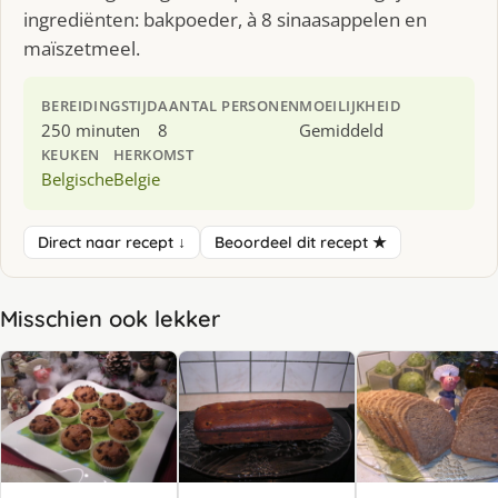
ingrediënten: bakpoeder, à 8 sinaasappelen en
maïszetmeel.
BEREIDINGSTIJD
AANTAL PERSONEN
MOEILIJKHEID
250 minuten
8
Gemiddeld
KEUKEN
HERKOMST
Belgische
Belgie
Direct naar recept ↓
Beoordeel dit recept ★
Misschien ook lekker