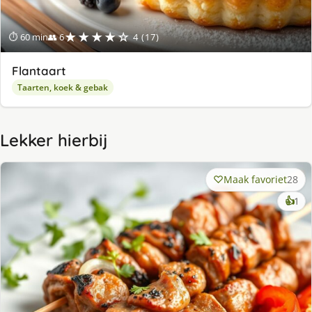
★★★★☆
⏱ 60 min
👥 6
4 (17)
Flantaart
Taarten, koek & gebak
Lekker hierbij
Maak favoriet
28
ke
👍
1
lek
ge