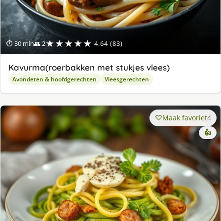
★★★★★
⏱ 30 min
👥 2
4.64 (83)
Kavurma(roerbakken met stukjes vlees)
Avondeten & hoofdgerechten
Vleesgerechten
Maak favoriet
4
👍