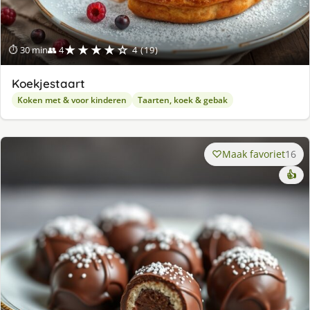
★★★★☆
⏱ 30 min
👥 4
4 (19)
Koekjestaart
Koken met & voor kinderen
Taarten, koek & gebak
Maak favoriet
16
👍