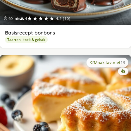
★★★★★
⏱ 60 min
👥 4
4.5 (10)
Basisrecept bonbons
Taarten, koek & gebak
Maak favoriet
13
👍