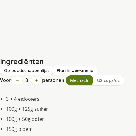
Ingrediënten
Op boodschappenlijst
Plan in weekmenu
−
+
Voor
8
personen
Metrisch
US cups/oz
3 + 4 eidooiers
100g + 125g suiker
100g + 50g boter
150g bloem