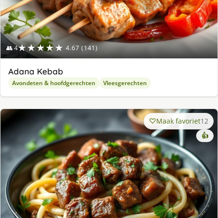
★★★★★
👥 4
4.67 (141)
Adana Kebab
Avondeten & hoofdgerechten
Vleesgerechten
Maak favoriet
12
👍