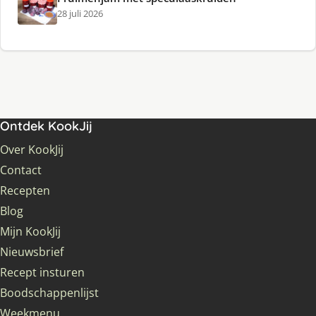
28 juli 2026
Ontdek KookJij
Over KookJij
Contact
Recepten
Blog
Mijn KookJij
Nieuwsbrief
Recept insturen
Boodschappenlijst
Weekmenu