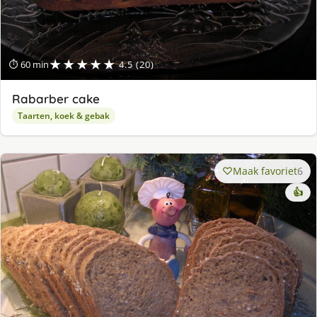
★★★★★
⏱ 60 min
4.5 (20)
Rabarber cake
Taarten, koek & gebak
Maak favoriet
6
👍