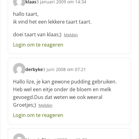
klaas
3 januari 2009 om 14:34
s
c
hallo taart,
h
ik vind het een lekkere taart taart.
r
e
doei taart van klaas;)
Melden
e
f
Login om te reageren
:
derbyke
3 juni 2008 om 07:21
s
c
Hallo lize, je kan gewone pudding gebruiken.
h
Heb wel een eitje onder de bloem en melk
r
gevoegd.Dus dat weten we ook weeral
e
Groetjes;)
e
Melden
f
Login om te reageren
: