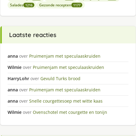
Salades
Gezonde recepten
1216
1177
Laatste reacties
anna
over
Pruimenjam met speculaaskruiden
Wilmie
over
Pruimenjam met speculaaskruiden
HarryLohr
over
Gevuld Turks brood
anna
over
Pruimenjam met speculaaskruiden
anna
over
Snelle courgettesoep met witte kaas
Wilmie
over
Ovenschotel met courgette en tonijn