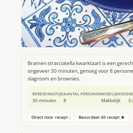
Bramen stracciatella kwarktaart is een gerech
ongeveer 30 minuten, genoeg voor 8 personen.
slagroom en brownies.
BEREIDINGSTIJD
AANTAL PERSONEN
MOEILIJKHEID
K
30 minuten
8
Makkelijk
E
Direct naar recept ↓
Beoordeel dit recept ★