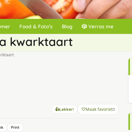
omer
Food & Foto’s
Blog
🎲 Verras me
la kwarktaart
rktaart
Maak favoriet
0
👍
Lekker!
nk
Print