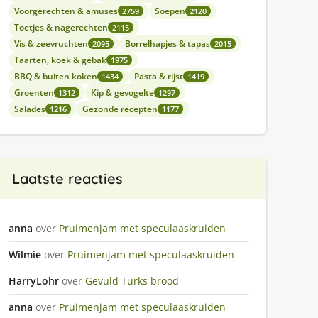
Voorgerechten & amuses
Soepen
2759
2120
Toetjes & nagerechten
2115
Vis & zeevruchten
Borrelhapjes & tapas
2095
2015
Taarten, koek & gebak
1975
BBQ & buiten koken
Pasta & rijst
1434
1419
Groenten
Kip & gevogelte
1312
1297
Salades
Gezonde recepten
1216
1177
Laatste reacties
anna
over
Pruimenjam met speculaaskruiden
Wilmie
over
Pruimenjam met speculaaskruiden
HarryLohr
over
Gevuld Turks brood
anna
over
Pruimenjam met speculaaskruiden