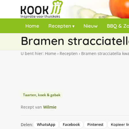
Home
Recepten
Nieuw
BBQ & Z
Bramen stracciatel
U bent hier:
Home
›
Recepten
›
Bramen stracciatella kwa
Taarten, koek & gebak
Recept van
Wilmie
Delen:
WhatsApp
Facebook
Pinterest
Kopieer li