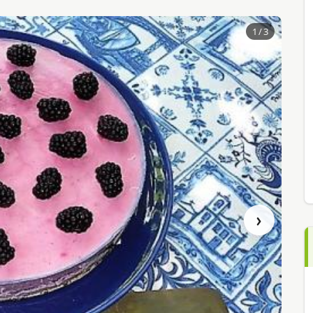
1
/ 3
›