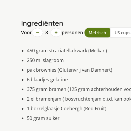
Ingrediënten
−
+
Voor
8
personen
Metrisch
US cups
450 gram straciatella kwark (Melkan)
250 ml slagroom
pak brownies (Glutenvrij van Damhert)
6 blaadjes gelatine
375 gram bramen (125 gram achterhouden voo
2 el bramenjam ( bosvruchtenjam o.i.d. kan ook
1 borrelglaasje Coebergh (Red Fruit)
50 gram suiker