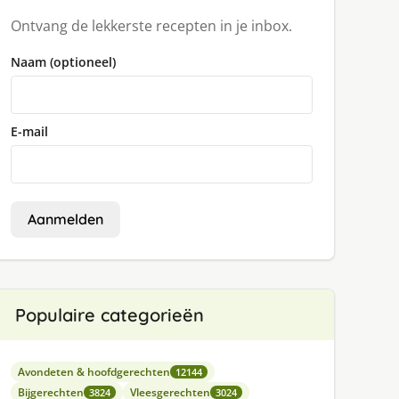
Ontvang de lekkerste recepten in je inbox.
Naam (optioneel)
E-mail
Aanmelden
Populaire categorieën
Avondeten & hoofdgerechten
12144
Bijgerechten
Vleesgerechten
3824
3024