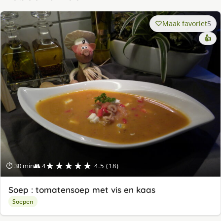
Maak favoriet
5
👍
★★★★★
⏱ 30 min
👥 4
4.5 (18)
Soep : tomatensoep met vis en kaas
Soepen