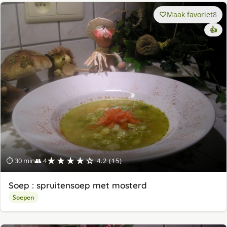
Maak favoriet
8
👍
★★★★☆
⏱ 30 min
👥 4
4.2 (15)
Soep : spruitensoep met mosterd
Soepen