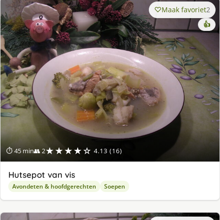
Maak favoriet
2
👍
★★★★☆
⏱ 45 min
👥 2
4.13 (16)
Hutsepot van vis
Avondeten & hoofdgerechten
Soepen