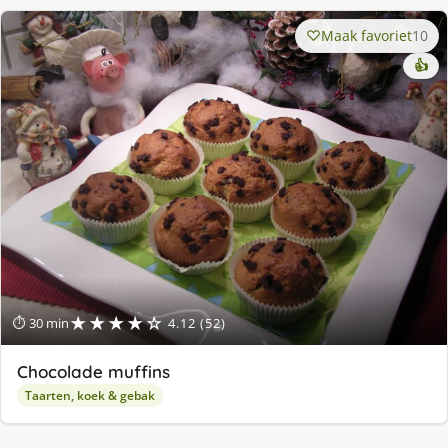
Maak favoriet
10
👍
★★★★☆
⏱ 30 min
4.12 (52)
Chocolade muffins
Taarten, koek & gebak