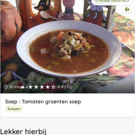
Maak favoriet
3
👍
★★★★☆
⏱ 30 min
👥 4
4.4 (10)
Soep : Tomaten groenten soep
Soepen
Lekker hierbij