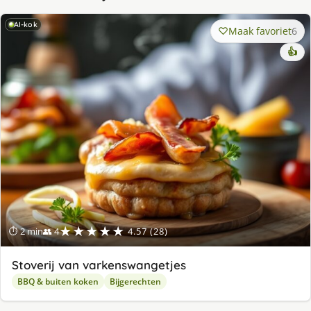
AI-kok
Maak favoriet
6
👍
★★★★★
⏱ 2 min
👥 4
4.57 (28)
Stoverij van varkenswangetjes
BBQ & buiten koken
Bijgerechten