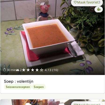
Maak favoriet
3
👍
★★★★☆
⏱ 30 min
👥 2
4.13 (16)
Soep : valentijn
Seizoensrecepten
Soepen