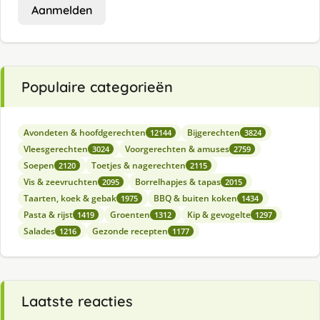
Aanmelden
Populaire categorieën
Avondeten & hoofdgerechten
Bijgerechten
12144
3824
Vleesgerechten
Voorgerechten & amuses
3024
2759
Soepen
Toetjes & nagerechten
2120
2115
Vis & zeevruchten
Borrelhapjes & tapas
2095
2015
Taarten, koek & gebak
BBQ & buiten koken
1975
1434
Pasta & rijst
Groenten
Kip & gevogelte
1419
1312
1297
Salades
Gezonde recepten
1216
1177
Laatste reacties