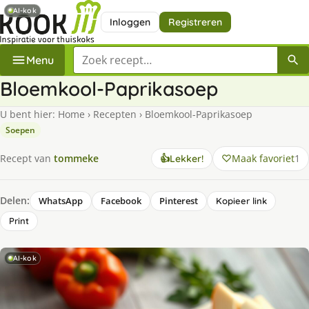
AI-kok
Inloggen
Registreren
Zoek een recept
Menu
Bloemkool-Paprikasoep
U bent hier:
Home
›
Recepten
›
Bloemkool-Paprikasoep
Soepen
Maak favoriet
1
Recept van
tommeke
👍
Lekker!
Delen:
WhatsApp
Facebook
Pinterest
Kopieer link
Print
AI-kok