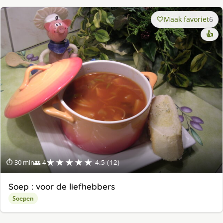
Maak favoriet
6
👍
★★★★★
⏱ 30 min
👥 4
4.5 (12)
Soep : voor de liefhebbers
Soepen