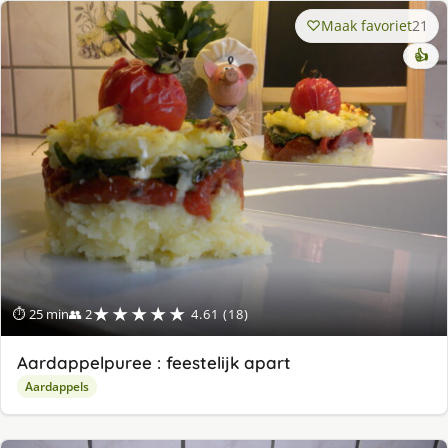
Maak favoriet
21
👍
★★★★★
⏱ 25 min
👥 2
4.61 (18)
Aardappelpuree : feestelijk apart
Aardappels