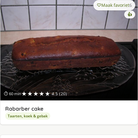
Maak favoriet
6
👍
★★★★★
⏱ 60 min
4.5 (20)
Rabarber cake
Taarten, koek & gebak