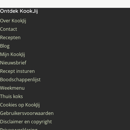
Ontdek KookJij
Over KookJij
Contact
Recepten
Blog
Mijn KookJij
Nieuwsbrief
Recept insturen
Boodschappenlijst
Weekmenu
Thuis koks
Cookies op KookJij
Gebruikersvoorwaarden
Disclaimer en copyright