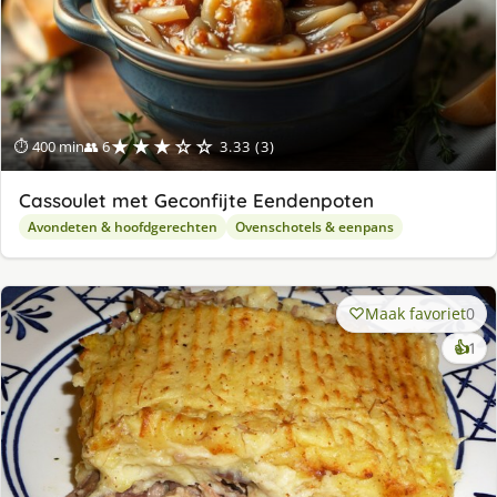
★★★☆☆
⏱ 400 min
👥 6
3.33 (3)
Cassoulet met Geconfijte Eendenpoten
Avondeten & hoofdgerechten
Ovenschotels & eenpans
Maak favoriet
0
ke
👍
1
lek
ge