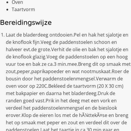
Oven
Taartvorm
Bereidingswijze
Laat de bladerdeeg ontdooien.Pel en hak het sjalotje en
de knoflook fijn.Veeg de paddenstoelen schoon en
halveer evt.de grote.Verhit de olie en bak het sjalotje en
de knoflook glazig.Voeg de paddenstoelen op een hoog
vuur toe en bak ze ca.3 min.mee.Breng dit op smaak met
zout,peper,paprikapoeder en wat nootmuskaat.Roer de
bousin door het paddenstoelenmengsel.Verwarm de
oven voor op 220C.Bekleed de taartvorm (20 X 30 cm)
met bakpapier en daarna het bladerdeeg.Druk de
randen goed vast.Prik in het deeg met een vork en
verdeel het paddenstoelenmengsel en de bieslook
erover.Klop de eieren los met de hÃ¼ttekÃ¤se en breng
het op smaak met peper en zout en verdeel dit over de
paddenstoelen.Laat het taartje in ca.30 min.gaar en