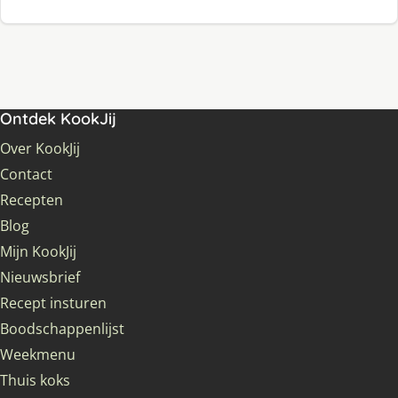
Ontdek KookJij
Over KookJij
Contact
Recepten
Blog
Mijn KookJij
Nieuwsbrief
Recept insturen
Boodschappenlijst
Weekmenu
Thuis koks