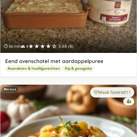
★★★★☆
⏱ 60 min
👥 4
3.88 (8)
Eend ovenschotel met aardappelpuree
Avondeten & hoofdgerechten
Kip & gevogelte
AI-kok
Maak favoriet
11
👍