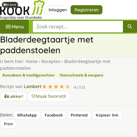
AI-kok
AI-kok
AI-kok
Inloggen
Registreren
Zoek een recept
Menu
Bladerdeegtaartje met
paddenstoelen
U bent hier:
Home
›
Recepten
›
Bladerdeegtaartje met
paddenstoelen
Avondeten & hoofdgerechten
Ovenschotels & eenpans
★★★★☆
Recept van
Lambert
4 (13)
Maak favoriet
8
👍
Lekker!
Delen:
WhatsApp
Facebook
Pinterest
Kopieer link
Print