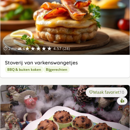
★★★★★
⏱ 2 min
👥 4
4.57 (28)
Stoverij van varkenswangetjes
BBQ & buiten koken
Bijgerechten
Maak favoriet
10
👍