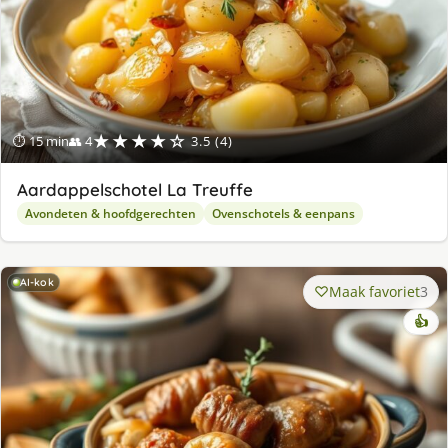
★★★★☆
⏱ 15 min
👥 4
3.5 (4)
Aardappelschotel La Treuffe
Avondeten & hoofdgerechten
Ovenschotels & eenpans
AI-kok
Maak favoriet
3
👍