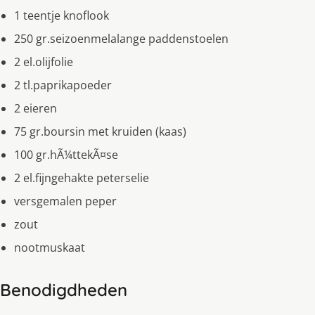
1 teentje knoflook
250 gr.seizoenmelalange paddenstoelen
2 el.olijfolie
2 tl.paprikapoeder
2 eieren
75 gr.boursin met kruiden (kaas)
100 gr.hÃ¼ttekÃ¤se
2 el.fijngehakte peterselie
versgemalen peper
zout
nootmuskaat
Benodigdheden