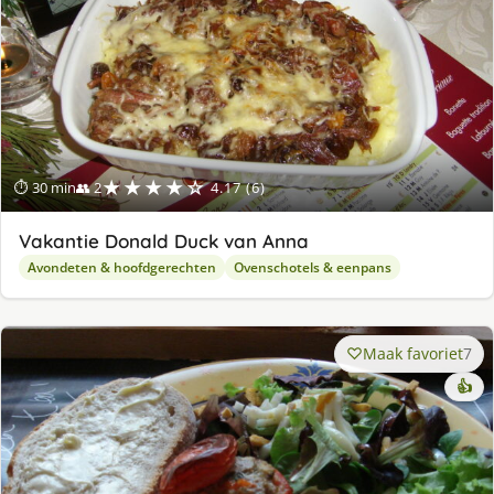
★★★★☆
⏱ 30 min
👥 2
4.17 (6)
Vakantie Donald Duck van Anna
Avondeten & hoofdgerechten
Ovenschotels & eenpans
Maak favoriet
7
👍