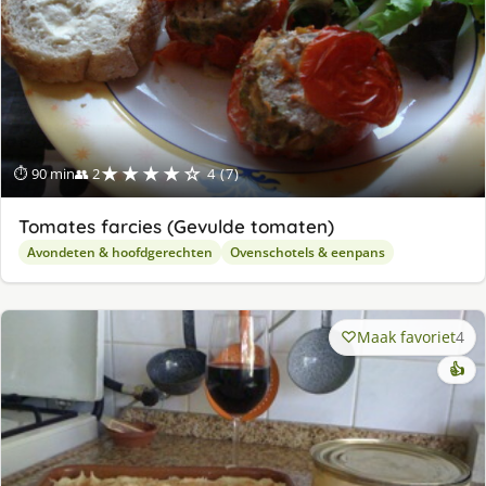
★★★★☆
⏱ 90 min
👥 2
4 (7)
Tomates farcies (Gevulde tomaten)
Avondeten & hoofdgerechten
Ovenschotels & eenpans
Maak favoriet
4
👍