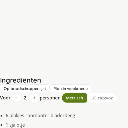
Ingrediënten
Op boodschappenlijst
Plan in weekmenu
−
+
Voor
2
personen
Metrisch
US cups/oz
6 plakjes roomboter bladerdeeg
1 sjalotje