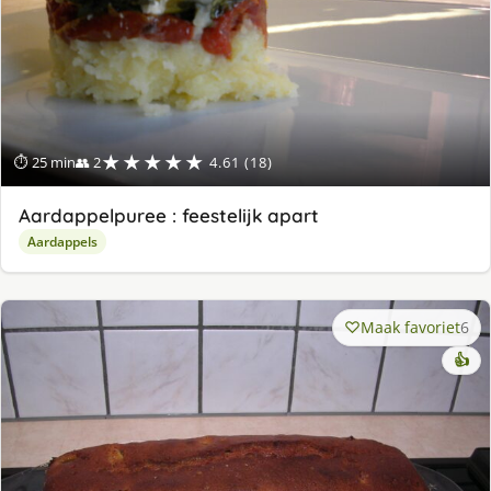
★★★★★
⏱ 25 min
👥 2
4.61 (18)
Aardappelpuree : feestelijk apart
Aardappels
Maak favoriet
6
👍