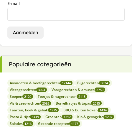
E-mail
Aanmelden
Populaire categorieën
Avondeten & hoofdgerechten
Bijgerechten
12144
3824
Vleesgerechten
Voorgerechten & amuses
3024
2759
Soepen
Toetjes & nagerechten
2120
2115
Vis & zeevruchten
Borrelhapjes & tapas
2095
2015
Taarten, koek & gebak
BBQ & buiten koken
1975
1434
Pasta & rijst
Groenten
Kip & gevogelte
1419
1312
1297
Salades
Gezonde recepten
1216
1177