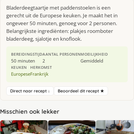
Bladerdeegtaartje met paddenstoelen is een
gerecht uit de Europese keuken. Je maakt het in
ongeveer 50 minuten, genoeg voor 2 personen.
Belangrijkste ingrediënten: plakjes roomboter
bladerdeeg, sjalotje en knoflook.
BEREIDINGSTIJD
AANTAL PERSONEN
MOEILIJKHEID
50 minuten
2
Gemiddeld
KEUKEN
HERKOMST
Europese
Frankrijk
Direct naar recept ↓
Beoordeel dit recept ★
Misschien ook lekker