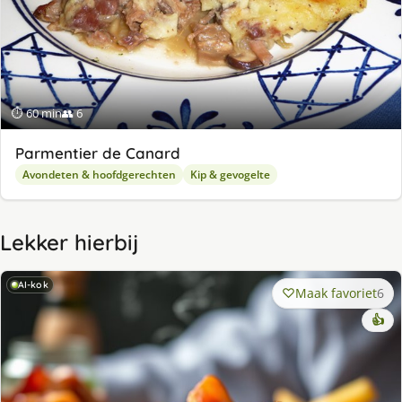
⏱ 60 min
👥 6
Parmentier de Canard
Avondeten & hoofdgerechten
Kip & gevogelte
Lekker hierbij
AI-kok
Maak favoriet
6
👍