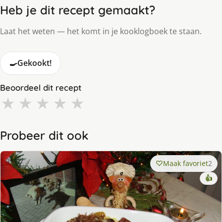
Heb je dit recept gemaakt?
Laat het weten — het komt in je kooklogboek te staan.
🍳
Gekookt!
Beoordeel dit recept
★
★
★
★
★
Probeer dit ook
Maak favoriet
2
👍