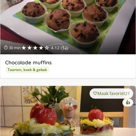
★★★★☆
⏱ 30 min
4.12 (52)
Chocolade muffins
Taarten, koek & gebak
Maak favoriet
21
👍