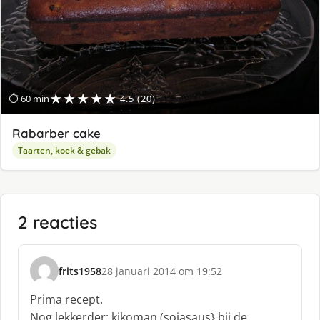
★★★★★
⏱ 60 min
4.5 (20)
Rabarber cake
Taarten, koek & gebak
2 reacties
frits1958
28 januari 2014 om 19:52
s
c
Prima recept.
h
Nog lekkerder; kikoman (sojasaus} bij de