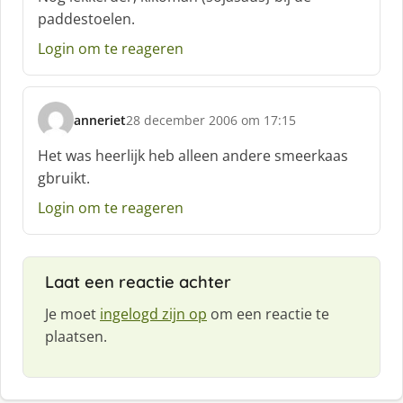
r
paddestoelen.
e
e
Login om te reageren
f
:
anneriet
28 december 2006 om 17:15
s
c
Het was heerlijk heb alleen andere smeerkaas
h
gbruikt.
r
e
Login om te reageren
e
f
:
Laat een reactie achter
Je moet
ingelogd zijn op
om een reactie te
plaatsen.