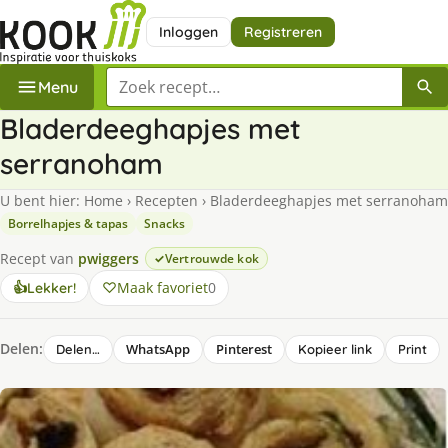
Inloggen
Registreren
Zoek een recept
Menu
Bladerdeeghapjes met
serranoham
U bent hier:
Home
›
Recepten
›
Bladerdeeghapjes met serranoham
Borrelhapjes & tapas
Snacks
Recept van
pwiggers
Vertrouwde kok
Maak favoriet
0
👍
Lekker!
Delen:
WhatsApp
Pinterest
Delen…
Kopieer link
Print