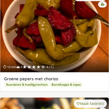
👍
★★★★☆
⏱ 10 min
👥 6
4 (1)
Groene pepers met chorizo
Avondeten & hoofdgerechten
Borrelhapjes & tapas
Maak favoriet
3