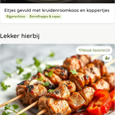
Eitjes gevuld met kruidenroomkaas en kappertjes
Bijgerechten
Borrelhapjes & tapas
Lekker hierbij
Maak favoriet
28
ke
👍
1
lek
ge