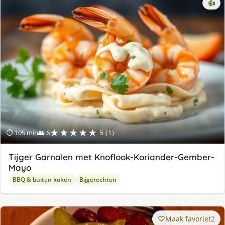
👍
★★★★★
⏱ 105 min
👥 6
5 (1)
Tijger Garnalen met Knoflook-Koriander-Gember-
Mayo
BBQ & buiten koken
Bijgerechten
Maak favoriet
2