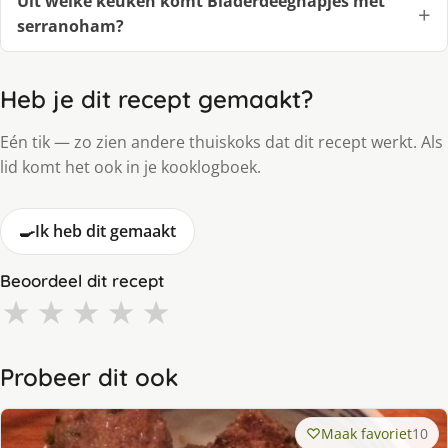
Uit welke keuken komt Bladerdeeghapjes met
serranoham?
Heb je dit recept gemaakt?
Eén tik — zo zien andere thuiskoks dat dit recept werkt. Als
lid komt het ook in je kooklogboek.
🍳
Ik heb dit gemaakt
Beoordeel dit recept
★
★
★
★
★
Probeer dit ook
Maak favoriet
10