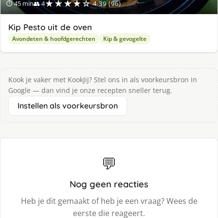
★★★★☆
⏱ 45 min
👥 4
4.39 (96)
Kip Pesto uit de oven
Avondeten & hoofdgerechten
Kip & gevogelte
Kook je vaker met KookJij? Stel ons in als voorkeursbron in
Google — dan vind je onze recepten sneller terug.
Instellen als voorkeursbron
💬
Nog geen reacties
Heb je dit gemaakt of heb je een vraag? Wees de
eerste die reageert.