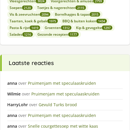
Vleesgerechten
Voorgerechten & amuses
3024
2759
Soepen
Toetjes & nagerechten
2120
2115
Vis & zeevruchten
Borrelhapjes & tapas
2094
2015
Taarten, koek & gebak
BBQ & buiten koken
1975
1434
Pasta & rijst
Groenten
Kip & gevogelte
1419
1312
1297
Salades
Gezonde recepten
1216
1177
Laatste reacties
anna
over
Pruimenjam met speculaaskruiden
Wilmie
over
Pruimenjam met speculaaskruiden
HarryLohr
over
Gevuld Turks brood
anna
over
Pruimenjam met speculaaskruiden
anna
over
Snelle courgettesoep met witte kaas