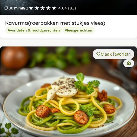
★★★★★
⏱ 30 min
👥 2
4.64 (83)
Kavurma(roerbakken met stukjes vlees)
Avondeten & hoofdgerechten
Vleesgerechten
Maak favoriet
4
👍