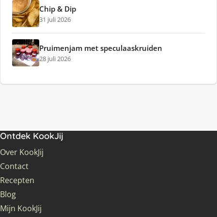
Chip & Dip
31 juli 2026
Pruimenjam met speculaaskruiden
28 juli 2026
Ontdek KookJij
Over KookJij
Contact
Recepten
Blog
Mijn KookJij