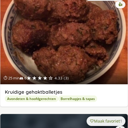
👍
★★★★☆
⏱ 25 min
👥 6
4.33 (3)
Kruidige gehaktballetjes
Avondeten & hoofdgerechten
Borrelhapjes & tapas
Maak favoriet
1