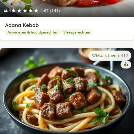
★★★★★
👥 4
4.67 (141)
Adana Kebab
Avondeten & hoofdgerechten
Vleesgerechten
Maak favoriet
12
👍