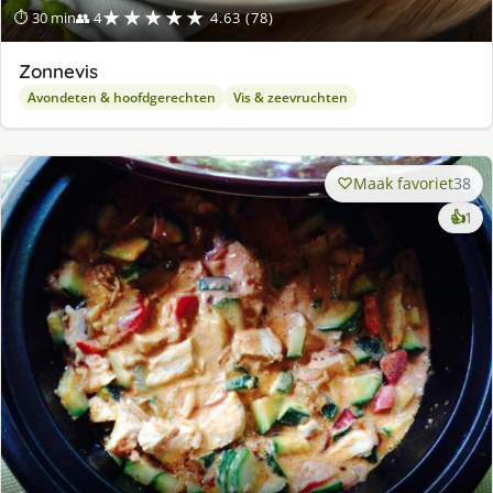
★★★★★
⏱ 30 min
👥 4
4.63 (78)
Zonnevis
Avondeten & hoofdgerechten
Vis & zeevruchten
Maak favoriet
38
ke
👍
1
lek
ge