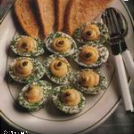
⏱ 15 min
👥 6