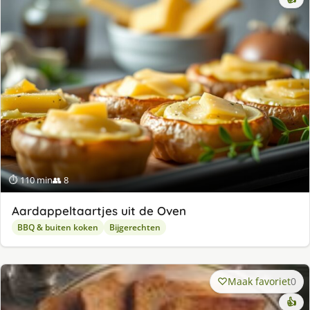
⏱ 110 min
👥 8
Aardappeltaartjes uit de Oven
BBQ & buiten koken
Bijgerechten
Maak favoriet
0
👍