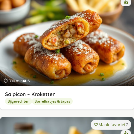
👍
⏱ 300 min
👥 6
Salpicon – Kroketten
Bijgerechten
Borrelhapjes & tapas
Maak favoriet
7
👍