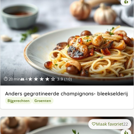
👍
★★★★☆
⏱ 20 min
👥 4
3.9 (10)
Anders gegratineerde champignons- bleekselderij
Bijgerechten
Groenten
Maak favoriet
22
👍