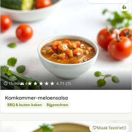
👍
★★★★★
⏱ 15 min
👥 4
4.71 (7)
Komkommer-meloensalsa
BBQ & buiten koken
Bijgerechten
Maak favoriet
3