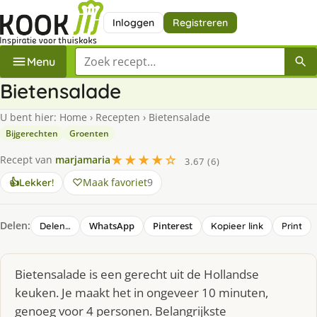
Inloggen
Registreren
Zoek een recept
Menu
Bietensalade
U bent hier:
Home
›
Recepten
›
Bietensalade
Bijgerechten
Groenten
★★★★☆
Recept van
marjamaria
3.67 (6)
Maak favoriet
9
👍
Lekker!
Delen:
WhatsApp
Pinterest
Delen…
Kopieer link
Print
Bietensalade is een gerecht uit de Hollandse
keuken. Je maakt het in ongeveer 10 minuten,
genoeg voor 4 personen. Belangrijkste