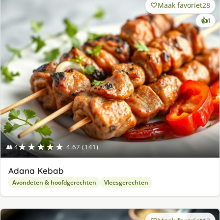
Maak favoriet
28
ke
👍
1
lek
ge
★★★★★
👥 4
4.67 (141)
Adana Kebab
Avondeten & hoofdgerechten
Vleesgerechten