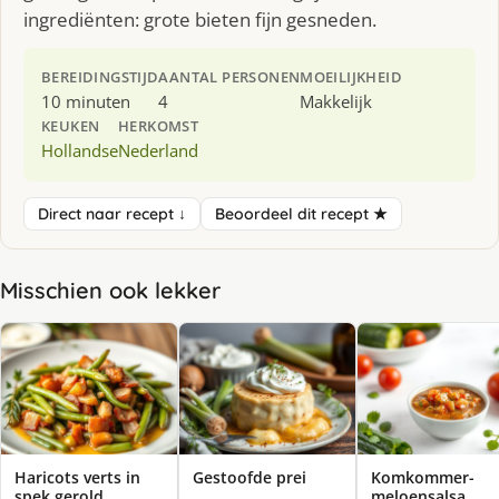
ingrediënten: grote bieten fijn gesneden.
BEREIDINGSTIJD
AANTAL PERSONEN
MOEILIJKHEID
10 minuten
4
Makkelijk
KEUKEN
HERKOMST
Hollandse
Nederland
Direct naar recept ↓
Beoordeel dit recept ★
Misschien ook lekker
Haricots verts in
Gestoofde prei
Komkommer-
spek gerold
meloensalsa