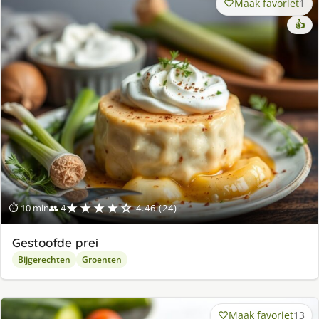
Maak favoriet
1
👍
★★★★☆
⏱ 10 min
👥 4
4.46 (24)
Gestoofde prei
Bijgerechten
Groenten
Maak favoriet
13