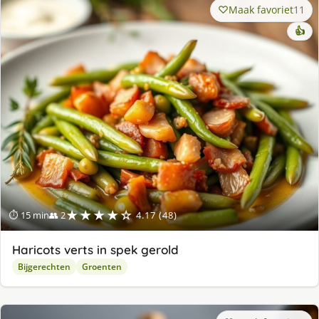
Maak favoriet
11
👍
★★★★☆
⏱ 15 min
👥 2
4.17 (48)
Haricots verts in spek gerold
Bijgerechten
Groenten