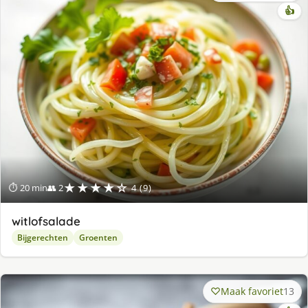
👍
★★★★☆
⏱ 20 min
👥 2
4 (9)
witlofsalade
Bijgerechten
Groenten
Maak favoriet
13