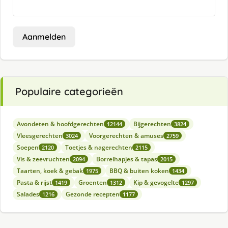
Aanmelden
Populaire categorieën
Avondeten & hoofdgerechten
Bijgerechten
12144
3824
Vleesgerechten
Voorgerechten & amuses
3024
2759
Soepen
Toetjes & nagerechten
2120
2115
Vis & zeevruchten
Borrelhapjes & tapas
2094
2015
Taarten, koek & gebak
BBQ & buiten koken
1975
1434
Pasta & rijst
Groenten
Kip & gevogelte
1419
1312
1297
Salades
Gezonde recepten
1216
1177