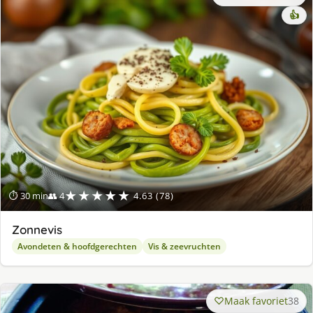
👍
★★★★★
⏱ 30 min
👥 4
4.63 (78)
Zonnevis
Avondeten & hoofdgerechten
Vis & zeevruchten
Maak favoriet
38