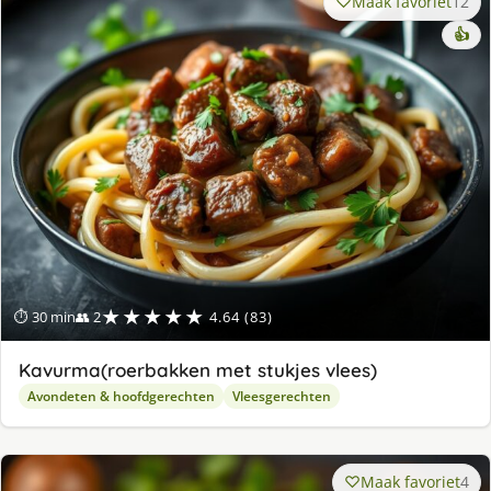
Maak favoriet
12
👍
★★★★★
⏱ 30 min
👥 2
4.64 (83)
Kavurma(roerbakken met stukjes vlees)
Avondeten & hoofdgerechten
Vleesgerechten
Maak favoriet
4