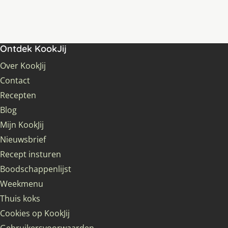
Ontdek KookJij
Over KookJij
Contact
Recepten
Blog
Mijn KookJij
Nieuwsbrief
Recept insturen
Boodschappenlijst
Weekmenu
Thuis koks
Cookies op KookJij