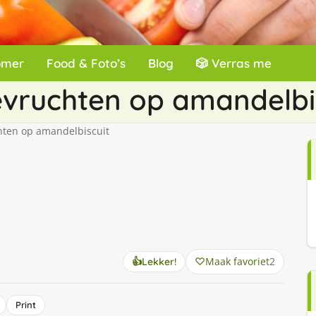
omer
Food & Foto’s
Blog
🎲 Verras me
evruchten op amandelbi
hten op amandelbiscuit
Maak favoriet
2
👍
Lekker!
Print