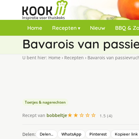
Home
Recepten
Nieuw
BBQ & Z
Bavarois van passi
U bent hier:
Home
›
Recepten
›
Bavarois van passievruc
Toetjes & nagerechten
★★☆☆☆
Recept van
bobbeltje
1.5 (4)
Delen:
WhatsApp
Pinterest
Delen…
Kopieer link