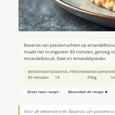
Bavarois van passievruchten op amandelbiscuit
maakt het in ongeveer 80 minuten, genoeg vo
Amandelbiscuit, Eiwit en Amandelpoeder.
BEREIDINGSTIJD
AANTAL PERSONEN
MOEILIJKHEID
K
80 minuten
14
Pittig
H
Direct naar recept ↓
Beoordeel dit recept ★
Voor de lekkerste trek: Bavarois van passievru