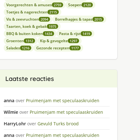
Voorgerechten & amuses
Soepen
2759
2120
Toetjes & nagerechten
2115
Vis & zeevruchten
Borrelhapjes & tapas
2094
2015
Taarten, koek & gebak
1975
BBQ & buiten koken
Pasta & rijst
1434
1419
Groenten
Kip & gevogelte
1312
1297
Salades
Gezonde recepten
1216
1177
Laatste reacties
anna
over
Pruimenjam met speculaaskruiden
Wilmie
over
Pruimenjam met speculaaskruiden
HarryLohr
over
Gevuld Turks brood
anna
over
Pruimenjam met speculaaskruiden