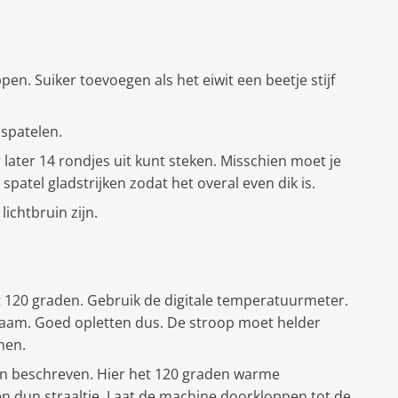
en. Suiker toevoegen als het eiwit een beetje stijf
spatelen.
ater 14 rondjes uit kunt steken. Misschien moet je
patel gladstrijken zodat het overal even dik is.
ichtbruin zijn.
t 120 graden. Gebruik de digitale temperatuurmeter.
zaam. Goed opletten dus. De stroop moet helder
men.
ven beschreven. Hier het 120 graden warme
en dun straaltje. Laat de machine doorkloppen tot de