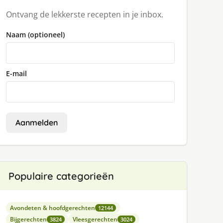
Ontvang de lekkerste recepten in je inbox.
Naam (optioneel)
E-mail
Aanmelden
Populaire categorieën
Avondeten & hoofdgerechten
12144
Bijgerechten
Vleesgerechten
3824
3024