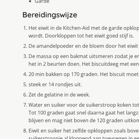
Garde
Bereidingswijze
Het eiwit in de Kitchen-Aid met de garde opklopp
wordt. Doorkloppen tot het eiwit goed stijf is.
De amandelpoeder en de bloem door het eiwit 
De massa op een bakmat uitsmeren zodat je er l
het in 2 beurten doen. Het biscuitdeeg met een s
20 min bakken op 170 graden. Het biscuit moet l
steek er 14 rondjes uit.
Zet de gelatine in de week.
Water en suiker voor de suikerstroop koken to
Tot 100 graden gaat snel daarna gaat het lang
blijven en mag niet boven de 120 graden uitko
Eiwit en suiker het zelfde opkloppen zoals bo
suikerstroopje al kloppend aan toevoegen in e