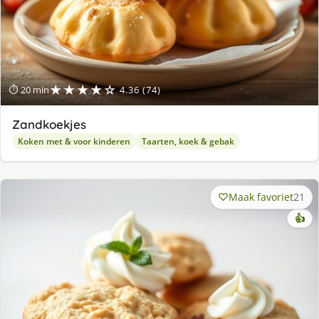
★★★★☆
⏱ 20 min
4.36 (74)
Zandkoekjes
Koken met & voor kinderen
Taarten, koek & gebak
Maak favoriet
21
👍