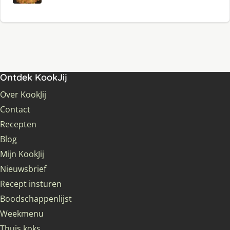
Ontdek KookJij
Over KookJij
Contact
Recepten
Blog
Mijn KookJij
Nieuwsbrief
Recept insturen
Boodschappenlijst
Weekmenu
Thuis koks