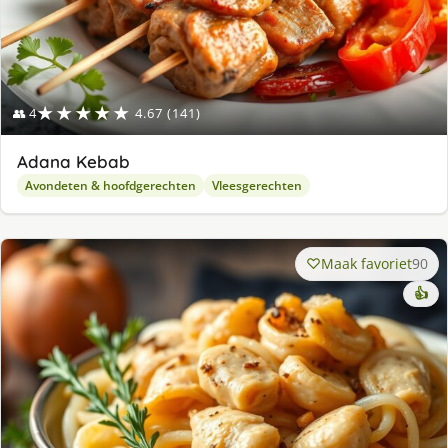
★★★★★
👥 4
4.67 (141)
Adana Kebab
Avondeten & hoofdgerechten
Vleesgerechten
Maak favoriet
90
👍