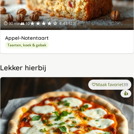
★★★★☆
⏱ 90 min
👥 10
4.43 (23)
Appel-Notentaart
Taarten, koek & gebak
Lekker hierbij
Maak favoriet
39
👍