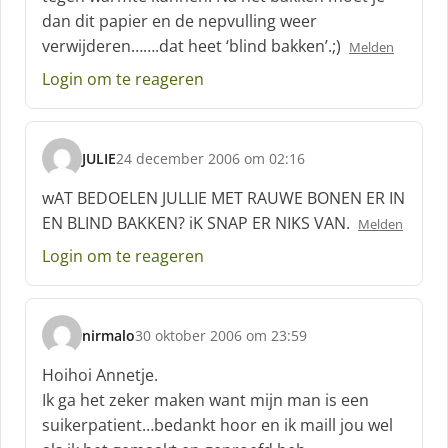
f
dan dit papier en de nepvulling weer
:
verwijderen…….dat heet ‘blind bakken’.;)
Melden
Login om te reageren
JULIE
24 december 2006 om 02:16
s
c
wAT BEDOELEN JULLIE MET RAUWE BONEN ER IN
h
EN BLIND BAKKEN? iK SNAP ER NIKS VAN.
Melden
r
e
Login om te reageren
e
f
:
nirmalo
30 oktober 2006 om 23:59
s
c
Hoihoi Annetje.
h
Ik ga het zeker maken want mijn man is een
r
suikerpatient…bedankt hoor en ik maill jou wel
e