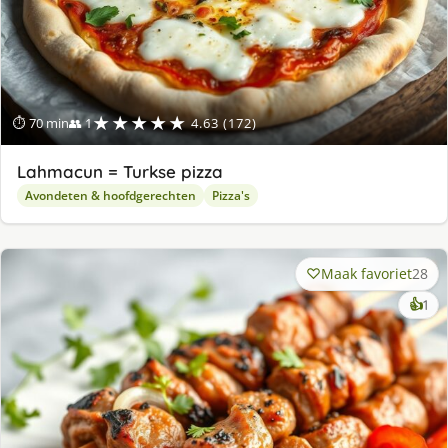
★★★★★
⏱ 70 min
👥 1
4.63 (172)
Lahmacun = Turkse pizza
Avondeten & hoofdgerechten
Pizza's
Maak favoriet
28
ke
👍
1
lek
ge