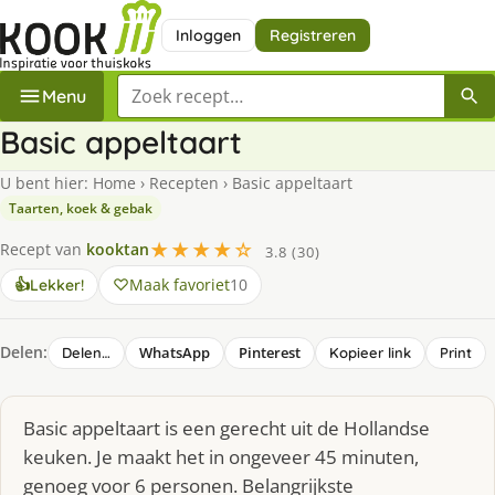
Inloggen
Registreren
Zoek een recept
Menu
Basic appeltaart
U bent hier:
Home
›
Recepten
›
Basic appeltaart
Taarten, koek & gebak
★★★★☆
Recept van
kooktan
3.8 (30)
Maak favoriet
10
👍
Lekker!
Delen:
WhatsApp
Pinterest
Delen…
Kopieer link
Print
Basic appeltaart is een gerecht uit de Hollandse
keuken. Je maakt het in ongeveer 45 minuten,
genoeg voor 6 personen. Belangrijkste