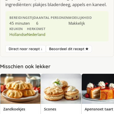
ingrediënten: plakjes bladerdeeg, appels en kaneel.
BEREIDINGSTIJD
AANTAL PERSONEN
MOEILIJKHEID
45 minuten
6
Makkelijk
KEUKEN
HERKOMST
Hollandse
Nederland
Direct naar recept ↓
Beoordeel dit recept ★
Misschien ook lekker
Zandkoekjes
Scones
Apensnoet taart