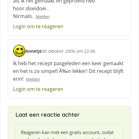
als ik het gemaakt en geproefd heb
e
f
hoor.doeidoei .
:
Nirmalo.
Melden
Login om te reageren
Annetje
30 oktober 2006 om 22:46
s
c
Ik heb het recept pasgeleden een keer gemaakt
h
en het is zo simpel! Ã‰n lekker! Dit recept blijft
r
erin!
Melden
e
e
Login om te reageren
f
:
Laat een reactie achter
Reageren kan met een gratis account, zodat