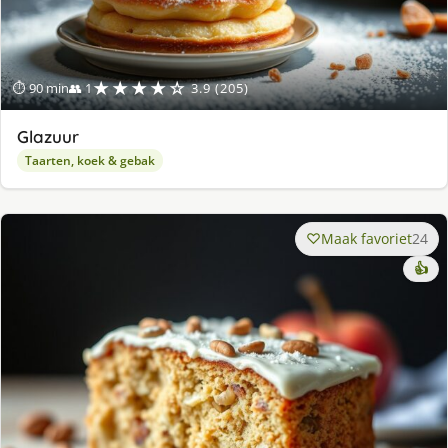
★★★★☆
⏱ 90 min
👥 1
3.9 (205)
Glazuur
Taarten, koek & gebak
Maak favoriet
24
👍