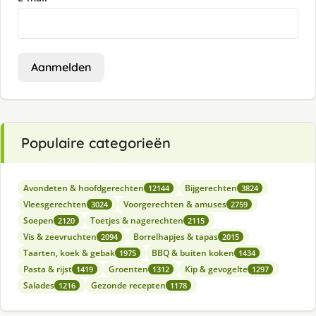
Aanmelden
Populaire categorieën
Avondeten & hoofdgerechten
Bijgerechten
12144
3824
Vleesgerechten
Voorgerechten & amuses
3024
2759
Soepen
Toetjes & nagerechten
2120
2115
Vis & zeevruchten
Borrelhapjes & tapas
2094
2015
Taarten, koek & gebak
BBQ & buiten koken
1975
1434
Pasta & rijst
Groenten
Kip & gevogelte
1419
1312
1297
Salades
Gezonde recepten
1216
1178