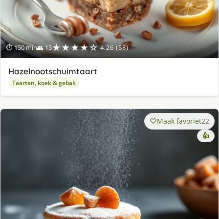
★★★★☆
⏱ 150 min
👥 15
4.26 (58)
Hazelnootschuimtaart
Taarten, koek & gebak
Maak favoriet
22
👍