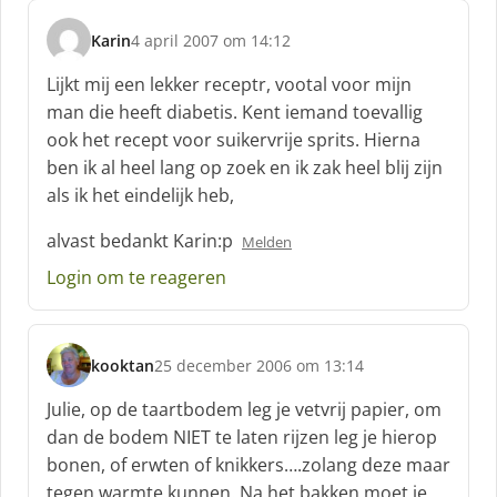
Karin
4 april 2007 om 14:12
s
c
Lijkt mij een lekker receptr, vootal voor mijn
h
man die heeft diabetis. Kent iemand toevallig
r
ook het recept voor suikervrije sprits. Hierna
e
ben ik al heel lang op zoek en ik zak heel blij zijn
e
f
als ik het eindelijk heb,
:
alvast bedankt Karin:p
Melden
Login om te reageren
kooktan
25 december 2006 om 13:14
s
c
Julie, op de taartbodem leg je vetvrij papier, om
h
dan de bodem NIET te laten rijzen leg je hierop
r
bonen, of erwten of knikkers….zolang deze maar
e
tegen warmte kunnen. Na het bakken moet je
e