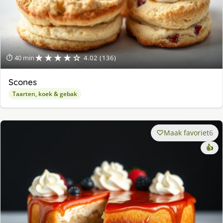
★★★★☆
⏱ 40 min
4.02 (136)
Scones
Taarten, koek & gebak
Maak favoriet
6
👍