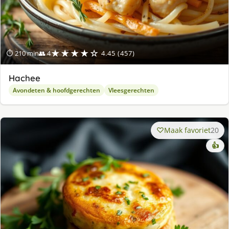
★★★★☆
⏱ 210 min
👥 4
4.45 (457)
Hachee
Avondeten & hoofdgerechten
Vleesgerechten
Maak favoriet
20
👍