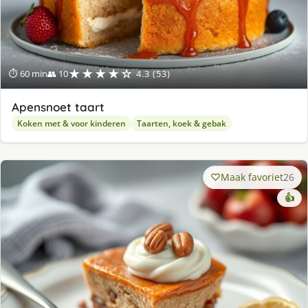
★★★★☆
⏱ 60 min
👥 10
4.3 (53)
Apensnoet taart
Koken met & voor kinderen
Taarten, koek & gebak
Maak favoriet
26
👍