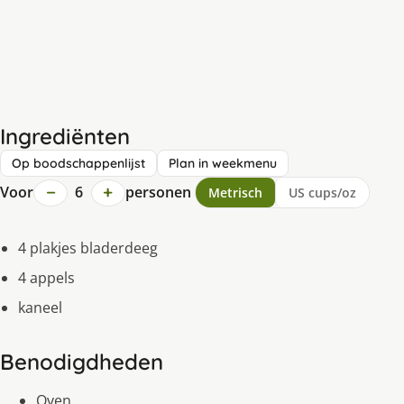
Ingrediënten
Op boodschappenlijst
Plan in weekmenu
−
+
Voor
6
personen
Metrisch
US cups/oz
4 plakjes bladerdeeg
4 appels
kaneel
Benodigdheden
Oven