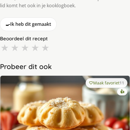
lid komt het ook in je kooklogboek.
🍳
Ik heb dit gemaakt
Beoordeel dit recept
★
★
★
★
★
Probeer dit ook
Maak favoriet
11
👍