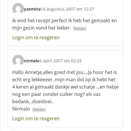
yasmina
14 augustus 2007 om 12:27
s
c
ik vind het recept perfect ik heb het gemaakt en
h
mijn gezin vond het lekker.
Melden
r
e
Login om te reageren
e
f
:
nirmalo
6 april 2007 om 02:03
s
c
Hallo Annetje,alles goed met jou….Ja hoor het is
h
echt erg lekkeeeer..mijn man dol op ik hebt het
r
4 keren al gemaakt dankje wel schatje …en hebje
e
nog een paar zonder suiker nog? als vas
e
f
bedank…doeidoei.
:
Nirmalo
Melden
Login om te reageren