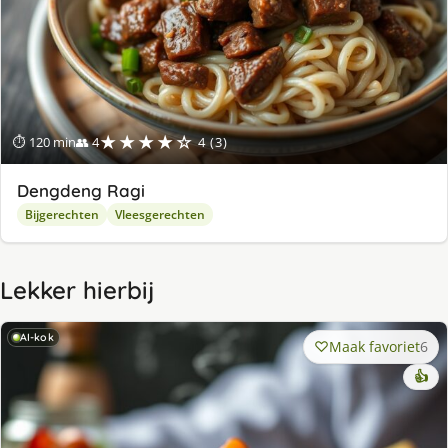
★★★★☆
⏱ 120 min
👥 4
4 (3)
Dengdeng Ragi
Bijgerechten
Vleesgerechten
Lekker hierbij
AI-kok
Maak favoriet
6
👍