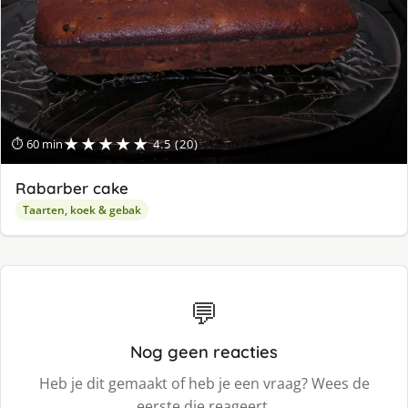
★★★★★
⏱ 60 min
4.5 (20)
Rabarber cake
Taarten, koek & gebak
💬
Nog geen reacties
Heb je dit gemaakt of heb je een vraag? Wees de
eerste die reageert.