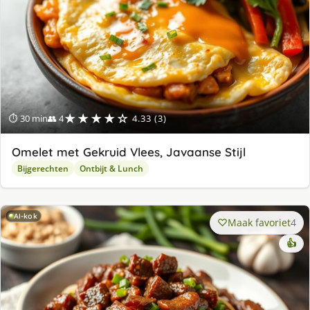
★★★★☆
⏱ 30 min
👥 4
4.33 (3)
Omelet met Gekruid Vlees, Javaanse Stijl
Bijgerechten
Ontbijt & Lunch
AI-kok
Maak favoriet
4
👍