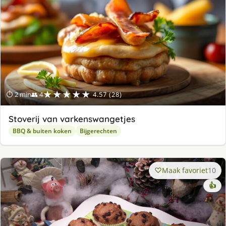
★★★★★
⏱ 2 min
👥 4
4.57 (28)
Stoverij van varkenswangetjes
BBQ & buiten koken
Bijgerechten
Maak favoriet
10
👍