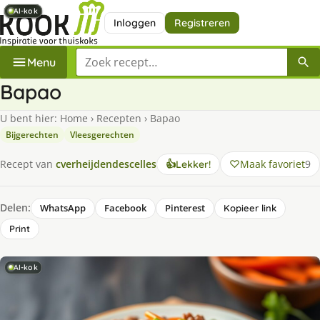
AI-kok
AI-kok
AI-kok
AI-kok
AI-kok
AI-kok
AI-kok
Inloggen
Registreren
Zoek een recept
Menu
Bapao
U bent hier:
Home
›
Recepten
›
Bapao
Bijgerechten
Vleesgerechten
Maak favoriet
9
Recept van
cverheijdendescelles
👍
Lekker!
Delen:
WhatsApp
Facebook
Pinterest
Kopieer link
Print
AI-kok