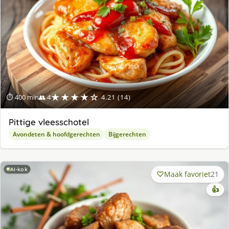
★★★★☆
⏱ 400 min
👥 4
4.21 (14)
Pittige vleesschotel
Avondeten & hoofdgerechten
Bijgerechten
AI-kok
Maak favoriet
21
👍