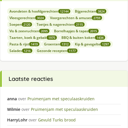
Avondeten & hoofdgerechten
Bijgerechten
12144
3824
Vleesgerechten
Voorgerechten & amuses
3024
2759
Soepen
Toetjes & nagerechten
2120
2115
Vis & zeevruchten
Borrelhapjes & tapas
2095
2015
Taarten, koek & gebak
BBQ & buiten koken
1975
1434
Pasta & rijst
Groenten
Kip & gevogelte
1419
1312
1297
Salades
Gezonde recepten
1216
1177
Laatste reacties
anna
over
Pruimenjam met speculaaskruiden
Wilmie
over
Pruimenjam met speculaaskruiden
HarryLohr
over
Gevuld Turks brood