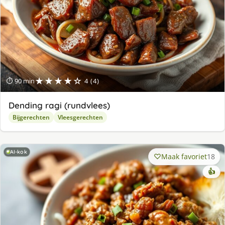
★★★★☆
⏱ 90 min
4 (4)
Dending ragi (rundvlees)
Bijgerechten
Vleesgerechten
AI-kok
Maak favoriet
18
👍