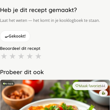
Heb je dit recept gemaakt?
Laat het weten — het komt in je kooklogboek te staan.
🍳
Gekookt!
Beoordeel dit recept
★
★
★
★
★
Probeer dit ook
AI-kok
Maak favoriet
44
👍