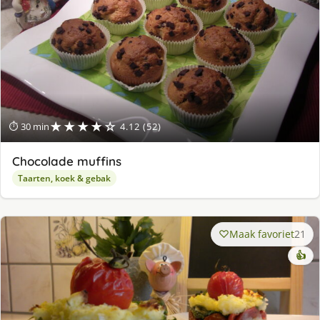
★★★★☆
⏱ 30 min
4.12 (52)
Chocolade muffins
Taarten, koek & gebak
Maak favoriet
21
👍