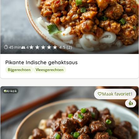
★★★★★
⏱ 45 min
👥 4
4.5 (2)
Pikante Indische gehaktsaus
Bijgerechten
Vleesgerechten
AI-kok
Maak favoriet
1
👍