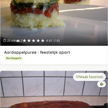
★★★★★
⏱ 25 min
👥 2
4.61 (18)
Aardappelpuree : feestelijk apart
Aardappels
Maak favoriet
6
👍