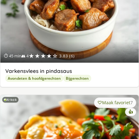
★★★★☆
⏱ 45 min
👥 4
3.83 (6)
Varkensvlees in pindasaus
Avondeten & hoofdgerechten
Bijgerechten
AI-kok
Maak favoriet
7
👍