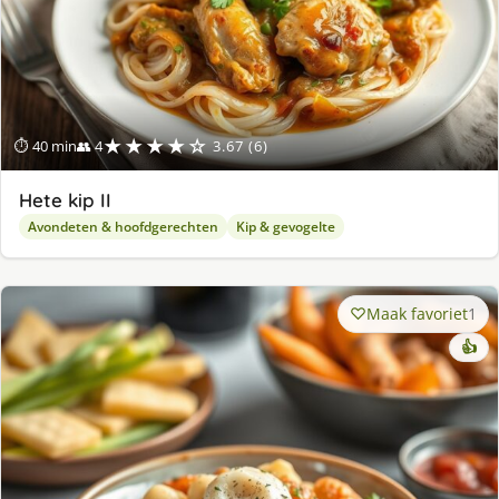
★★★★☆
⏱ 40 min
👥 4
3.67 (6)
Hete kip II
Avondeten & hoofdgerechten
Kip & gevogelte
Maak favoriet
1
👍