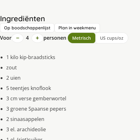
Ingrediënten
Op boodschappenlijst
Plan in weekmenu
−
+
Voor
4
personen
Metrisch
US cups/oz
1 kilo kip-braadsticks
zout
2 uien
5 teentjes knoflook
3 cm verse gemberwortel
3 groene Spaanse pepers
2 sinaasappelen
3 el. arachideolie
1 el. (riet)suiker