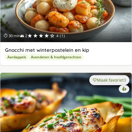
★★★★☆
⏱ 30 min
👥 2
4 (1)
Gnocchi met winterpostelein en kip
Aardappels
Avondeten & hoofdgerechten
Maak favoriet
3
👍