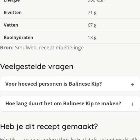
Eiwitten
71 g
Vetten
67 g
Koolhydraten
18 g
Bron:
Smulweb, recept moetie-inge
Veelgestelde vragen
Voor hoeveel personen is Balinese Kip?
Hoe lang duurt het om Balinese Kip te maken?
Heb je dit recept gemaakt?
Eén tik — zo zien andere thuiskoks dat dit recept werkt. Als