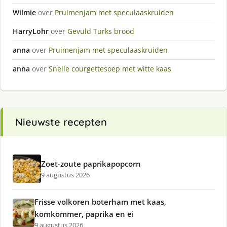
Wilmie
over
Pruimenjam met speculaaskruiden
HarryLohr
over
Gevuld Turks brood
anna
over
Pruimenjam met speculaaskruiden
anna
over
Snelle courgettesoep met witte kaas
Nieuwste recepten
Zoet-zoute paprikapopcorn
9 augustus 2026
Frisse volkoren boterham met kaas,
komkommer, paprika en ei
9 augustus 2026