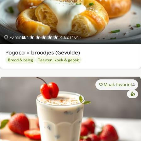
★★★★★
⏱ 70 min
👥 1
4.62 (101)
Pogaça = broodjes (Gevulde)
Brood & beleg
Taarten, koek & gebak
Maak favoriet
4
👍