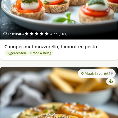
★★★★★
⏱ 15 min
👥 4
4.65 (101)
Canapés met mozzarella, tomaat en pesto
Bijgerechten
Brood & beleg
Maak favoriet
19
👍