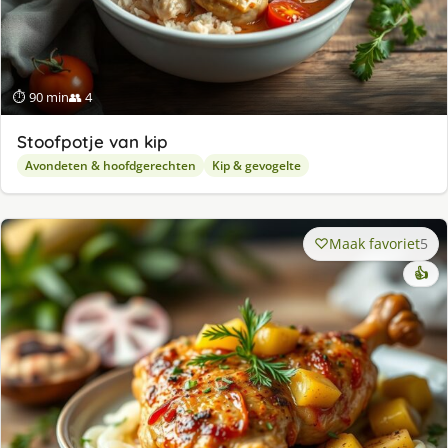
⏱ 90 min
👥 4
Stoofpotje van kip
Avondeten & hoofdgerechten
Kip & gevogelte
Maak favoriet
5
👍