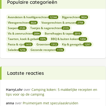
Populaire categorieën
Avondeten & hoofdgerechten
Bijgerechten
12144
3824
Vleesgerechten
Voorgerechten & amuses
3024
2759
Soepen
Toetjes & nagerechten
2120
2115
Vis & zeevruchten
Borrelhapjes & tapas
2094
2015
Taarten, koek & gebak
BBQ & buiten koken
1975
1434
Pasta & rijst
Groenten
Kip & gevogelte
1419
1312
1297
Salades
Gezonde recepten
1216
1178
Laatste reacties
HarryLohr
over
Camping koken: 5 makkelijke recepten en
tips voor op de camping
anna
over
Pruimenjam met speculaaskruiden