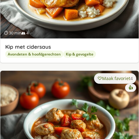
⏱ 30 min
👥 4
Kip met cidersaus
Avondeten & hoofdgerechten
Kip & gevogelte
Maak favoriet
4
👍