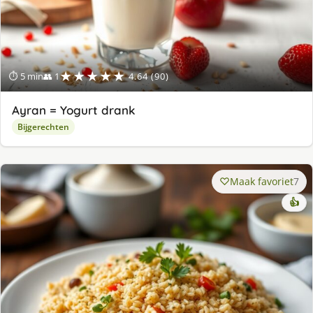
★★★★★
⏱ 5 min
👥 1
4.64 (90)
Ayran = Yogurt drank
Bijgerechten
Maak favoriet
7
👍