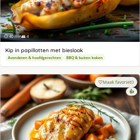
⏱ 40 min
👥 4
Kip in papillotten met bieslook
Avondeten & hoofdgerechten
BBQ & buiten koken
Maak favoriet
0
👍