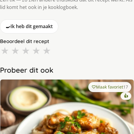
lid komt het ook in je kooklogboek.
🍳
Ik heb dit gemaakt
Beoordeel dit recept
★
★
★
★
★
Probeer dit ook
Maak favoriet
17
👍