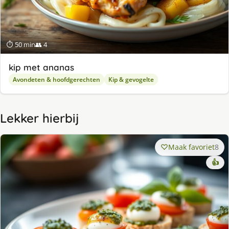
⏱ 50 min
👥 4
kip met ananas
Avondeten & hoofdgerechten
Kip & gevogelte
Lekker hierbij
Maak favoriet
8
👍