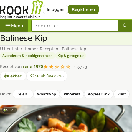
Inloggen
Registreren
Zoek een recept
Menu
Balinese Kip
U bent hier:
Home
›
Recepten
›
Balinese Kip
Avondeten & hoofdgerechten
Kip & gevogelte
★★☆☆☆
Recept van
rene-1970
1.67 (3)
Maak favoriet
6
👍
Lekker!
Delen:
WhatsApp
Pinterest
Delen…
Kopieer link
Print
AI-kok