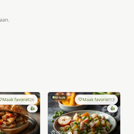
taan.
AI-kok
Maak favoriet
26
Maak favoriet
13
👍
👍
⏱ 60 min
👥 10