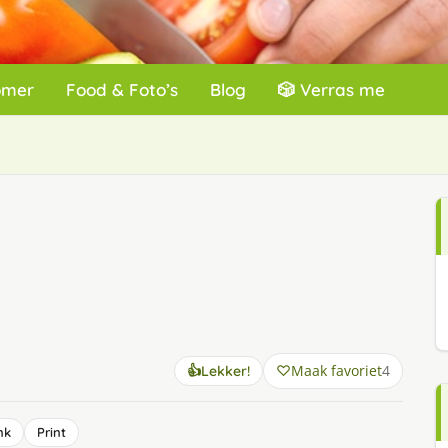
omer
Food & Foto’s
Blog
🎲 Verras me
Maak favoriet
4
👍
Lekker!
nk
Print