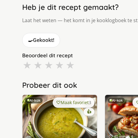
Heb je dit recept gemaakt?
Laat het weten — het komt in je kooklogboek te s
🍳
Gekookt!
Beoordeel dit recept
★
★
★
★
★
Probeer dit ook
AI-kok
AI-kok
Maak favoriet
3
👍
⏱ 40 min
👥 4