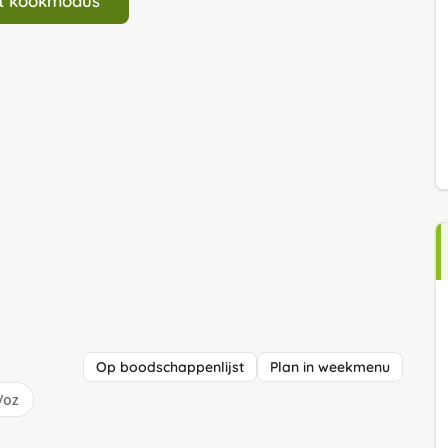
art kookmodus
Op boodschappenlijst
Plan in weekmenu
/oz