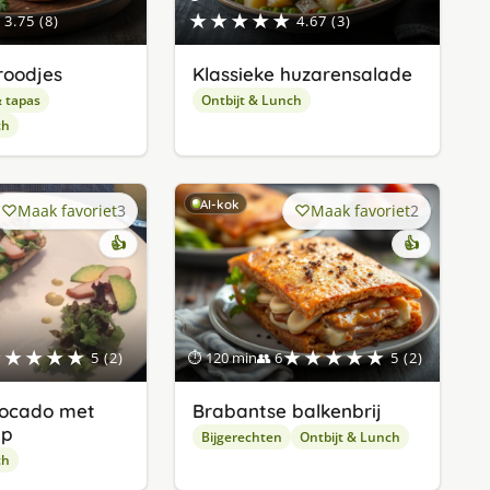
★★★★★
3.75 (8)
4.67 (3)
roodjes
Klassieke huzarensalade
& tapas
Ontbijt & Lunch
ch
AI-kok
Maak favoriet
3
Maak favoriet
2
👍
👍
★★★★★
★★★★★
5 (2)
⏱ 120 min
👥 6
5 (2)
vocado met
Brabantse balkenbrij
ip
Bijgerechten
Ontbijt & Lunch
ch