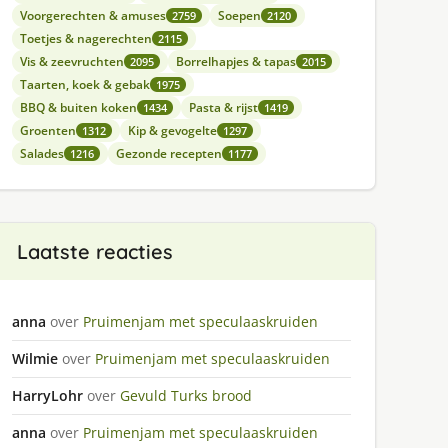
Voorgerechten & amuses
Soepen
2759
2120
Toetjes & nagerechten
2115
Vis & zeevruchten
Borrelhapjes & tapas
2095
2015
Taarten, koek & gebak
1975
BBQ & buiten koken
Pasta & rijst
1434
1419
Groenten
Kip & gevogelte
1312
1297
Salades
Gezonde recepten
1216
1177
Laatste reacties
anna
over
Pruimenjam met speculaaskruiden
Wilmie
over
Pruimenjam met speculaaskruiden
HarryLohr
over
Gevuld Turks brood
anna
over
Pruimenjam met speculaaskruiden