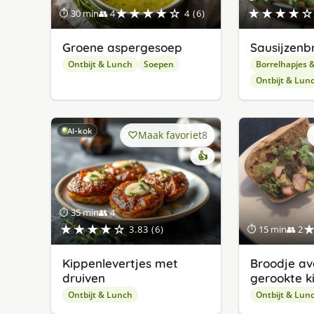
★★★★☆
★★★★☆
⏱ 30 min
👥 4
4 (6)
Groene aspergesoep
Sausijzenb
Ontbijt & Lunch
Soepen
Borrelhapjes 
Ontbijt & Lun
AI-kok
Maak favoriet
8
👍
⏱ 35 min
👥 4
★★★★☆
3.83 (6)
⏱ 15 min
👥 2
Kippenlevertjes met
Broodje a
druiven
gerookte k
Ontbijt & Lunch
Ontbijt & Lun