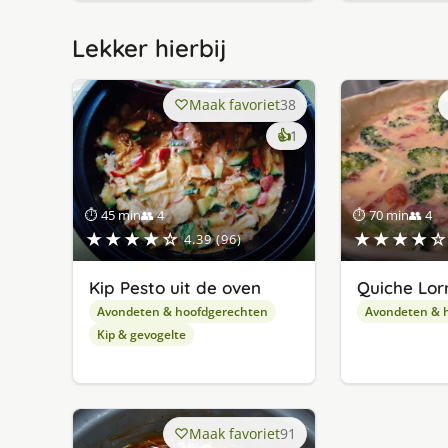
Lekker hierbij
Maak favoriet
38
keer
👍
1
lekker
gevonden
⏱ 45 min
👥 4
⏱ 70 min
👥 4
★★★★☆
★★★★☆
4.39 (96)
Kip Pesto uit de oven
Quiche Lor
Avondeten & hoofdgerechten
Avondeten & 
Kip & gevogelte
Maak favoriet
91