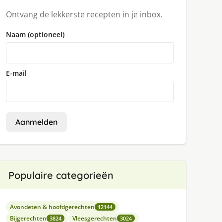
Ontvang de lekkerste recepten in je inbox.
Naam (optioneel)
E-mail
Aanmelden
Populaire categorieën
Avondeten & hoofdgerechten
12144
Bijgerechten
Vleesgerechten
3824
3024