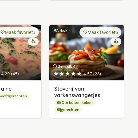
AI-kok
Maak favoriet
3
Maak favoriet
6
👍
👍
⏱ 2 min
👥 4
★★★★★
4.29 (45)
4.57 (28)
raine
Stoverij van
varkenswangetjes
hoofdgerechten
BBQ & buiten koken
Bijgerechten