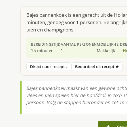
Bajes pannenkoek is een gerecht uit de Holla
minuten, genoeg voor 1 personen. Belangrijkst
uien en champignons.
BEREIDINGSTIJD
AANTAL PERSONEN
MOEILIJKHEID
K
15 minuten
1
Makkelijk
H
Direct naar recept ↓
Beoordeel dit recept ★
Bajes pannenkoek maakt van een gewone ochten
vlees en uien spelen hier de hoofdrol. In zo'n 
persoon. Volg de stappen hieronder en zet ‘m o