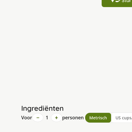
👩‍🍳 St
Ingrediënten
−
+
Voor
1
personen
Metrisch
US cups