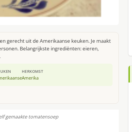
een gerecht uit de Amerikaanse keuken. Je maakt
rsonen. Belangrijkste ingrediënten: eieren,
.
EUKEN
HERKOMST
merikaanse
Amerika
elf gemaakte tomatensoep