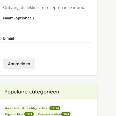
Ontvang de lekkerste recepten in je inbox.
Naam (optioneel)
E-mail
Aanmelden
Populaire categorieën
Avondeten & hoofdgerechten
12144
Bijgerechten
Vleesgerechten
3824
3024