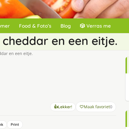
omer
Food & Foto’s
Blog
🎲 Verras me
cheddar en een eitje.
ar en een eitje.
Maak favoriet
0
👍
Lekker!
nk
Print