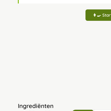
👩‍🍳 St
Ingrediënten