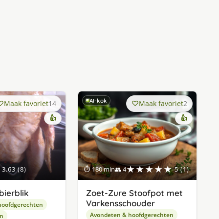
AI-kok
Maak favoriet
14
Maak favoriet
2
👍
👍
★★★★★
3.63 (8)
⏱ 180 min
👥 4
5 (1)
bierblik
Zoet-Zure Stoofpot met
Varkensschouder
hoofdgerechten
Avondeten & hoofdgerechten
en