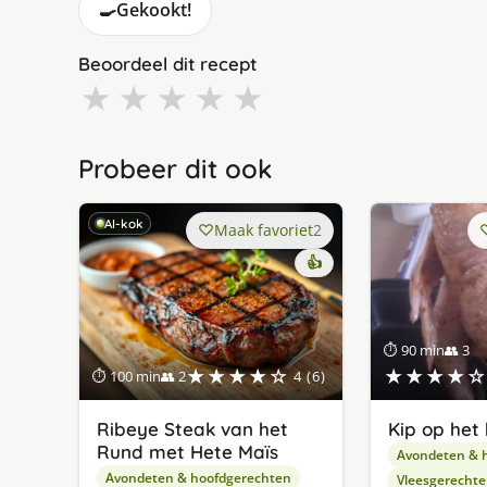
🍳
Gekookt!
Beoordeel dit recept
★
★
★
★
★
Probeer dit ook
AI-kok
Maak favoriet
2
👍
⏱ 90 min
👥 3
★★★★☆
★★★★☆
⏱ 100 min
👥 2
4 (6)
Ribeye Steak van het
Kip op het 
Rund met Hete Maïs
Avondeten & 
Avondeten & hoofdgerechten
Vleesgerecht