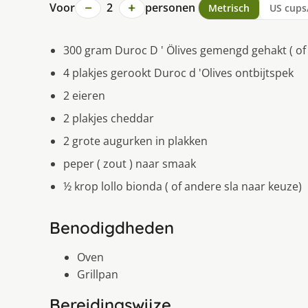
−
+
Voor
2
personen
Metrisch
US cups
300 gram Duroc D ' Ölives gemengd gehakt ( of
4 plakjes gerookt Duroc d 'Olives ontbĳtspek
2 eieren
2 plakjes cheddar
2 grote augurken in plakken
peper ( zout ) naar smaak
½ krop lollo bionda ( of andere sla naar keuze)
Benodigdheden
Oven
Grillpan
Bereidingswijze