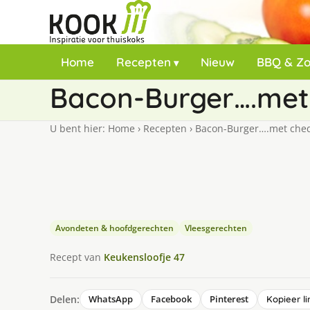
Home
Recepten
Nieuw
BBQ & Z
Bacon-Burger….met 
U bent hier:
Home
›
Recepten
›
Bacon-Burger….met chedd
Avondeten & hoofdgerechten
Vleesgerechten
Recept van
Keukensloofje 47
Delen:
WhatsApp
Facebook
Pinterest
Kopieer li