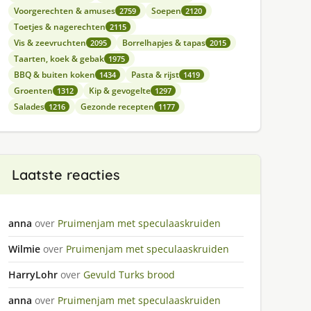
Voorgerechten & amuses
Soepen
2759
2120
Toetjes & nagerechten
2115
Vis & zeevruchten
Borrelhapjes & tapas
2095
2015
Taarten, koek & gebak
1975
BBQ & buiten koken
Pasta & rijst
1434
1419
Groenten
Kip & gevogelte
1312
1297
Salades
Gezonde recepten
1216
1177
Laatste reacties
anna
over
Pruimenjam met speculaaskruiden
Wilmie
over
Pruimenjam met speculaaskruiden
HarryLohr
over
Gevuld Turks brood
anna
over
Pruimenjam met speculaaskruiden