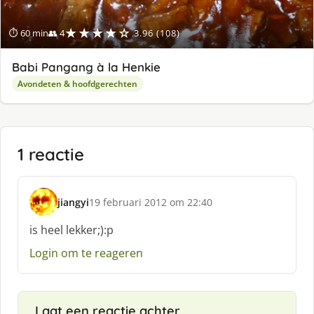
★★★★☆
⏱ 60 min
👥 4
3.96 (108)
Babi Pangang à la Henkie
Avondeten & hoofdgerechten
1 reactie
jiangyi
19 februari 2012 om 22:40
s
c
is heel lekker;):p
h
Login om te reageren
r
e
e
f
Laat een reactie achter
: