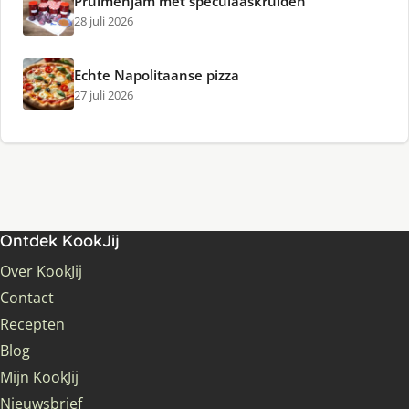
Pruimenjam met speculaaskruiden
28 juli 2026
Echte Napolitaanse pizza
27 juli 2026
Ontdek KookJij
Over KookJij
Contact
Recepten
Blog
Mijn KookJij
Nieuwsbrief