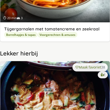
⏱ 20 min
👥 3
Tijgergarnalen met tomatencreme en zeekraal
Borrelhapjes & tapas
Voorgerechten & amuses
Lekker hierbij
Maak favoriet
38
ke
👍
1
lek
ge