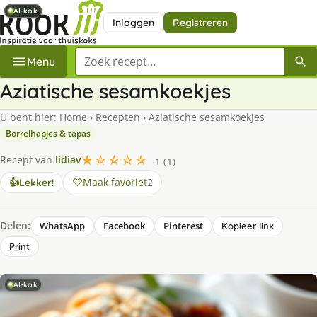
AI-kok
AI-kok
AI-kok
AI-kok
Inloggen
Registreren
Zoek een recept
Menu
Aziatische sesamkoekjes
U bent hier:
Home
›
Recepten
›
Aziatische sesamkoekjes
Borrelhapjes & tapas
★☆☆☆☆
Recept van
lidiav
1 (1)
Maak favoriet
2
👍
Lekker!
Delen:
WhatsApp
Facebook
Pinterest
Kopieer link
Print
AI-kok