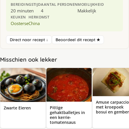
BEREIDINGSTIJD
AANTAL PERSONEN
MOEILIJKHEID
20 minuten
4
Makkelijk
KEUKEN
HERKOMST
Oosterse
China
Direct naar recept ↓
Beoordeel dit recept ★
Misschien ook lekker
Amuse carpaccio
met kroepoek
Pittige
Zwarte Eieren
bosui en gember
gehaktballetjes in
een kerrie-
tomatensaus