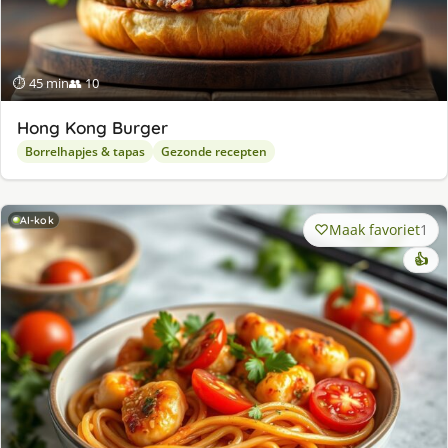
⏱ 45 min
👥 10
Hong Kong Burger
Borrelhapjes & tapas
Gezonde recepten
AI-kok
Maak favoriet
1
👍