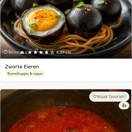
★★★★☆
⏱ 60 min
👥 6
4.33 (3)
Zwarte Eieren
Borrelhapjes & tapas
Maak favoriet
1
👍