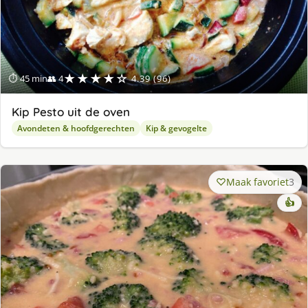
★★★★☆
⏱ 45 min
👥 4
4.39 (96)
Kip Pesto uit de oven
Avondeten & hoofdgerechten
Kip & gevogelte
Maak favoriet
3
👍