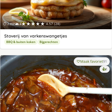
★★★★★
⏱ 2 min
👥 4
4.57 (28)
Stoverij van varkenswangetjes
BBQ & buiten koken
Bijgerechten
Maak favoriet
91
ke
👍
1
lek
ge