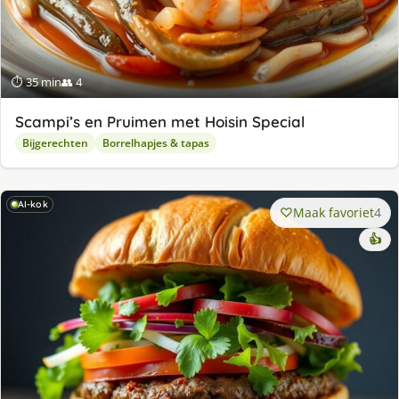
⏱ 35 min
👥 4
Scampi’s en Pruimen met Hoisin Special
Bijgerechten
Borrelhapjes & tapas
AI-kok
Maak favoriet
4
👍