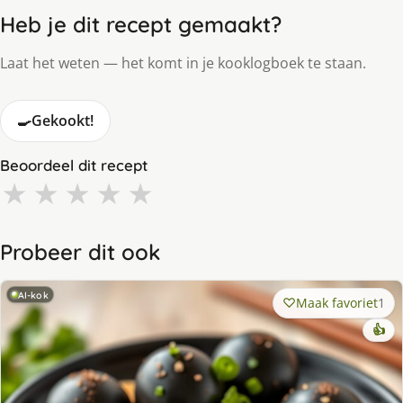
Heb je dit recept gemaakt?
Laat het weten — het komt in je kooklogboek te staan.
🍳
Gekookt!
Beoordeel dit recept
★
★
★
★
★
Probeer dit ook
AI-kok
Maak favoriet
1
👍