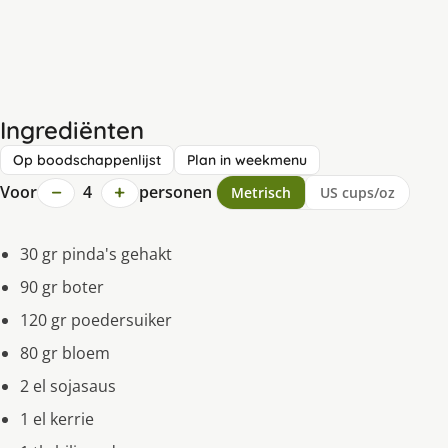
Ingrediënten
Op boodschappenlijst
Plan in weekmenu
−
+
Voor
4
personen
Metrisch
US cups/oz
30 gr pinda's gehakt
90 gr boter
120 gr poedersuiker
80 gr bloem
2 el sojasaus
1 el kerrie