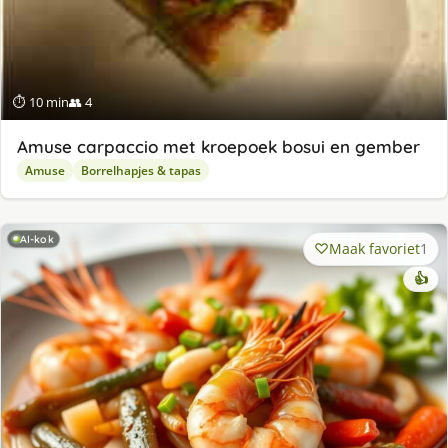
⏱ 10 min
👥 4
Amuse carpaccio met kroepoek bosui en gember
Amuse
Borrelhapjes & tapas
AI-kok
Maak favoriet
1
👍