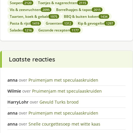
Soepen
Toetjes & nagerechten
2120
2115
Vis & zeevruchten
Borrelhapjes & tapas
2095
2015
Taarten, koek & gebak
BBQ & buiten koken
1975
1434
Pasta & rijst
Groenten
Kip & gevogelte
1419
1312
1297
Salades
Gezonde recepten
1216
1177
Laatste reacties
anna
over
Pruimenjam met speculaaskruiden
Wilmie
over
Pruimenjam met speculaaskruiden
HarryLohr
over
Gevuld Turks brood
anna
over
Pruimenjam met speculaaskruiden
anna
over
Snelle courgettesoep met witte kaas