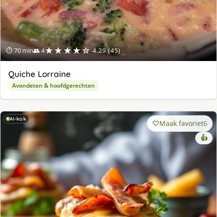
★★★★☆
⏱ 70 min
👥 4
4.29 (45)
Quiche Lorraine
Avondeten & hoofdgerechten
AI-kok
Maak favoriet
6
👍