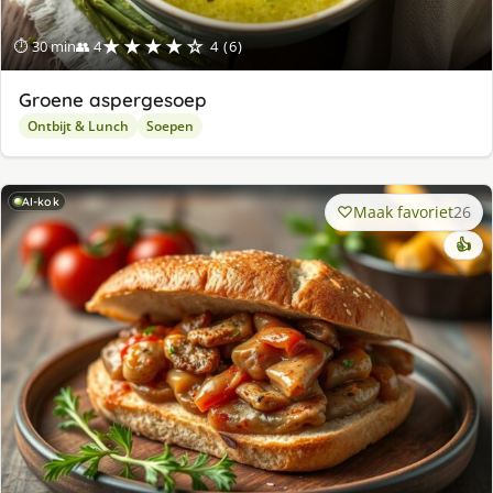
★★★★☆
⏱ 30 min
👥 4
4 (6)
Groene aspergesoep
Ontbijt & Lunch
Soepen
AI-kok
Maak favoriet
26
👍