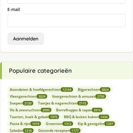
E-mail
Aanmelden
Populaire categorieën
Avondeten & hoofdgerechten
Bijgerechten
12144
3824
Vleesgerechten
Voorgerechten & amuses
3024
2759
Soepen
Toetjes & nagerechten
2120
2115
Vis & zeevruchten
Borrelhapjes & tapas
2095
2015
Taarten, koek & gebak
BBQ & buiten koken
1975
1434
Pasta & rijst
Groenten
Kip & gevogelte
1419
1312
1297
Salades
Gezonde recepten
1216
1177