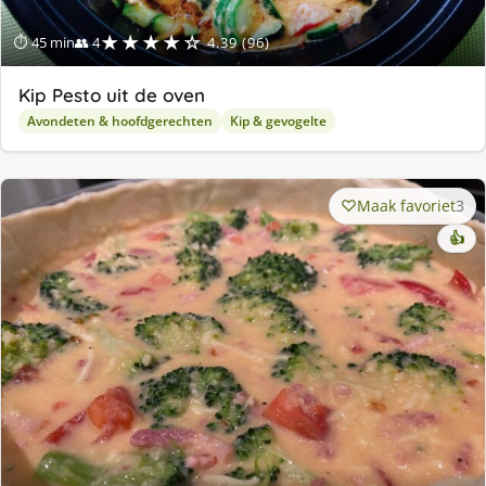
★★★★☆
⏱ 45 min
👥 4
4.39 (96)
Kip Pesto uit de oven
Avondeten & hoofdgerechten
Kip & gevogelte
Maak favoriet
3
👍