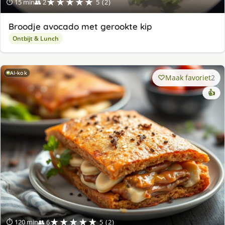
★★★★★
⏱ 15 min
👥 2
5 (2)
Broodje avocado met gerookte kip
Ontbijt & Lunch
AI-kok
Maak favoriet
2
👍
★★★★★
⏱ 120 min
👥 6
5 (2)