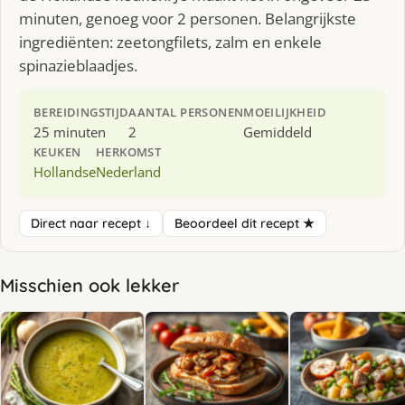
minuten, genoeg voor 2 personen. Belangrijkste
ingrediënten: zeetongfilets, zalm en enkele
spinazieblaadjes.
BEREIDINGSTIJD
AANTAL PERSONEN
MOEILIJKHEID
25 minuten
2
Gemiddeld
KEUKEN
HERKOMST
Hollandse
Nederland
Direct naar recept ↓
Beoordeel dit recept ★
Misschien ook lekker