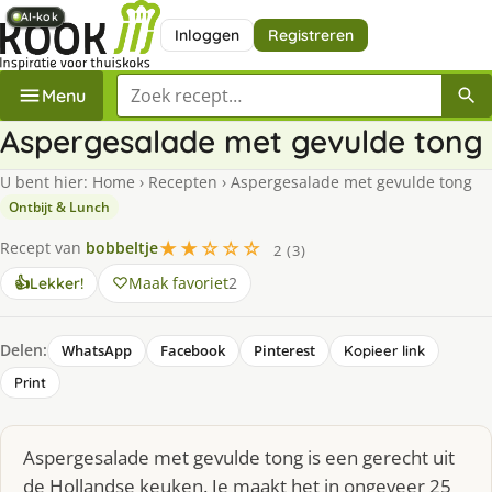
AI-kok
AI-kok
AI-kok
AI-kok
AI-kok
Inloggen
Registreren
Zoek een recept
Menu
Aspergesalade met gevulde tong
U bent hier:
Home
›
Recepten
›
Aspergesalade met gevulde tong
Ontbijt & Lunch
★★☆☆☆
Recept van
bobbeltje
2 (3)
Maak favoriet
2
👍
Lekker!
Delen:
WhatsApp
Facebook
Pinterest
Kopieer link
Print
Aspergesalade met gevulde tong is een gerecht uit
de Hollandse keuken. Je maakt het in ongeveer 25