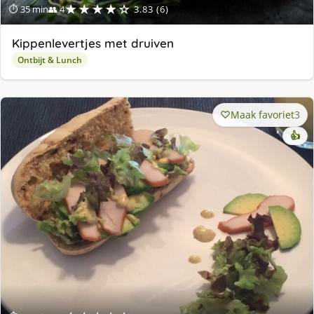
★★★★☆
⏱ 35 min
👥 4
3.83 (6)
Kippenlevertjes met druiven
Ontbijt & Lunch
Maak favoriet
3
👍