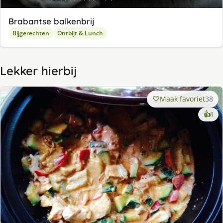
Brabantse balkenbrij
Bijgerechten
Ontbijt & Lunch
Lekker hierbij
Maak favoriet
38
ke
👍
1
lek
ge