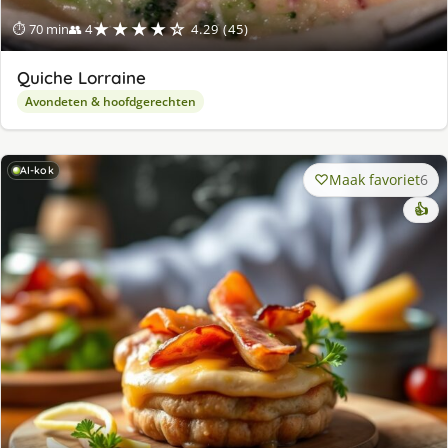
★★★★☆
⏱ 70 min
👥 4
4.29 (45)
Quiche Lorraine
Avondeten & hoofdgerechten
AI-kok
Maak favoriet
6
👍