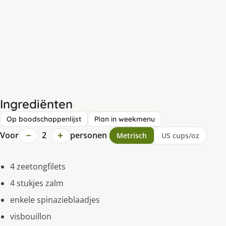
Ingrediënten
Op boodschappenlijst
Plan in weekmenu
−
+
Voor
2
personen
Metrisch
US cups/oz
4 zeetongfilets
4 stukjes zalm
enkele spinazieblaadjes
visbouillon