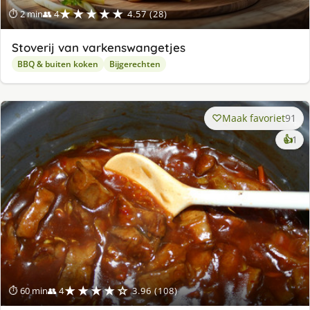
★★★★★
⏱ 2 min
👥 4
4.57 (28)
Stoverij van varkenswangetjes
BBQ & buiten koken
Bijgerechten
Maak favoriet
91
ke
👍
1
lek
ge
★★★★☆
⏱ 60 min
👥 4
3.96 (108)