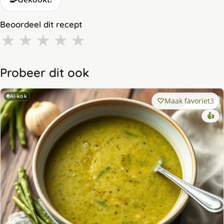
Beoordeel dit recept
★
★
★
★
★
Probeer dit ook
AI-kok
Maak favoriet
3
👍