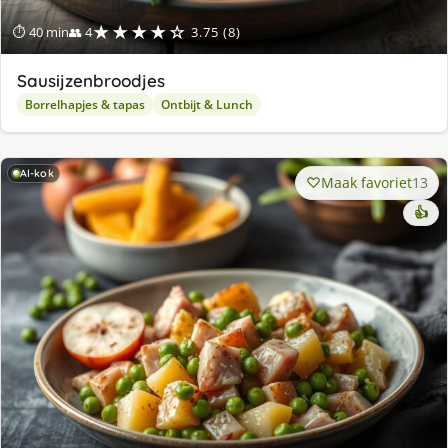
★★★★☆
⏱ 40 min
👥 4
3.75 (8)
Sausijzenbroodjes
Borrelhapjes & tapas
Ontbijt & Lunch
AI-kok
Maak favoriet
13
👍