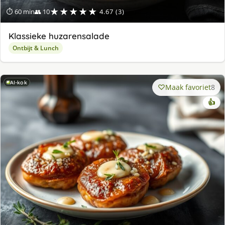
★★★★★
⏱ 60 min
👥 10
4.67 (3)
Klassieke huzarensalade
Ontbijt & Lunch
AI-kok
Maak favoriet
8
👍