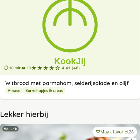
★★★★☆
⏱ 10 min
👥 10
4.41 (46)
Witbrood met parmaham, selderijsalade en olijf
Amuse
Borrelhapjes & tapas
Lekker hierbij
AI-kok
Maak favoriet
28