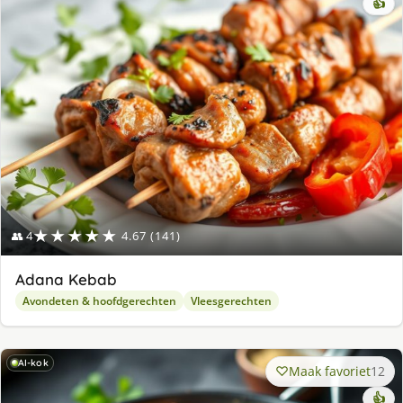
👍
★★★★★
👥 4
4.67 (141)
Adana Kebab
Avondeten & hoofdgerechten
Vleesgerechten
AI-kok
Maak favoriet
12
👍