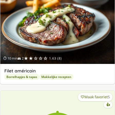
★★☆☆☆
⏱ 10 min
👥 2
1.63 (8)
Filet américain
Borrelhapjes & tapas
Makkelijke recepten
Maak favoriet
5
👍