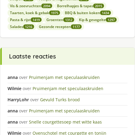
Vis & zeevruchten
Borrelhapjes & tapas
2094
2015
Taarten, koek & gebak
BBQ & buiten koken
1975
1434
Pasta & rijst
Groenten
Kip & gevogelte
1419
1312
1297
Salades
Gezonde recepten
1216
1177
Laatste reacties
anna
over
Pruimenjam met speculaaskruiden
Wilmie
over
Pruimenjam met speculaaskruiden
HarryLohr
over
Gevuld Turks brood
anna
over
Pruimenjam met speculaaskruiden
anna
over
Snelle courgettesoep met witte kaas
Wilmie
over
Ovenschotel met courgette en tonijn