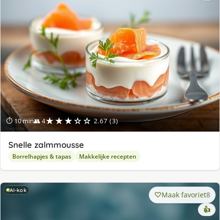
★★★☆☆
⏱ 10 min
👥 4
2.67 (3)
Snelle zalmmousse
Borrelhapjes & tapas
Makkelijke recepten
AI-kok
Maak favoriet
8
👍