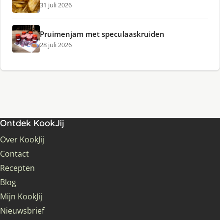
31 juli 2026
Pruimenjam met speculaaskruiden
28 juli 2026
Ontdek KookJij
Over KookJij
Contact
Recepten
Blog
Mijn KookJij
Nieuwsbrief