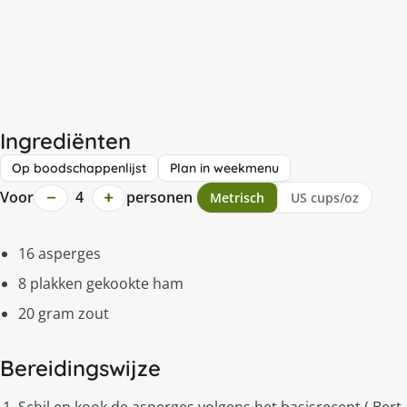
Ingrediënten
Op boodschappenlijst
Plan in weekmenu
−
+
Voor
4
personen
Metrisch
US cups/oz
16 asperges
8 plakken gekookte ham
20 gram zout
Bereidingswijze