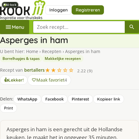
AI-kok
AI-kok
AI-kok
AI-kok
AI-kok
AI-kok
AI-kok
Inloggen
Registreren
Zoek een recept
Menu
Asperges in ham
U bent hier:
Home
›
Recepten
›
Asperges in ham
Borrelhapjes & tapas
Makkelijke recepten
★★☆☆☆
Recept van
bertallers
2.22 (9)
Maak favoriet
4
👍
Lekker!
Delen:
WhatsApp
Facebook
Pinterest
Kopieer link
Print
Asperges in ham is een gerecht uit de Hollandse
keuken. Je maakt het in ongeveer 35 minuten,