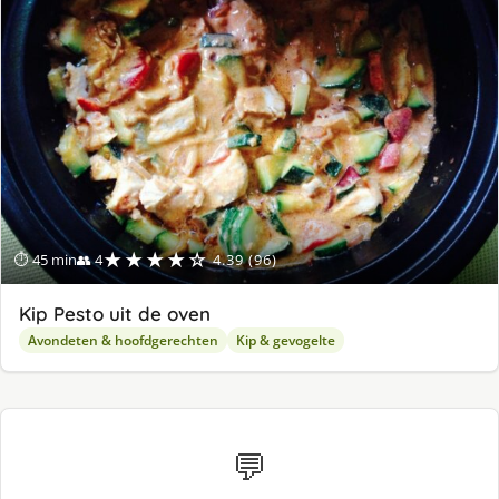
ge
★★★★☆
⏱ 45 min
👥 4
4.39 (96)
Kip Pesto uit de oven
Avondeten & hoofdgerechten
Kip & gevogelte
💬