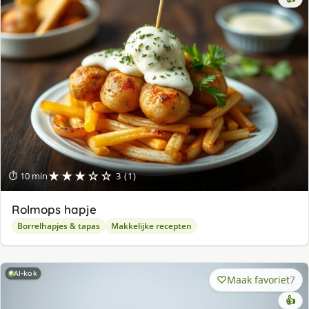
★★★☆☆
⏱ 10 min
3 (1)
Rolmops hapje
Borrelhapjes & tapas
Makkelijke recepten
AI-kok
Maak favoriet
7
👍