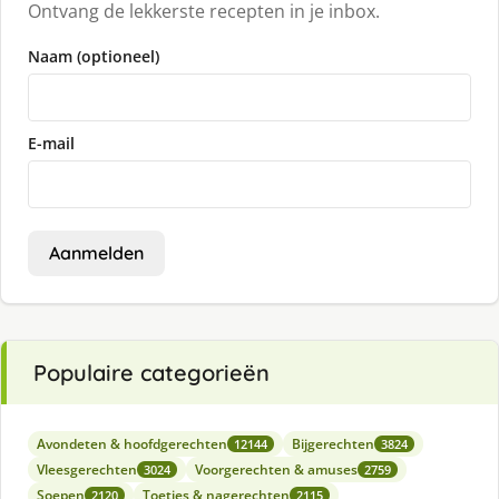
Ontvang de lekkerste recepten in je inbox.
Naam (optioneel)
E-mail
Aanmelden
Populaire categorieën
Avondeten & hoofdgerechten
Bijgerechten
12144
3824
Vleesgerechten
Voorgerechten & amuses
3024
2759
Soepen
Toetjes & nagerechten
2120
2115