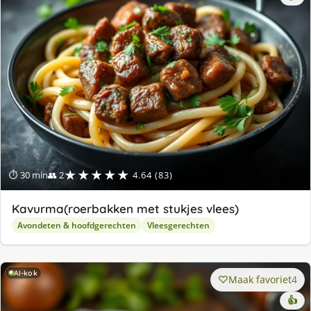
★★★★★
⏱ 30 min
👥 2
4.64 (83)
Kavurma(roerbakken met stukjes vlees)
Avondeten & hoofdgerechten
Vleesgerechten
AI-kok
Maak favoriet
4
👍