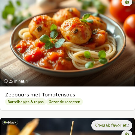
👍
⏱ 25 min
👥 4
Zeebaars met Tomatensaus
Borrelhapjes & tapas
Gezonde recepten
AI-kok
Maak favoriet
2
👍