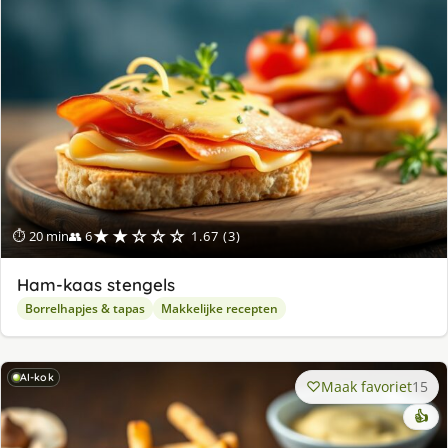
★★☆☆☆
⏱ 20 min
👥 6
1.67 (3)
Ham-kaas stengels
Borrelhapjes & tapas
Makkelijke recepten
AI-kok
Maak favoriet
15
👍