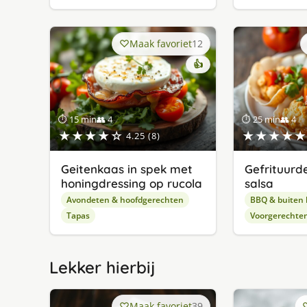
Maak favoriet
12
👍
⏱ 15 min
👥 4
⏱ 25 min
👥 4
★★★★☆
★★★★★
4.25 (8)
Geitenkaas in spek met
Gefrituurd
honingdressing op rucola
salsa
Avondeten & hoofdgerechten
BBQ & buiten
Tapas
Voorgerechte
Lekker hierbij
Maak favoriet
39