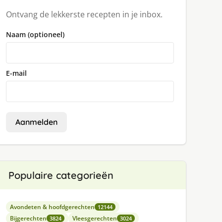
Ontvang de lekkerste recepten in je inbox.
Naam (optioneel)
E-mail
Aanmelden
Populaire categorieën
Avondeten & hoofdgerechten
12144
Bijgerechten
Vleesgerechten
3824
3024