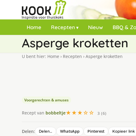
Home
Recepten
Nieuw
BBQ & Z
Asperge kroketten
U bent hier:
Home
›
Recepten
›
Asperge kroketten
Voorgerechten & amuses
★★★☆☆
Recept van
bobbeltje
3 (6)
Delen:
WhatsApp
Pinterest
Delen…
Kopieer link