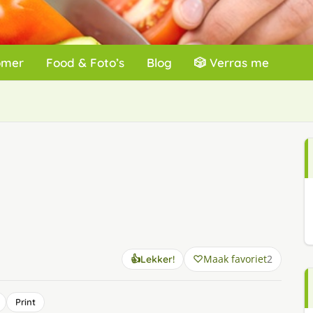
omer
Food & Foto’s
Blog
🎲 Verras me
Maak favoriet
2
👍
Lekker!
Print