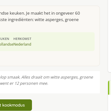
andse keuken. Je maakt het in ongeveer 60
ste ingrediënten: witte asperges, groene
EUKEN
HERKOMST
ollandse
Nederland
op smaak. Alles draait om witte asperges, groene
rwent er 12 personen mee.
art kookmodus