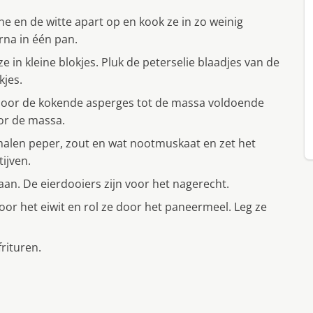
ene en de witte apart op en kook ze in zo weinig
rna in één pan.
e in kleine blokjes. Pluk de peterselie blaadjes van de
kjes.
door de kokende asperges tot de massa voldoende
oor de massa.
len peper, zout en wat nootmuskaat en zet het
tijven.
laan. De eierdooiers zijn voor het nagerecht.
oor het eiwit en rol ze door het paneermeel. Leg ze
frituren.