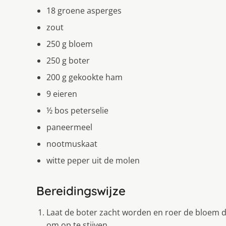
18 groene asperges
zout
250 g bloem
250 g boter
200 g gekookte ham
9 eieren
½ bos peterselie
paneermeel
nootmuskaat
witte peper uit de molen
Bereidingswijze
Laat de boter zacht worden en roer de bloem do
om op te stijven.