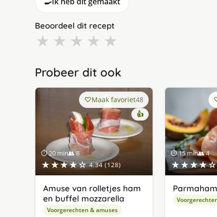
🍳
Ik heb dit gemaakt
Beoordeel dit recept
★
★
★
★
★
Probeer dit ook
Maak favoriet
48
👍
⏱ 20 min
👥 8
⏱ 15 min
👥 4
★★★★☆
★★★★☆
4.34 (128)
Amuse van rolletjes ham
Parmaham
en buffel mozzarella
Voorgerechte
Voorgerechten & amuses