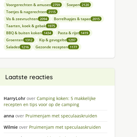
Voorgerechten & amuses
Soepen
2759
2120
Toetjes & nagerechten
2115
Vis & zeevruchten
Borrelhapjes & tapas
2094
2015
Taarten, koek & gebak
1975
BBQ & buiten koken
Pasta & rijst
1434
1419
Groenten
Kip & gevogelte
1312
1297
Salades
Gezonde recepten
1216
1177
Laatste reacties
HarryLohr
over
Camping koken: 5 makkelijke
recepten en tips voor op de camping
anna
over
Pruimenjam met speculaaskruiden
Wilmie
over
Pruimenjam met speculaaskruiden