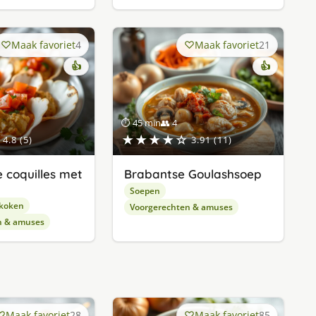
Maak favoriet
4
Maak favoriet
21
👍
👍
⏱ 45 min
👥 4
★★★★☆
4.8 (5)
3.91 (11)
e coquilles met
Brabantse Goulashsoep
Soepen
 koken
Voorgerechten & amuses
n & amuses
Maak favoriet
28
Maak favoriet
85