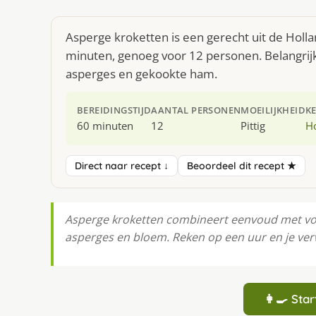
Asperge kroketten is een gerecht uit de Holl
minuten, genoeg voor 12 personen. Belangrijk
asperges en gekookte ham.
BEREIDINGSTIJD
AANTAL PERSONEN
MOEILIJKHEID
K
60 minuten
12
Pittig
H
Direct naar recept ↓
Beoordeel dit recept ★
Asperge kroketten combineert eenvoud met vol
asperges en bloem. Reken op een uur en je ve
👩‍🍳 St