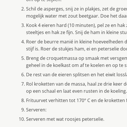
Schil de asperges, snij ze in plakjes, zet de gro
mogelijk water met zout beetgaar. Doe het daa
Kook 4 eieren hard (10 minuten), pel ze en hak z
steeltjes en hak ze fijn. Snij de ham in kleine stu
Roer de beurre manié in kleine hoeveelheden 
stijf is. Roer de stukjes ham, ei en peterselie d
Breng de croquetmassa op smaak met versgema
geheel in de koelkast om af te koelen en op te s
De rest van de eieren splitsen en het eiwit loss
Rol kroketten van de massa, haal ze drie keer d
op een schaal en laat even rusten in de koeling.
Frituurvet verhitten tot 170° C en de kroketten 
Serveren:
Serveren met wat roosjes peterselie.