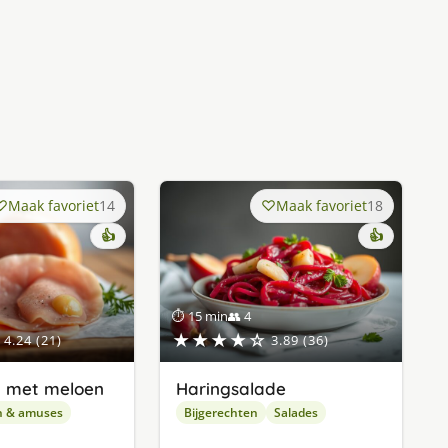
Maak favoriet
14
Maak favoriet
18
👍
👍
⏱ 15 min
👥 4
★★★★☆
4.24 (21)
3.89 (36)
 met meloen
Haringsalade
n & amuses
Bijgerechten
Salades