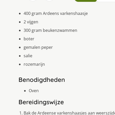
400 gram Ardeens varkenshaasje
2 vijgen
300 gram beukenzwammen
boter
gemalen peper
salie
rozemarijn
Benodigdheden
Oven
Bereidingswijze
Bak de Ardeense varkenshaasjes aan weerszijden 