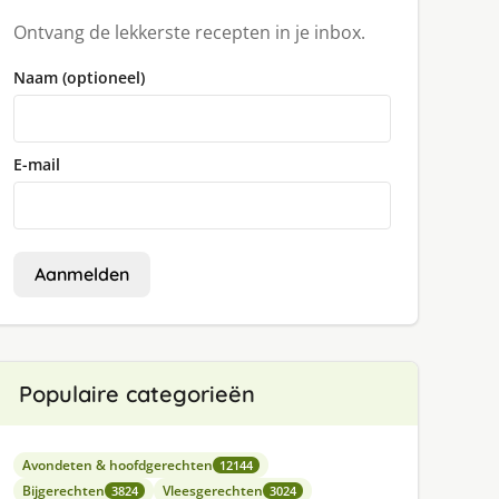
Ontvang de lekkerste recepten in je inbox.
Naam (optioneel)
E-mail
Aanmelden
Populaire categorieën
Avondeten & hoofdgerechten
12144
Bijgerechten
Vleesgerechten
3824
3024