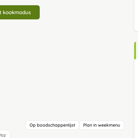
art kookmodus
Op boodschappenlijst
Plan in weekmenu
/oz