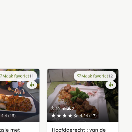
Maak favoriet
11
Maak favoriet
12
👍
👍
⏱ 20 min
👥 2
★★★★☆
4.4 (15)
4.24 (17)
asje met
Hoofdgerecht : van de