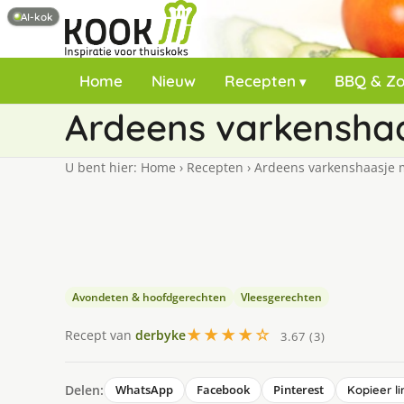
AI-kok
Home
Nieuw
Recepten
BBQ & Z
Ardeens varkensha
U bent hier:
Home
›
Recepten
›
Ardeens varkenshaasje 
Avondeten & hoofdgerechten
Vleesgerechten
★★★★☆
Recept van
derbyke
3.67 (3)
Delen:
WhatsApp
Facebook
Pinterest
Kopieer li