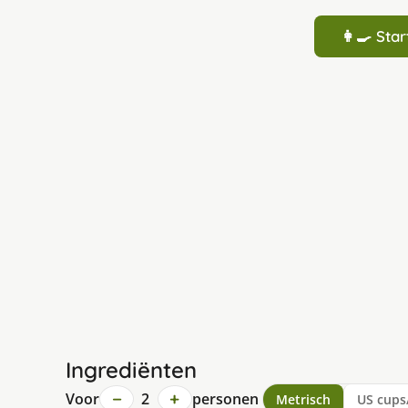
👩‍🍳 St
Ingrediënten
−
+
Voor
2
personen
Metrisch
US cups