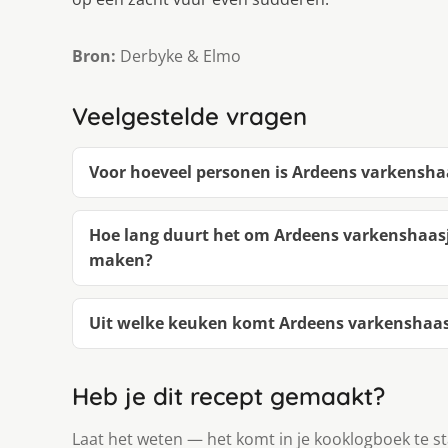
Bron:
Derbyke & Elmo
Veelgestelde vragen
Voor hoeveel personen is Ardeens varkens
Hoe lang duurt het om Ardeens varkenshaa
maken?
Uit welke keuken komt Ardeens varkenshaa
Heb je dit recept gemaakt?
Laat het weten — het komt in je kooklogboek te s