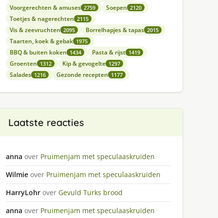
Voorgerechten & amuses
Soepen
2759
2120
Toetjes & nagerechten
2115
Vis & zeevruchten
Borrelhapjes & tapas
2095
2015
Taarten, koek & gebak
1975
BBQ & buiten koken
Pasta & rijst
1434
1419
Groenten
Kip & gevogelte
1312
1297
Salades
Gezonde recepten
1216
1177
Laatste reacties
anna
over
Pruimenjam met speculaaskruiden
Wilmie
over
Pruimenjam met speculaaskruiden
HarryLohr
over
Gevuld Turks brood
anna
over
Pruimenjam met speculaaskruiden