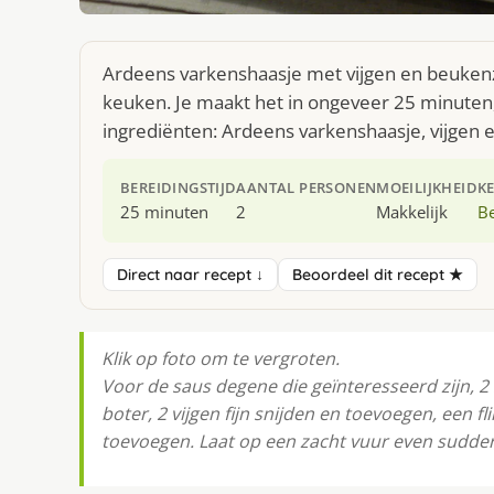
Ardeens varkenshaasje met vijgen en beuken
keuken. Je maakt het in ongeveer 25 minuten,
ingrediënten: Ardeens varkenshaasje, vijge
BEREIDINGSTIJD
AANTAL PERSONEN
MOEILIJKHEID
K
25 minuten
2
Makkelijk
Be
Direct naar recept ↓
Beoordeel dit recept ★
Klik op foto om te vergroten.
Voor de saus degene die geïnteresseerd zijn, 2 
boter, 2 vijgen fijn snijden en toevoegen, een f
toevoegen. Laat op een zacht vuur even sudde