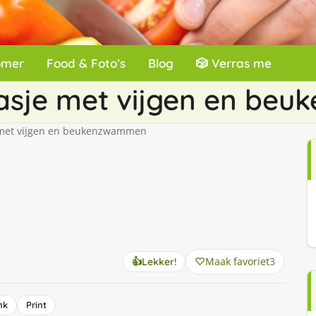
omer
Food & Foto’s
Blog
🎲 Verras me
asje met vijgen en be
met vijgen en beukenzwammen
Maak favoriet
3
👍
Lekker!
nk
Print