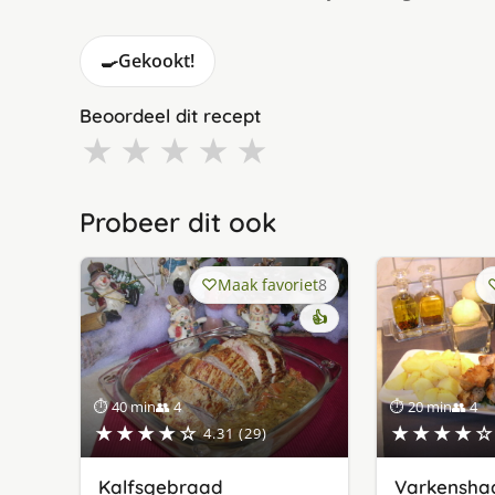
🍳
Gekookt!
Beoordeel dit recept
★
★
★
★
★
Probeer dit ook
Maak favoriet
8
👍
⏱ 40 min
👥 4
⏱ 20 min
👥 4
★★★★☆
★★★★☆
4.31 (29)
Kalfsgebraad
Varkensha