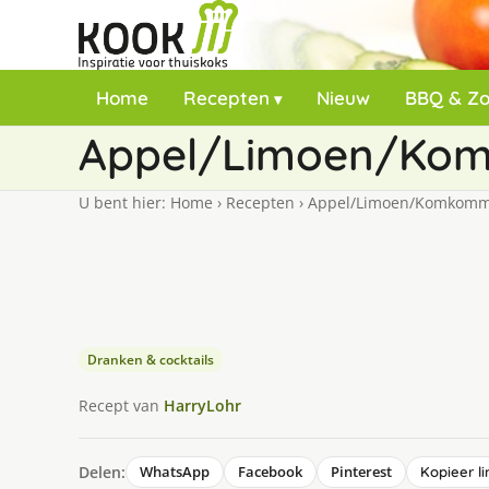
Home
Recepten
Nieuw
BBQ & Z
Appel/Limoen/Ko
U bent hier:
Home
›
Recepten
›
Appel/Limoen/Komkomme
Dranken & cocktails
Recept van
HarryLohr
Delen:
WhatsApp
Facebook
Pinterest
Kopieer li