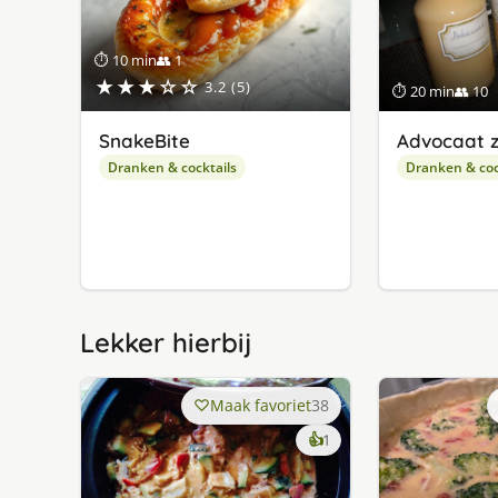
⏱ 10 min
👥 1
★★★☆☆
3.2 (5)
⏱ 20 min
👥 10
SnakeBite
Advocaat 
Dranken & cocktails
Dranken & coc
Lekker hierbij
Maak favoriet
38
keer
👍
1
lekker
gevonden