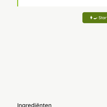
👩‍🍳 St
Ingrediënten