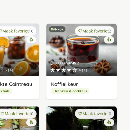
AI-kok
Maak favoriet
16
Maak favoriet
2
👍
👍
⏱ 30000 min
👥 2
★★★★☆
3.5 (4)
4 (1)
kte Cointreau
Koffielikeur
ktails
Dranken & cocktails
Maak favoriet
0
Maak favoriet
0
👍
👍