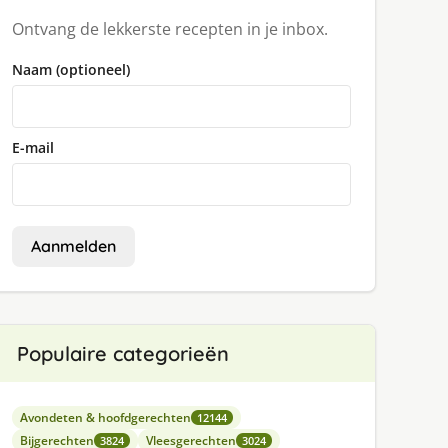
Ontvang de lekkerste recepten in je inbox.
Naam (optioneel)
E-mail
Aanmelden
Populaire categorieën
Avondeten & hoofdgerechten
12144
Bijgerechten
Vleesgerechten
3824
3024