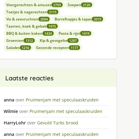
Voorgerechten & amuses
Soepen
2759
2120
Toetjes & nagerechten
2115
Vis & zeevruchten
Borrelhapjes & tapas
2094
2015
Taarten, koek & gebak
1975
BBQ & buiten koken
Pasta & rijst
1434
1419
Groenten
Kip & gevogelte
1312
1297
Salades
Gezonde recepten
1216
1177
Laatste reacties
anna
over
Pruimenjam met speculaaskruiden
Wilmie
over
Pruimenjam met speculaaskruiden
HarryLohr
over
Gevuld Turks brood
anna
over
Pruimenjam met speculaaskruiden