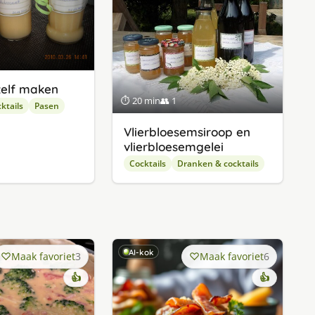
zelf maken
⏱ 20 min
👥 1
ktails
Pasen
Vlierbloesemsiroop en
vlierbloesemgelei
Cocktails
Dranken & cocktails
AI-kok
Maak favoriet
3
Maak favoriet
6
👍
👍