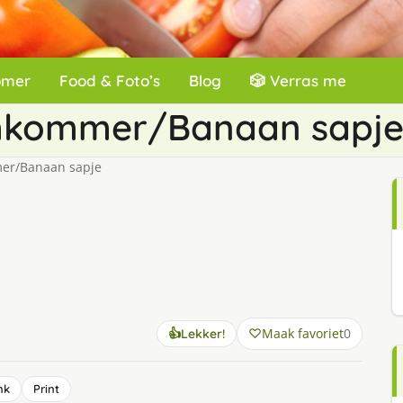
omer
Food & Foto’s
Blog
🎲 Verras me
mkommer/Banaan sapj
r/Banaan sapje
Maak favoriet
0
👍
Lekker!
nk
Print