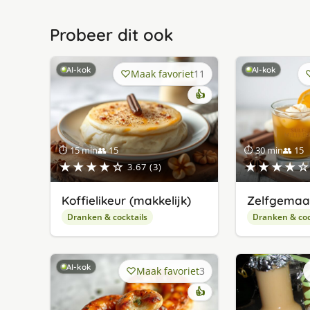
Probeer dit ook
AI-kok
AI-kok
Maak favoriet
11
👍
⏱ 15 min
👥 15
⏱ 30 min
👥 15
★★★★☆
★★★★☆
3.67 (3)
Koffielikeur (makkelijk)
Zelfgemaa
Dranken & cocktails
Dranken & coc
AI-kok
Maak favoriet
3
👍