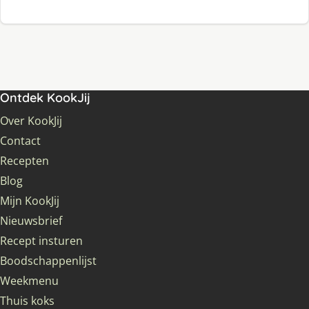
Ontdek KookJij
Over KookJij
Contact
Recepten
Blog
Mijn KookJij
Nieuwsbrief
Recept insturen
Boodschappenlijst
Weekmenu
Thuis koks