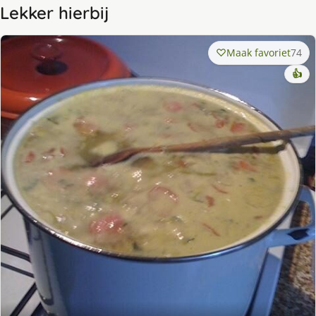
Lekker hierbij
Maak favoriet
74
👍