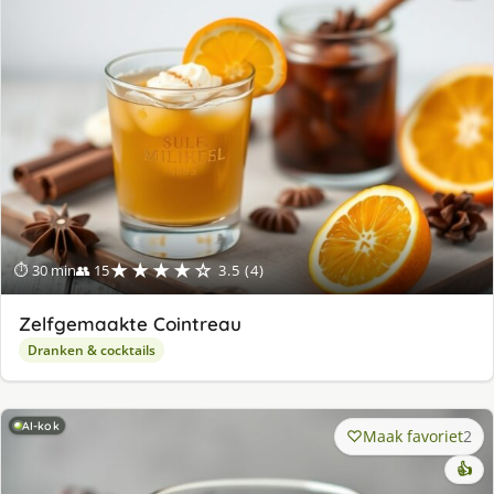
★★★★☆
⏱ 30 min
👥 15
3.5 (4)
Zelfgemaakte Cointreau
Dranken & cocktails
AI-kok
Maak favoriet
2
👍