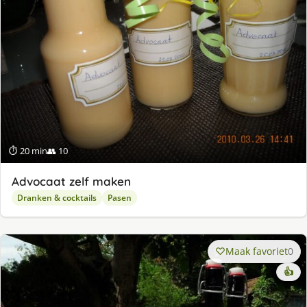
⏱ 20 min
👥 10
Advocaat zelf maken
Dranken & cocktails
Pasen
Maak favoriet
0
👍