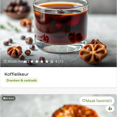
★★★★☆
⏱ 30000 min
👥 2
4 (1)
Koffielikeur
Dranken & cocktails
AI-kok
Maak favoriet
3
👍