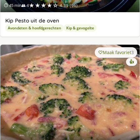
★★★★☆
⏱ 45 min
👥 4
4.39 (96)
Kip Pesto uit de oven
Avondeten & hoofdgerechten
Kip & gevogelte
Maak favoriet
3
👍