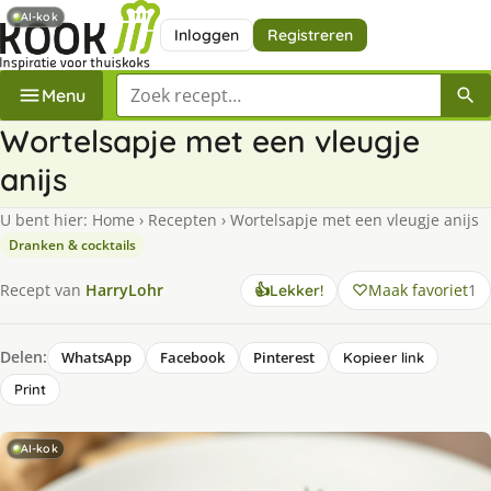
AI-kok
Inloggen
Registreren
Zoek een recept
Menu
Wortelsapje met een vleugje
anijs
U bent hier:
Home
›
Recepten
›
Wortelsapje met een vleugje anijs
Dranken & cocktails
Maak favoriet
1
Recept van
HarryLohr
👍
Lekker!
Delen:
WhatsApp
Facebook
Pinterest
Kopieer link
Print
AI-kok