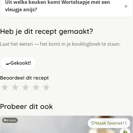
Uit welke keuken komt Wortelsapje met een
vleugje anijs?
Heb je dit recept gemaakt?
Laat het weten — het komt in je kooklogboek te staan.
🍳
Gekookt!
Beoordeel dit recept
★
★
★
★
★
Probeer dit ook
AI-kok
Maak favoriet
11
👍