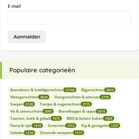
E-mail
Aanmelden
Populaire categorieën
Avondeten & hoofdgerechten
Bijgerechten
12144
3824
Vleesgerechten
Voorgerechten & amuses
3024
2759
Soepen
Toetjes & nagerechten
2120
2115
Vis & zeevruchten
Borrelhapjes & tapas
2095
2015
Taarten, koek & gebak
BBQ & buiten koken
1975
1434
Pasta & rijst
Groenten
Kip & gevogelte
1419
1312
1297
Salades
Gezonde recepten
1216
1177