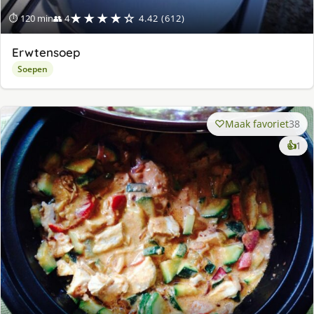
★★★★☆
⏱ 120 min
👥 4
4.42 (612)
Erwtensoep
Soepen
Maak favoriet
38
ke
👍
1
lek
ge