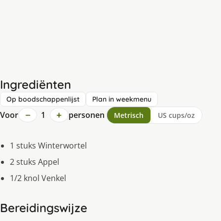
Ingrediënten
Op boodschappenlijst
Plan in weekmenu
−
+
Voor
1
personen
Metrisch
US cups/oz
1 stuks Winterwortel
2 stuks Appel
1/2 knol Venkel
Bereidingswijze