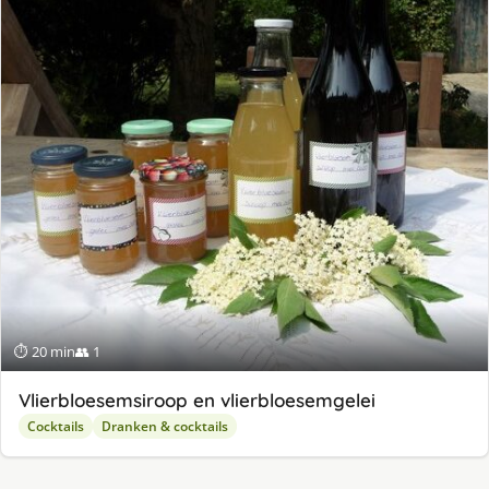
⏱ 20 min
👥 1
Vlierbloesemsiroop en vlierbloesemgelei
Cocktails
Dranken & cocktails