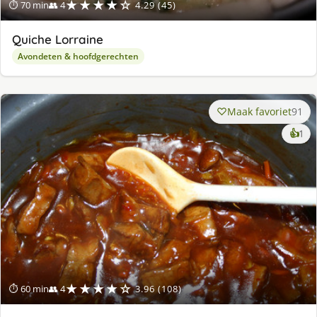
★★★★☆
⏱ 70 min
👥 4
4.29 (45)
Quiche Lorraine
Avondeten & hoofdgerechten
Maak favoriet
91
ke
👍
1
lek
ge
★★★★☆
⏱ 60 min
👥 4
3.96 (108)