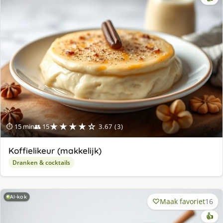
★★★★☆
⏱ 15 min
👥 15
3.67 (3)
Koffielikeur (makkelijk)
Dranken & cocktails
AI-kok
Maak favoriet
16
👍