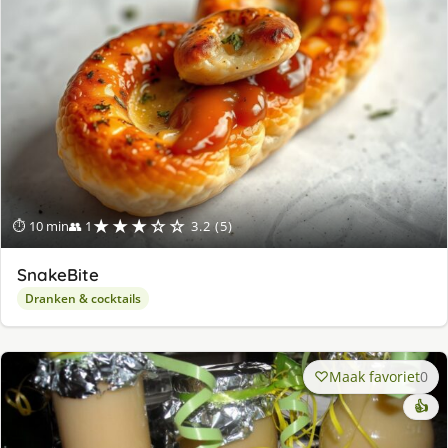
★★★☆☆
⏱ 10 min
👥 1
3.2 (5)
SnakeBite
Dranken & cocktails
Maak favoriet
0
👍