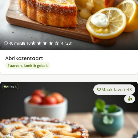
★★★★☆
⏱ 40 min
👥 10
4 (23)
Abrikozentaart
Taarten, koek & gebak
AI-kok
Maak favoriet
3
👍