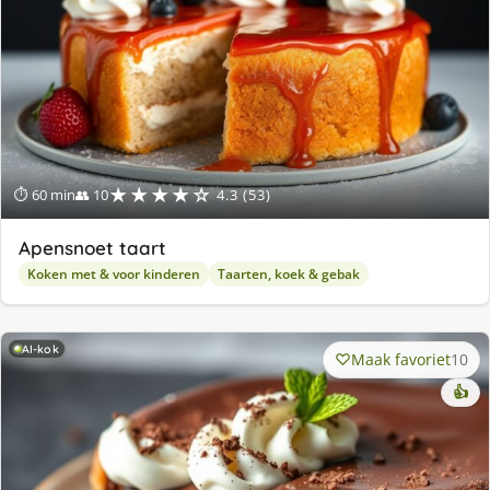
★★★★☆
⏱ 60 min
👥 10
4.3 (53)
Apensnoet taart
Koken met & voor kinderen
Taarten, koek & gebak
AI-kok
Maak favoriet
10
👍