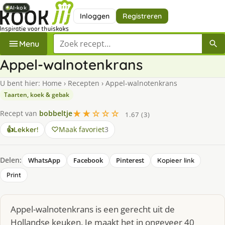
AI-kok
AI-kok
AI-kok
AI-kok
AI-kok
AI-kok
AI-kok
Inloggen
Registreren
Zoek een recept
Menu
Appel-walnotenkrans
U bent hier:
Home
›
Recepten
›
Appel-walnotenkrans
Taarten, koek & gebak
★★☆☆☆
Recept van
bobbeltje
1.67 (3)
Maak favoriet
3
👍
Lekker!
Delen:
WhatsApp
Facebook
Pinterest
Kopieer link
Print
Appel-walnotenkrans is een gerecht uit de
Hollandse keuken. Je maakt het in ongeveer 40