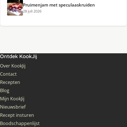
Pruimenjam met speculaaskruiden
28 juli 2026
Ontdek KookJij
Over KookJij
Contact
Recepten
Blog
Mijn KookJij
Nieuwsbrief
Recept insturen
Boodschappenlijst