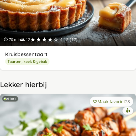
★★★★☆
⏱ 70 min
👥 12
4.12 (17)
Kruisbessentaart
Taarten, koek & gebak
Lekker hierbij
AI-kok
Maak favoriet
28
👍