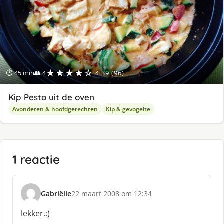
★★★★☆
⏱ 45 min
👥 4
4.39 (96)
Kip Pesto uit de oven
Avondeten & hoofdgerechten
Kip & gevogelte
1 reactie
Gabriëlle
22 maart 2008 om 12:34
s
c
lekker.:)
h