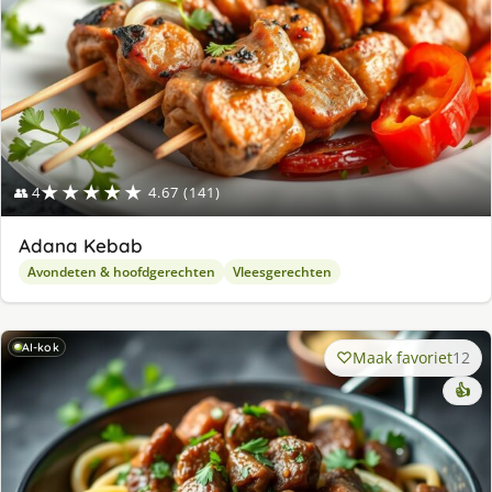
★★★★★
👥 4
4.67 (141)
Adana Kebab
Avondeten & hoofdgerechten
Vleesgerechten
AI-kok
Maak favoriet
12
👍