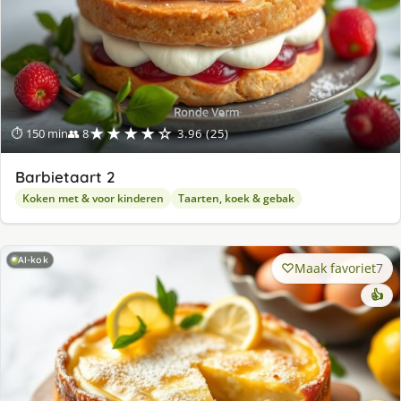
★★★★☆
⏱ 150 min
👥 8
3.96 (25)
Barbietaart 2
Koken met & voor kinderen
Taarten, koek & gebak
AI-kok
Maak favoriet
7
👍