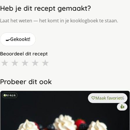
Heb je dit recept gemaakt?
Laat het weten — het komt in je kooklogboek te staan.
🍳
Gekookt!
Beoordeel dit recept
★
★
★
★
★
Probeer dit ook
AI-kok
Maak favoriet
6
👍