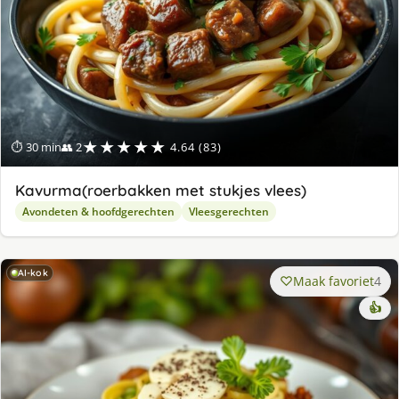
★★★★★
⏱ 30 min
👥 2
4.64 (83)
Kavurma(roerbakken met stukjes vlees)
Avondeten & hoofdgerechten
Vleesgerechten
AI-kok
Maak favoriet
4
👍