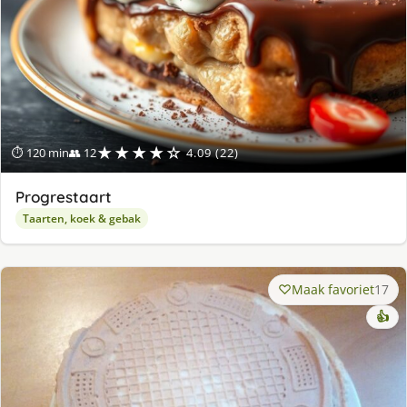
★★★★☆
⏱ 120 min
👥 12
4.09 (22)
Progrestaart
Taarten, koek & gebak
Maak favoriet
17
👍