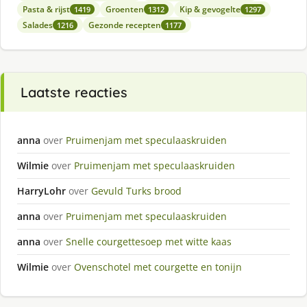
Pasta & rijst
Groenten
Kip & gevogelte
1419
1312
1297
Salades
Gezonde recepten
1216
1177
Laatste reacties
anna
over
Pruimenjam met speculaaskruiden
Wilmie
over
Pruimenjam met speculaaskruiden
HarryLohr
over
Gevuld Turks brood
anna
over
Pruimenjam met speculaaskruiden
anna
over
Snelle courgettesoep met witte kaas
Wilmie
over
Ovenschotel met courgette en tonijn