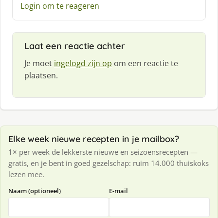
Login om te reageren
r
e
e
f
Laat een reactie achter
:
Je moet
ingelogd zijn op
om een reactie te
plaatsen.
Elke week nieuwe recepten in je mailbox?
1× per week de lekkerste nieuwe en seizoensrecepten —
gratis, en je bent in goed gezelschap: ruim 14.000 thuiskoks
lezen mee.
Naam (optioneel)
E-mail