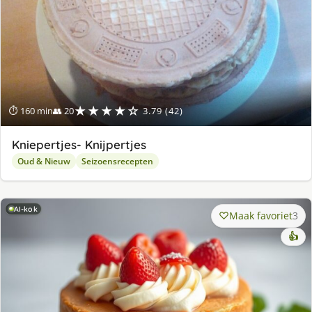
★★★★☆
⏱ 160 min
👥 20
3.79 (42)
Kniepertjes- Knijpertjes
Oud & Nieuw
Seizoensrecepten
AI-kok
Maak favoriet
3
👍