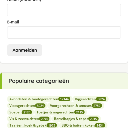
E-mail
Aanmelden
Populaire categorieën
Avondeten & hoofdgerechten
Bijgerechten
12144
3824
Vleesgerechten
Voorgerechten & amuses
3024
2759
Soepen
Toetjes & nagerechten
2120
2115
Vis & zeevruchten
Borrelhapjes & tapas
2094
2015
Taarten, koek & gebak
BBQ & buiten koken
1975
1434