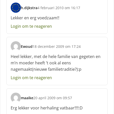
h.dijkstra
4 februari 2010 om 16:17
s
c
Lekker en erg voedzaam!!
h
Login om te reageren
r
e
e
f
Ewoud
18 december 2009 om 17:24
:
s
c
Heel lekker, met de hele familie van gegeten en
h
m’n moeder heeft ’t ook al eens
r
nagemaakt(nieuwe familietraditie?):p
e
e
Login om te reageren
f
:
maaike
20 april 2009 om 09:57
s
c
Erg lekker voor herhaling vatbaar!!!!:D
h