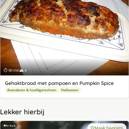
⏱ 90 min
👥 4
Gehaktbrood met pompoen en Pumpkin Spice
Avondeten & hoofdgerechten
Halloween
Lekker hierbij
AI-kok
Maak favoriet
6