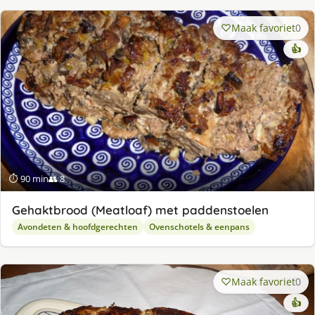
Maak favoriet
0
👍
⏱ 90 min
👥 8
Gehaktbrood (Meatloaf) met paddenstoelen
Avondeten & hoofdgerechten
Ovenschotels & eenpans
Maak favoriet
0
👍