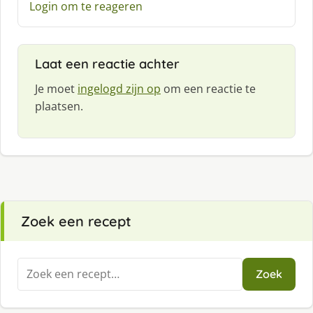
Login om te reageren
r
e
e
f
Laat een reactie achter
:
Je moet
ingelogd zijn op
om een reactie te
plaatsen.
Zoek een recept
Zoeken
Zoek
naar: