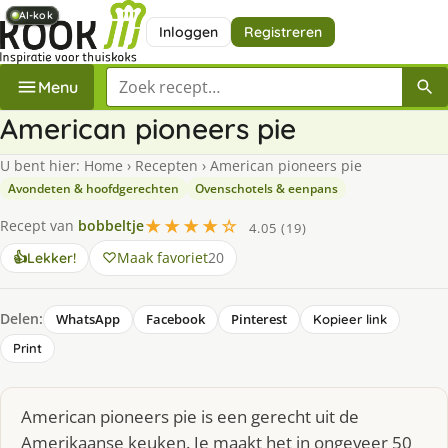
AI-kok
AI-kok
AI-kok
AI-kok
Inloggen
Registreren
Zoek een recept
Menu
American pioneers pie
U bent hier:
Home
›
Recepten
›
American pioneers pie
Avondeten & hoofdgerechten
Ovenschotels & eenpans
★★★★☆
Recept van
bobbeltje
4.05 (19)
Maak favoriet
20
👍
Lekker!
Delen:
WhatsApp
Facebook
Pinterest
Kopieer link
Print
American pioneers pie is een gerecht uit de
Amerikaanse keuken. Je maakt het in ongeveer 50