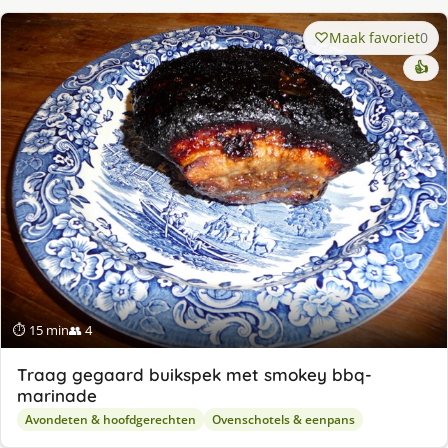
Maak favoriet
0
👍
⏱ 15 min
👥 4
Traag gegaard buikspek met smokey bbq-
marinade
Avondeten & hoofdgerechten
Ovenschotels & eenpans