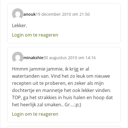
anouk
19 december 2010 om 21:50
s
c
Lekker.
h
Login om te reageren
r
e
e
f
minakshie
30 augustus 2010 om 14:16
:
s
c
Hmmm jammie jammie, ik krijg er al
h
watertanden van. Vind het zo leuk om nieuwe
r
recepten uit te proberen, en zeker als mijn
e
dochtertje en mannetje het ook lekker vinden.
e
f
TOP, ga het strakkies in huis halen en hoop dat
:
het heerlijk zal smaken.. Gr….:p;)
Login om te reageren