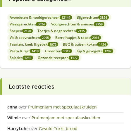
Avondeten & hoofdgerechten
Bijgerechten
12144
3824
Vleesgerechten
Voorgerechten & amuses
3024
2759
Soepen
Toetjes & nagerechten
2120
2115
Vis & zeevruchten
Borrelhapjes & tapas
2095
2015
Taarten, koek & gebak
BBQ & buiten koken
1975
1434
Pasta & rijst
Groenten
Kip & gevogelte
1419
1312
1297
Salades
Gezonde recepten
1216
1177
Laatste reacties
anna
over
Pruimenjam met speculaaskruiden
Wilmie
over
Pruimenjam met speculaaskruiden
HarryLohr
over
Gevuld Turks brood