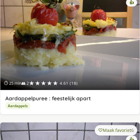
👍
★★★★★
⏱ 25 min
👥 2
4.61 (18)
Aardappelpuree : feestelijk apart
Aardappels
Maak favoriet
6
👍