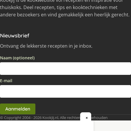
KookJij is dé kookwebsite vol recepten en inspiratie voor
thuiskoks. Deel recepten, tips en kooktechnieken met
andere bezoekers en vind gemakkelijk een heerlijk gerecht.
Nieuwsbrief
Ontvang de lekkerste recepten in je inbox.
Naam (optioneel)
E-mail
Aanmelden
© Copyright 2004 - 2026 KookJij.nl, Alle rechten voorbehouden
×