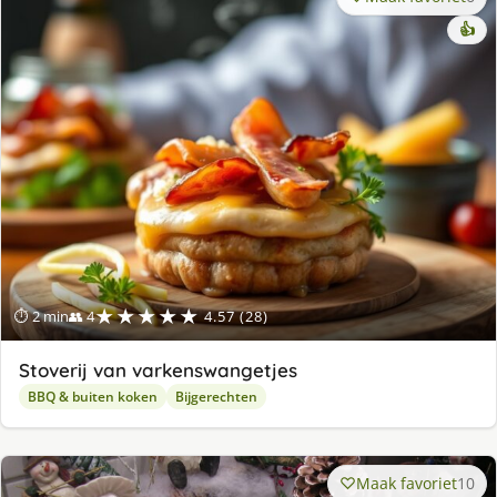
👍
★★★★★
⏱ 2 min
👥 4
4.57 (28)
Stoverij van varkenswangetjes
BBQ & buiten koken
Bijgerechten
Maak favoriet
10