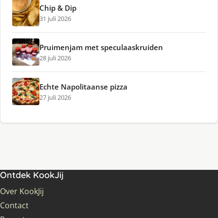
Chip & Dip
31 juli 2026
Pruimenjam met speculaaskruiden
28 juli 2026
Echte Napolitaanse pizza
27 juli 2026
Ontdek KookJij
Over KookJij
Contact