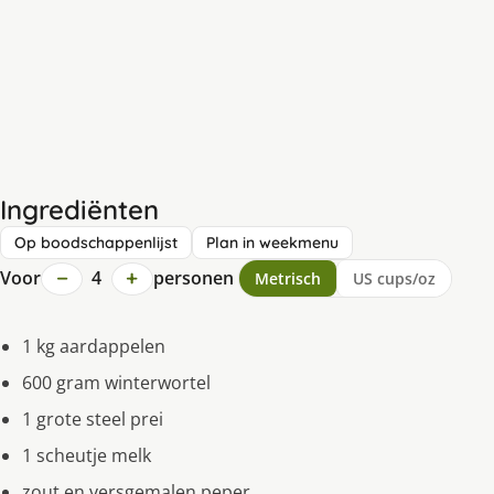
Ingrediënten
Op boodschappenlijst
Plan in weekmenu
−
+
Voor
4
personen
Metrisch
US cups/oz
1 kg aardappelen
600 gram winterwortel
1 grote steel prei
1 scheutje melk
zout en versgemalen peper