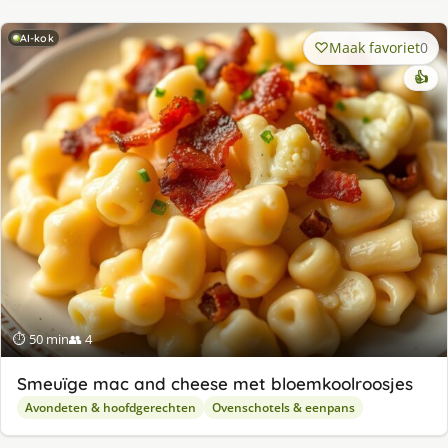
AI-kok
Maak favoriet
0
👍
⏱ 50 min
👥 4
Smeuïge mac and cheese met bloemkoolroosjes
Avondeten & hoofdgerechten
Ovenschotels & eenpans