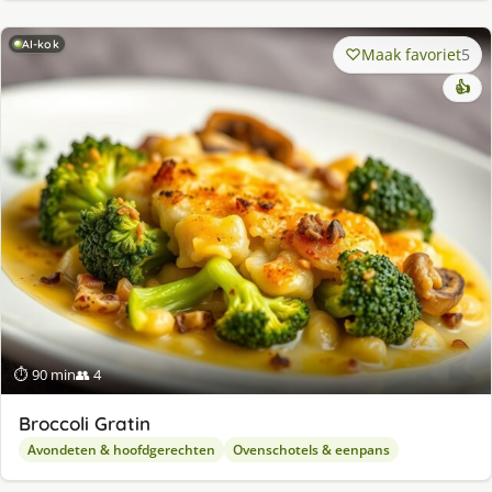
AI-kok
Maak favoriet
5
👍
⏱ 90 min
👥 4
Broccoli Gratin
Avondeten & hoofdgerechten
Ovenschotels & eenpans