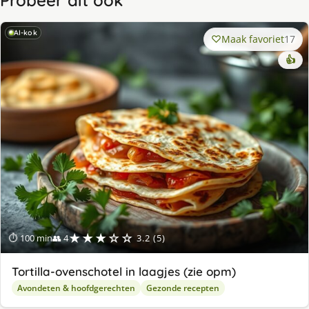
Probeer dit ook
AI-kok
Maak favoriet
17
👍
★★★☆☆
⏱ 100 min
👥 4
3.2 (5)
Tortilla-ovenschotel in laagjes (zie opm)
Avondeten & hoofdgerechten
Gezonde recepten