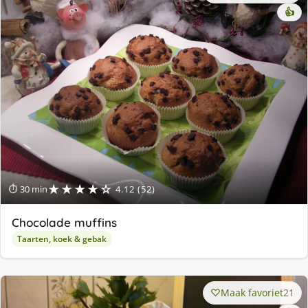
👍
★★★★☆
⏱ 30 min
4.12 (52)
Chocolade muffins
Taarten, koek & gebak
Maak favoriet
21