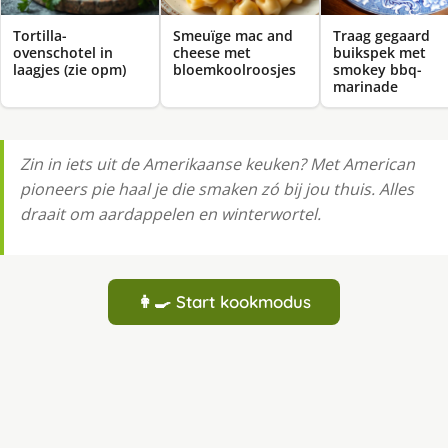
Tortilla-
Smeuïge mac and
Traag gegaard
ovenschotel in
cheese met
buikspek met
laagjes (zie opm)
bloemkoolroosjes
smokey bbq-
marinade
Zin in iets uit de Amerikaanse keuken? Met American
pioneers pie haal je die smaken zó bij jou thuis. Alles
draait om aardappelen en winterwortel.
👩‍🍳 Start kookmodus