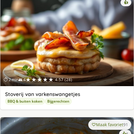
👍
★★★★★
⏱ 2 min
👥 4
4.57 (28)
Stoverij van varkenswangetjes
BBQ & buiten koken
Bijgerechten
Maak favoriet
91
ke
👍
1