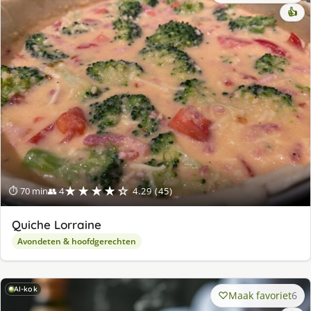
👍
★★★★☆
⏱ 70 min
👥 4
4.29 (45)
Quiche Lorraine
Avondeten & hoofdgerechten
AI-kok
Maak favoriet
6