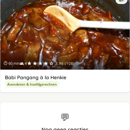
lek
ge
★★★★☆
⏱ 60 min
👥 4
3.96 (108)
Babi Pangang à la Henkie
Avondeten & hoofdgerechten
💬
Nog geen reacties