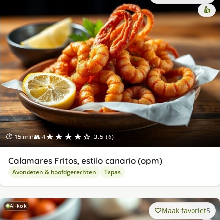
👍
★★★★☆
⏱ 15 min
👥 4
3.5 (6)
Calamares Fritos, estilo canario (opm)
Avondeten & hoofdgerechten
Tapas
AI-kok
Maak favoriet
5