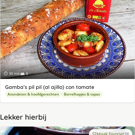
⏱ 30 min
👥 4
Gamba’s pil pil (al ajillo) con tomate
Avondeten & hoofdgerechten
Borrelhapjes & tapas
Lekker hierbij
Maak favoriet
38