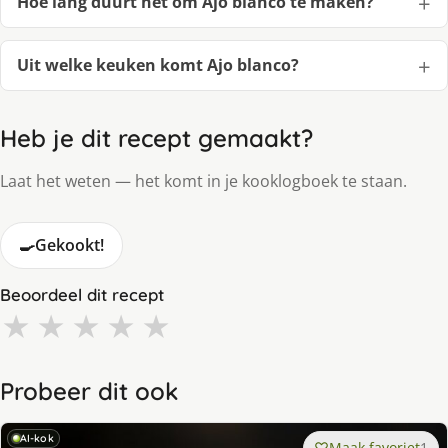
Hoe lang duurt het om Ajo blanco te maken?
Uit welke keuken komt Ajo blanco?
Heb je dit recept gemaakt?
Laat het weten — het komt in je kooklogboek te staan.
🍳
Gekookt!
Beoordeel dit recept
★
★
★
★
★
Probeer dit ook
AI-kok
Maak favoriet
1