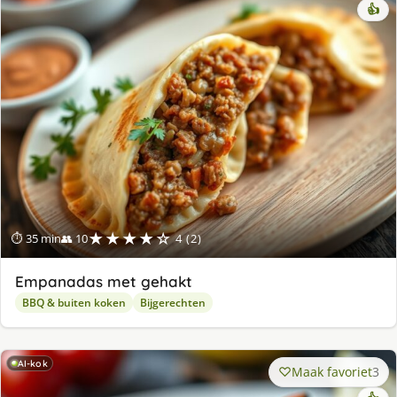
👍
★★★★☆
⏱ 35 min
👥 10
4 (2)
Empanadas met gehakt
BBQ & buiten koken
Bijgerechten
AI-kok
Maak favoriet
3