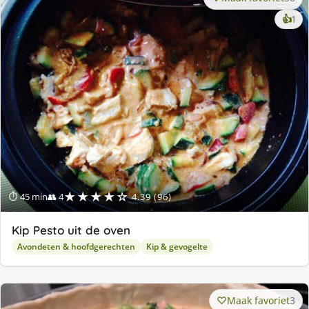
ke
👍
1
lek
ge
★★★★☆
⏱ 45 min
👥 4
4.39 (96)
Kip Pesto uit de oven
Avondeten & hoofdgerechten
Kip & gevogelte
Maak favoriet
3