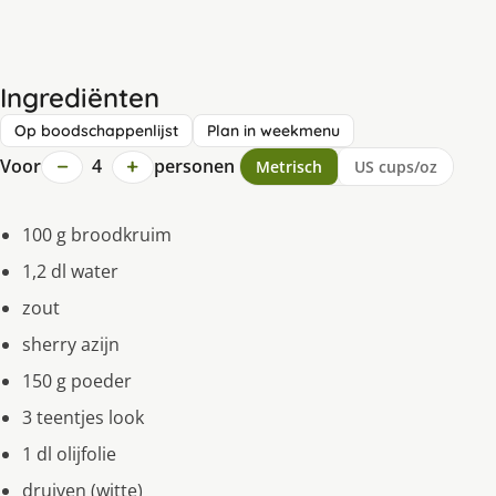
Ingrediënten
Op boodschappenlijst
Plan in weekmenu
−
+
Voor
4
personen
Metrisch
US cups/oz
100 g broodkruim
1,2 dl water
zout
sherry azijn
150 g poeder
3 teentjes look
1 dl olijfolie
druiven (witte)