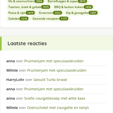
Vis & zeevruchten
Borrelhapjes & tapas
2094
2015
Taarten, koek & gebak
BBQ & buiten koken
1975
1434
Pasta & rijst
Groenten
Kip & gevogelte
1419
1312
1297
Salades
Gezonde recepten
1216
1177
Laatste reacties
anna
over
Pruimenjam met speculaaskruiden
Wilmie
over
Pruimenjam met speculaaskruiden
HarryLohr
over
Gevuld Turks brood
anna
over
Pruimenjam met speculaaskruiden
anna
over
Snelle courgettesoep met witte kaas
Wilmie
over
Ovenschotel met courgette en tonijn