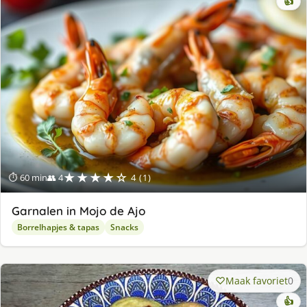
👍
★★★★☆
⏱ 60 min
👥 4
4 (1)
Garnalen in Mojo de Ajo
Borrelhapjes & tapas
Snacks
Maak favoriet
0
👍