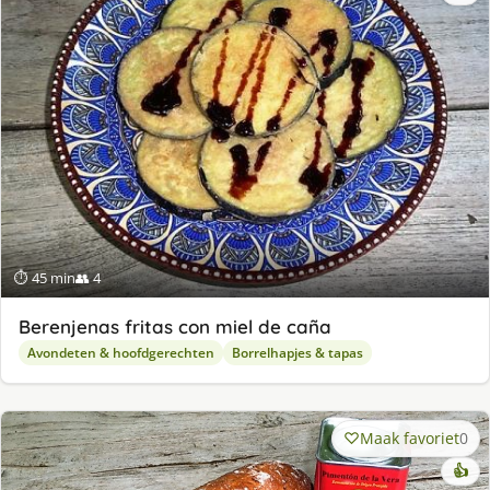
⏱ 45 min
👥 4
Berenjenas fritas con miel de caña
Avondeten & hoofdgerechten
Borrelhapjes & tapas
Maak favoriet
0
👍