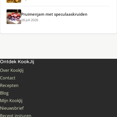
Pruimenjam met speculaaskruiden
28 juli 2026
Ontdek KookJij
Over KookJij
Contact
Recepten
Blog
Mijn KookJij
Nieuwsbrief
Recept insturen