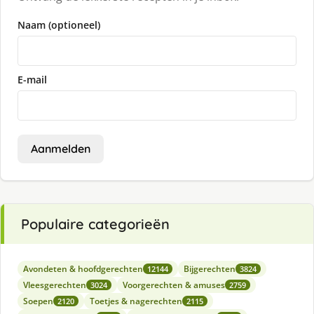
Naam (optioneel)
E-mail
Aanmelden
Populaire categorieën
Avondeten & hoofdgerechten
Bijgerechten
12144
3824
Vleesgerechten
Voorgerechten & amuses
3024
2759
Soepen
Toetjes & nagerechten
2120
2115