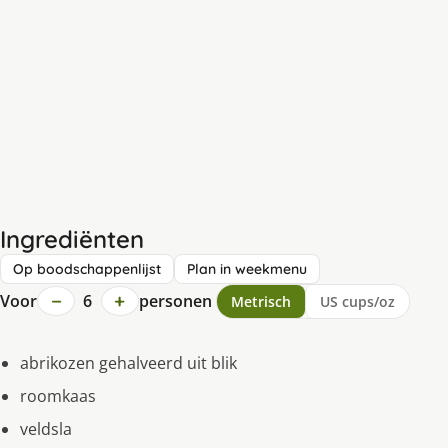
Ingrediënten
Op boodschappenlijst
Plan in weekmenu
−
+
Voor
6
personen
Metrisch
US cups/oz
abrikozen gehalveerd uit blik
roomkaas
veldsla