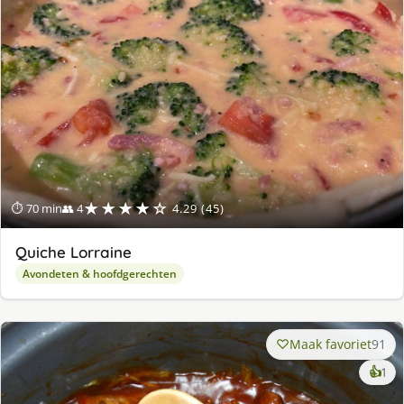
★★★★☆
⏱ 70 min
👥 4
4.29 (45)
Quiche Lorraine
Avondeten & hoofdgerechten
Maak favoriet
91
ke
👍
1
lek
ge