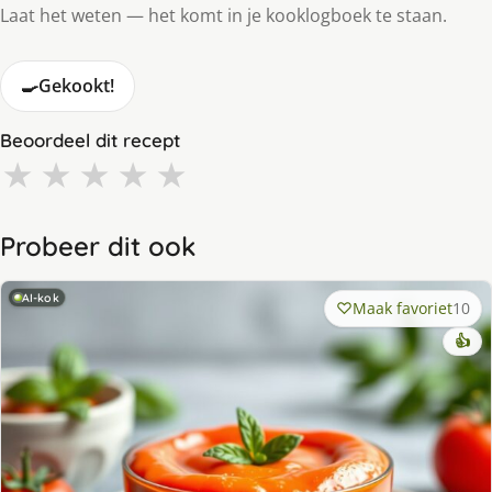
Laat het weten — het komt in je kooklogboek te staan.
🍳
Gekookt!
Beoordeel dit recept
★
★
★
★
★
Probeer dit ook
AI-kok
Maak favoriet
10
👍