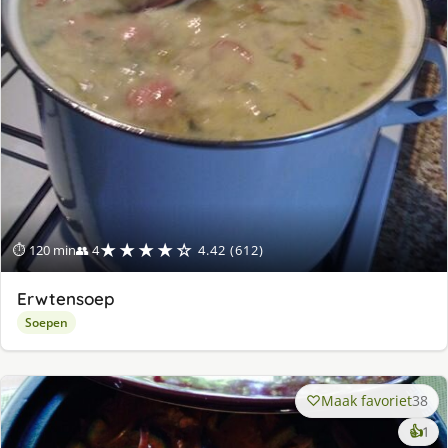
★★★★☆
⏱ 120 min
👥 4
4.42 (612)
Erwtensoep
Soepen
Maak favoriet
38
ke
👍
1
lek