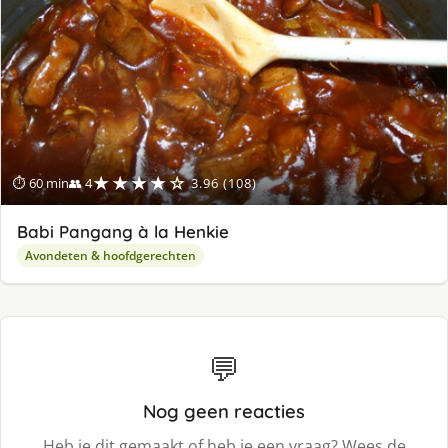
★★★★☆
⏱ 60 min
👥 4
3.96 (108)
Babi Pangang à la Henkie
Avondeten & hoofdgerechten
💬
Nog geen reacties
Heb je dit gemaakt of heb je een vraag? Wees de