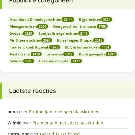
Populaire categorieën
Avondeten & hoofdgerechten
Bijgerechten
12144
3824
Vleesgerechten
Voorgerechten & amuses
3024
2759
Soepen
Toetjes & nagerechten
2120
2115
Vis & zeevruchten
Borrelhapjes & tapas
2095
2015
Taarten, koek & gebak
BBQ & buiten koken
1975
1434
Pasta & rijst
Groenten
Kip & gevogelte
1419
1312
1297
Salades
Gezonde recepten
1216
1177
Laatste reacties
anna
over
Pruimenjam met speculaaskruiden
Wilmie
over
Pruimenjam met speculaaskruiden
HarryLohr
over
Gevuld Turks brood