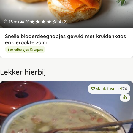
★★★★☆
⏱ 15 min
👥 20
4 (2)
Snelle bladerdeeghapjes gevuld met kruidenkaas
en gerookte zalm
Borrelhapjes & tapas
Lekker hierbij
Maak favoriet
74
👍