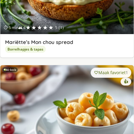
★★★★★
⏱ 5 min
👥 4
5 (1)
Mariëtte’s Mon chou spread
Borrelhapjes & tapas
AI-kok
Maak favoriet
1
👍