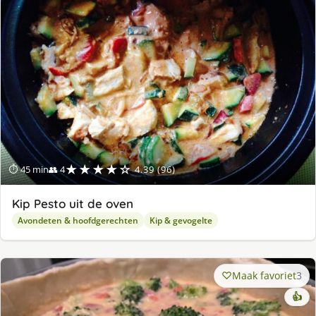
ge
★★★★☆
⏱ 45 min
👥 4
4.39 (96)
Kip Pesto uit de oven
Avondeten & hoofdgerechten
Kip & gevogelte
Maak favoriet
3
👍