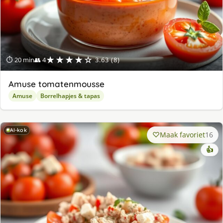
★★★★☆
⏱ 20 min
👥 4
3.63 (8)
Amuse tomatenmousse
Amuse
Borrelhapjes & tapas
AI-kok
Maak favoriet
16
👍