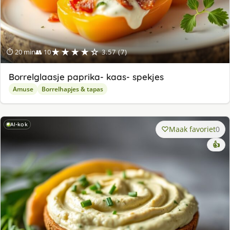
★★★★☆
⏱ 20 min
👥 10
3.57 (7)
Borrelglaasje paprika- kaas- spekjes
Amuse
Borrelhapjes & tapas
AI-kok
Maak favoriet
0
👍