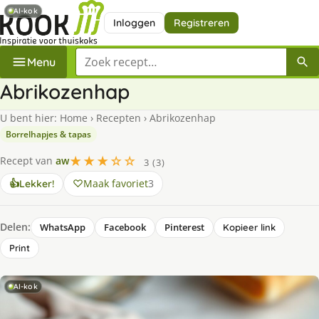
AI-kok
Inloggen
Registreren
Zoek een recept
Menu
Abrikozenhap
U bent hier:
Home
›
Recepten
›
Abrikozenhap
Borrelhapjes & tapas
★★★☆☆
Recept van
aw
3 (3)
Maak favoriet
3
👍
Lekker!
Delen:
WhatsApp
Facebook
Pinterest
Kopieer link
Print
AI-kok