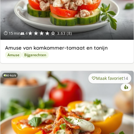
★★★★☆
⏱ 15 min
👥 4
3.63 (8)
Amuse van komkommer-tomaat en tonijn
Amuse
Bijgerechten
AI-kok
Maak favoriet
14
👍