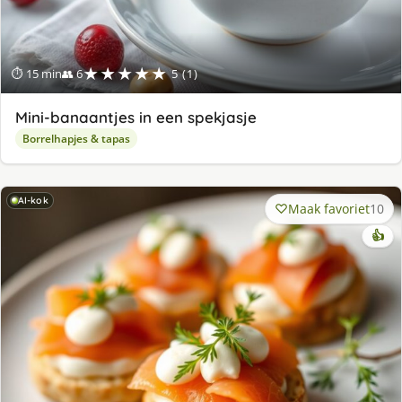
★★★★★
⏱ 15 min
👥 6
5 (1)
Mini-banaantjes in een spekjasje
Borrelhapjes & tapas
AI-kok
Maak favoriet
10
👍