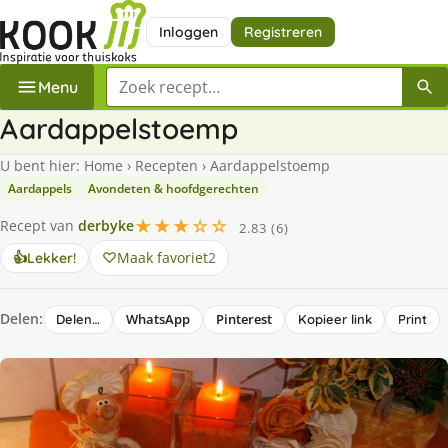
Inloggen
Registreren
Zoek een recept
Menu
Aardappelstoemp
U bent hier:
Home
›
Recepten
›
Aardappelstoemp
Aardappels
Avondeten & hoofdgerechten
★★★☆☆
Recept van
derbyke
2.83 (6)
Maak favoriet
2
👍
Lekker!
Delen:
WhatsApp
Pinterest
Delen…
Kopieer link
Print