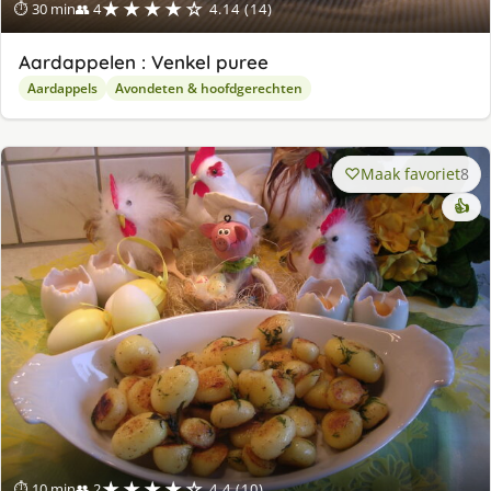
★★★★☆
⏱ 30 min
👥 4
4.14 (14)
Aardappelen : Venkel puree
Aardappels
Avondeten & hoofdgerechten
Maak favoriet
8
👍
★★★★☆
⏱ 10 min
👥 2
4.4 (10)