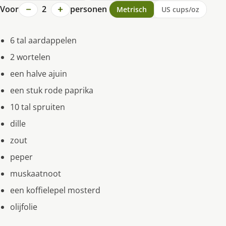
−
+
Voor
2
personen
Metrisch
US cups/oz
6 tal aardappelen
2 wortelen
een halve ajuin
een stuk rode paprika
10 tal spruiten
dille
zout
peper
muskaatnoot
een koffielepel mosterd
olijfolie