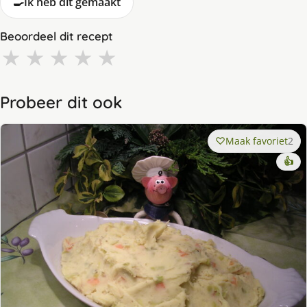
🍳
Ik heb dit gemaakt
Beoordeel dit recept
★
★
★
★
★
Probeer dit ook
Maak favoriet
2
👍