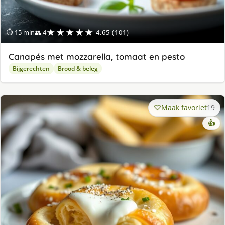
★★★★★
⏱ 15 min
👥 4
4.65 (101)
Canapés met mozzarella, tomaat en pesto
Bijgerechten
Brood & beleg
Maak favoriet
19
👍