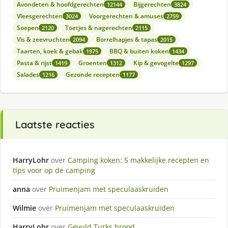
Avondeten & hoofdgerechten
Bijgerechten
12144
3824
Vleesgerechten
Voorgerechten & amuses
3024
2759
Soepen
Toetjes & nagerechten
2120
2115
Vis & zeevruchten
Borrelhapjes & tapas
2094
2015
Taarten, koek & gebak
BBQ & buiten koken
1975
1434
Pasta & rijst
Groenten
Kip & gevogelte
1419
1312
1297
Salades
Gezonde recepten
1216
1177
Laatste reacties
HarryLohr
over
Camping koken: 5 makkelijke recepten en
tips voor op de camping
anna
over
Pruimenjam met speculaaskruiden
Wilmie
over
Pruimenjam met speculaaskruiden
HarryLohr
over
Gevuld Turks brood