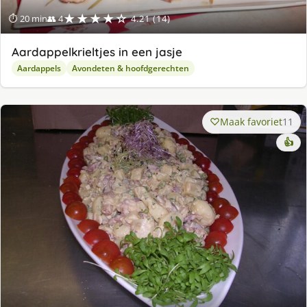
★★★★☆
⏱ 20 min
👥 4
4.21 (14)
Aardappelkrieltjes in een jasje
Aardappels
Avondeten & hoofdgerechten
Maak favoriet
11
👍