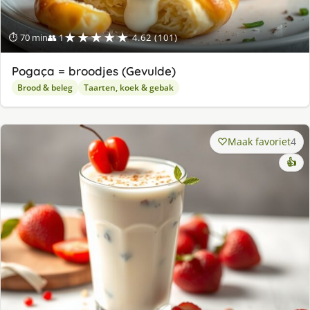
★★★★★
⏱ 70 min
👥 1
4.62 (101)
Pogaça = broodjes (Gevulde)
Brood & beleg
Taarten, koek & gebak
Maak favoriet
4
👍