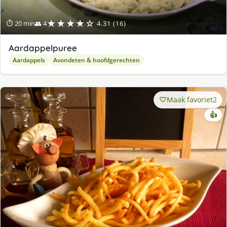
★★★★☆
⏱ 20 min
👥 4
4.31 (16)
Aardappelpuree
Aardappels
Avondeten & hoofdgerechten
Maak favoriet
2
👍