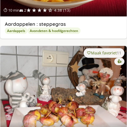
★★★★☆
⏱ 10 min
👥 2
4.38 (13)
Aardappelen : steppegras
Aardappels
Avondeten & hoofdgerechten
Maak favoriet
11
👍