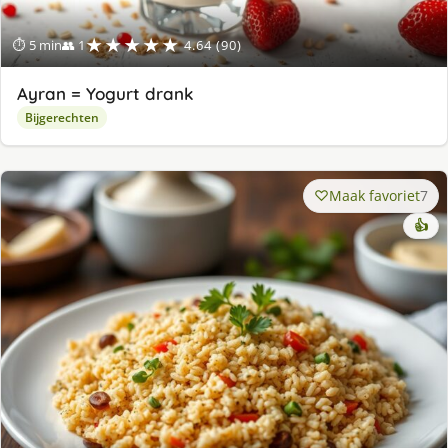
★★★★★
⏱ 5 min
👥 1
4.64 (90)
Ayran = Yogurt drank
Bijgerechten
Maak favoriet
7
👍