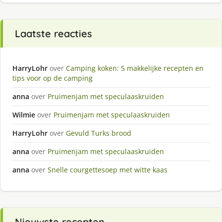
Laatste reacties
HarryLohr
over
Camping koken: 5 makkelijke recepten en
tips voor op de camping
anna
over
Pruimenjam met speculaaskruiden
Wilmie
over
Pruimenjam met speculaaskruiden
HarryLohr
over
Gevuld Turks brood
anna
over
Pruimenjam met speculaaskruiden
anna
over
Snelle courgettesoep met witte kaas
Nieuwste recepten