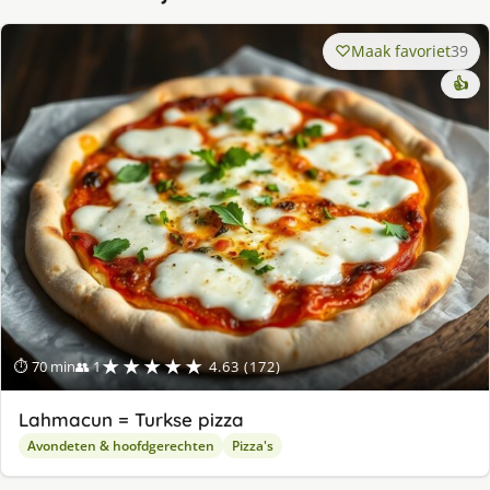
Maak favoriet
39
👍
★★★★★
⏱ 70 min
👥 1
4.63 (172)
Lahmacun = Turkse pizza
Avondeten & hoofdgerechten
Pizza's