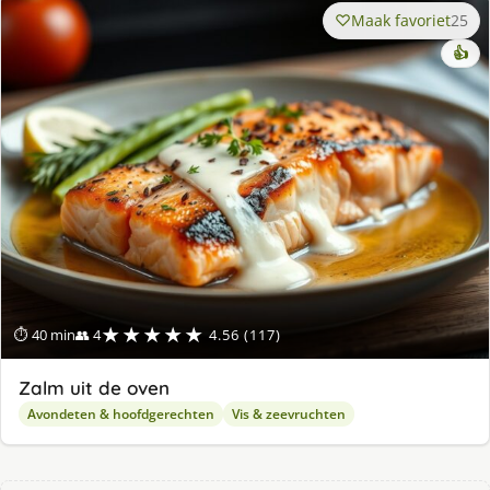
Maak favoriet
25
👍
★★★★★
⏱ 40 min
👥 4
4.56 (117)
Zalm uit de oven
Avondeten & hoofdgerechten
Vis & zeevruchten