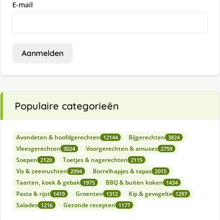
E-mail
Aanmelden
Populaire categorieën
Avondeten & hoofdgerechten
Bijgerechten
12144
3824
Vleesgerechten
Voorgerechten & amuses
3024
2759
Soepen
Toetjes & nagerechten
2120
2115
Vis & zeevruchten
Borrelhapjes & tapas
2094
2015
Taarten, koek & gebak
BBQ & buiten koken
1975
1434
Pasta & rijst
Groenten
Kip & gevogelte
1419
1312
1297
Salades
Gezonde recepten
1216
1177