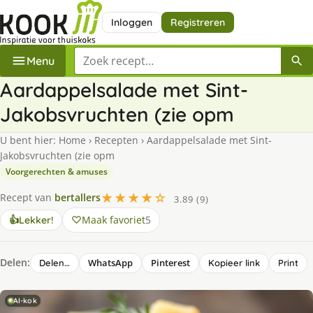
Inloggen
Registreren
Zoek een recept
Menu
Aardappelsalade met Sint-
Jakobsvruchten (zie opm
U bent hier:
Home
›
Recepten
›
Aardappelsalade met Sint-
Jakobsvruchten (zie opm
Voorgerechten & amuses
★★★★☆
Recept van
bertallers
3.89 (9)
Maak favoriet
5
👍
Lekker!
Delen:
WhatsApp
Pinterest
Delen…
Kopieer link
Print
AI-kok