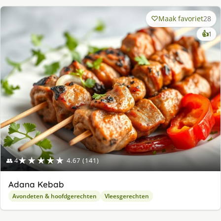
Maak favoriet
28
ke
👍
1
lek
ge
★★★★★
👥 4
4.67 (141)
Adana Kebab
Avondeten & hoofdgerechten
Vleesgerechten