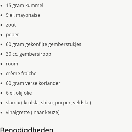
15 gram kummel
9 el. mayonaise
zout
peper
60 gram gekonfijte gemberstukjes
30 cc. gembersiroop
room
crème fraîche
60 gram verse koriander
6 el. olijfolie
slamix ( krulsla, shiso, purper, veldsla,)
vinaigrette ( naar keuze)
Benodigdheden