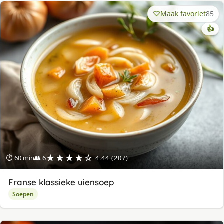
Maak favoriet
85
👍
★★★★☆
⏱ 60 min
👥 6
4.44 (207)
Franse klassieke uiensoep
Soepen