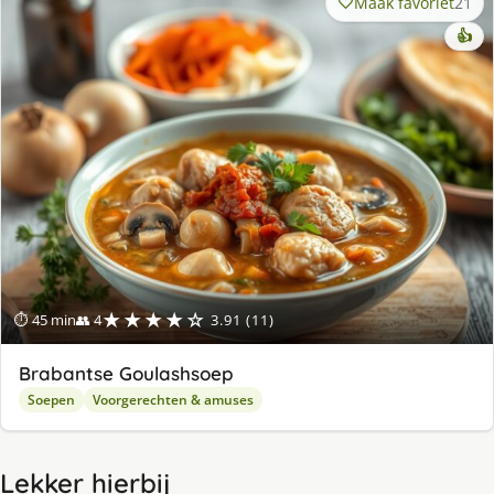
Maak favoriet
21
👍
★★★★☆
⏱ 45 min
👥 4
3.91 (11)
Brabantse Goulashsoep
Soepen
Voorgerechten & amuses
Lekker hierbij