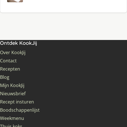
Ontdek KookJij
Over KookJij
Contact
Recepten
Blog
Mijn KookJij
Nieuwsbrief
Recept insturen
Boodschappenlijst
Weekmenu
Thuis koks