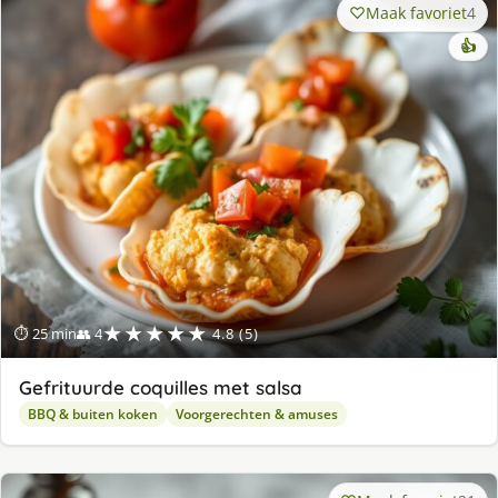
Maak favoriet
4
👍
★★★★★
⏱ 25 min
👥 4
4.8 (5)
Gefrituurde coquilles met salsa
BBQ & buiten koken
Voorgerechten & amuses