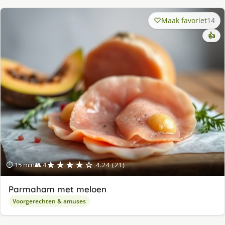
Maak favoriet
14
👍
★★★★☆
⏱ 15 min
👥 4
4.24 (21)
Parmaham met meloen
Voorgerechten & amuses