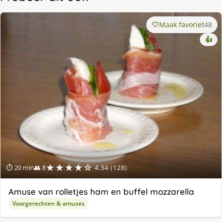
Maak favoriet
48
👍
★★★★☆
⏱ 20 min
👥 8
4.34 (128)
Amuse van rolletjes ham en buffel mozzarella
Voorgerechten & amuses