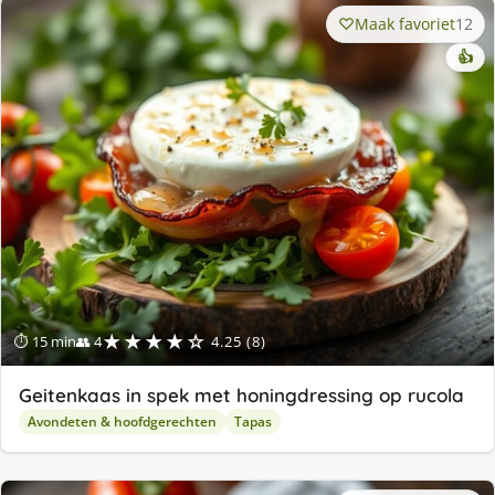
Maak favoriet
12
👍
★★★★☆
⏱ 15 min
👥 4
4.25 (8)
Geitenkaas in spek met honingdressing op rucola
Avondeten & hoofdgerechten
Tapas