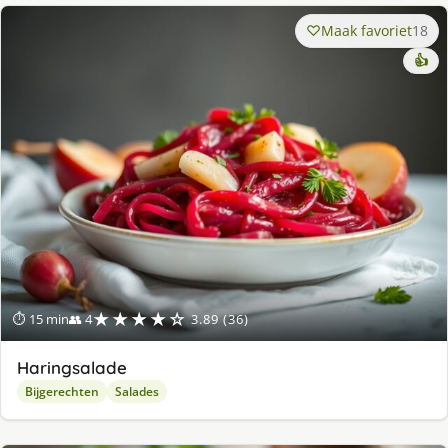
Maak favoriet
18
👍
★★★★☆
⏱ 15 min
👥 4
3.89 (36)
Haringsalade
Bijgerechten
Salades