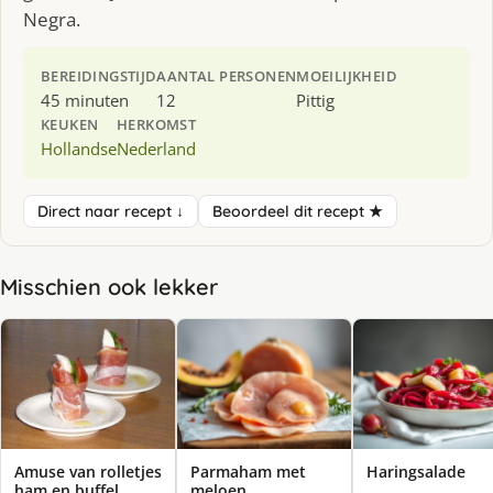
Negra.
BEREIDINGSTIJD
AANTAL PERSONEN
MOEILIJKHEID
45 minuten
12
Pittig
KEUKEN
HERKOMST
Hollandse
Nederland
Direct naar recept ↓
Beoordeel dit recept ★
Misschien ook lekker
Amuse van rolletjes
Parmaham met
Haringsalade
ham en buffel
meloen