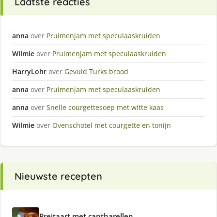
Laatste reacties
anna
over
Pruimenjam met speculaaskruiden
Wilmie
over
Pruimenjam met speculaaskruiden
HarryLohr
over
Gevuld Turks brood
anna
over
Pruimenjam met speculaaskruiden
anna
over
Snelle courgettesoep met witte kaas
Wilmie
over
Ovenschotel met courgette en tonijn
Nieuwste recepten
Preitaart met cantharellen