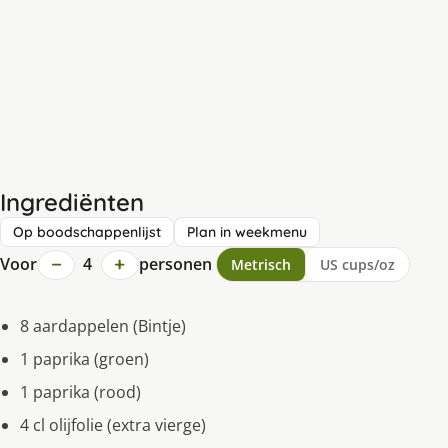
Ingrediënten
Op boodschappenlijst
Plan in weekmenu
−
+
Voor
4
personen
Metrisch
US cups/oz
8 aardappelen (Bintje)
1 paprika (groen)
1 paprika (rood)
4 cl olijfolie (extra vierge)