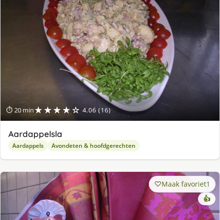
★★★★☆
⏱ 20 min
4.06 (16)
Aardappelsla
Aardappels
Avondeten & hoofdgerechten
Maak favoriet
1
👍