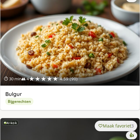
★★★★★
⏱ 30 min
👥 4
4.59 (90)
Bulgur
Bijgerechten
AI-kok
Maak favoriet
3
👍