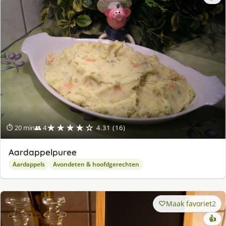
★★★★☆
⏱ 20 min
👥 4
4.31 (16)
Aardappelpuree
Aardappels
Avondeten & hoofdgerechten
Maak favoriet
2
👍