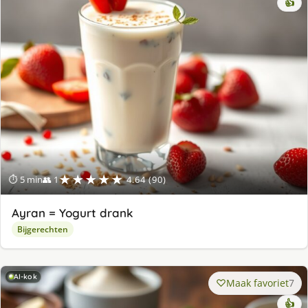
👍
★★★★★
⏱ 5 min
👥 1
4.64 (90)
Ayran = Yogurt drank
Bijgerechten
AI-kok
Maak favoriet
7
👍