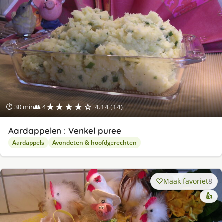
★★★★☆
⏱ 30 min
👥 4
4.14 (14)
Aardappelen : Venkel puree
Aardappels
Avondeten & hoofdgerechten
Maak favoriet
8
👍