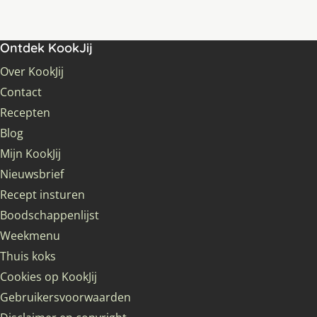
Ontdek KookJij
Over KookJij
Contact
Recepten
Blog
Mijn KookJij
Nieuwsbrief
Recept insturen
Boodschappenlijst
Weekmenu
Thuis koks
Cookies op KookJij
Gebruikersvoorwaarden