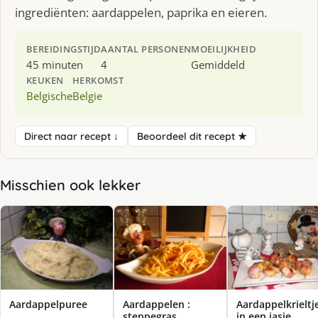
ingrediënten: aardappelen, paprika en eieren.
BEREIDINGSTIJD
AANTAL PERSONEN
MOEILIJKHEID
45 minuten
4
Gemiddeld
KEUKEN
HERKOMST
Belgische
Belgie
Direct naar recept ↓
Beoordeel dit recept ★
Misschien ook lekker
Aardappelpuree
Aardappelen :
Aardappelkrieltj
steppegras
in een jasje