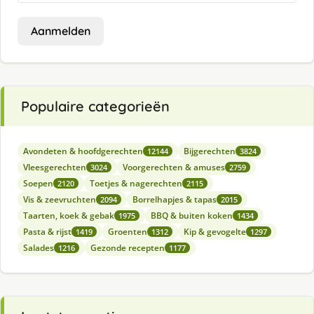
Aanmelden
Populaire categorieën
Avondeten & hoofdgerechten
Bijgerechten
12144
3824
Vleesgerechten
Voorgerechten & amuses
3024
2759
Soepen
Toetjes & nagerechten
2120
2115
Vis & zeevruchten
Borrelhapjes & tapas
2094
2015
Taarten, koek & gebak
BBQ & buiten koken
1975
1434
Pasta & rijst
Groenten
Kip & gevogelte
1419
1312
1297
Salades
Gezonde recepten
1216
1177