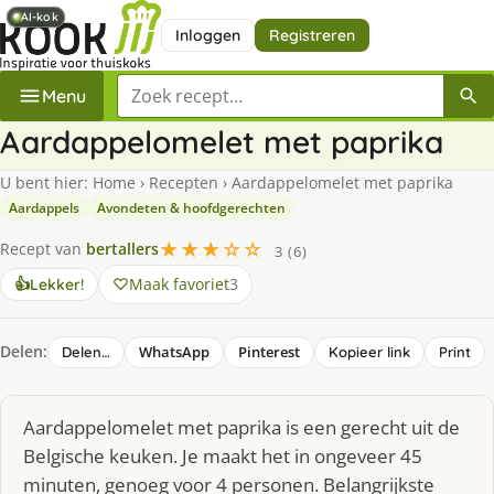
AI-kok
AI-kok
Inloggen
Registreren
Zoek een recept
Menu
Aardappelomelet met paprika
U bent hier:
Home
›
Recepten
›
Aardappelomelet met paprika
Aardappels
Avondeten & hoofdgerechten
★★★☆☆
Recept van
bertallers
3 (6)
Maak favoriet
3
👍
Lekker!
Delen:
WhatsApp
Pinterest
Delen…
Kopieer link
Print
Aardappelomelet met paprika is een gerecht uit de
Belgische keuken. Je maakt het in ongeveer 45
minuten, genoeg voor 4 personen. Belangrijkste