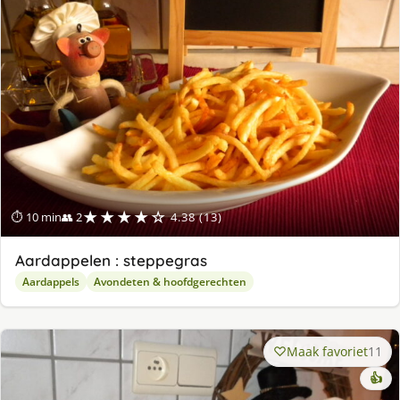
★★★★☆
⏱ 10 min
👥 2
4.38 (13)
Aardappelen : steppegras
Aardappels
Avondeten & hoofdgerechten
Maak favoriet
11
👍