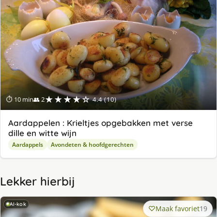
★★★★☆
⏱ 10 min
👥 2
4.4 (10)
Aardappelen : Krieltjes opgebakken met verse
dille en witte wijn
Aardappels
Avondeten & hoofdgerechten
Lekker hierbij
AI-kok
Maak favoriet
19