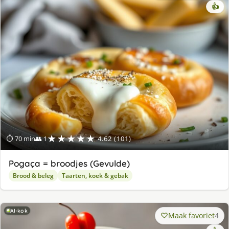
👍
★★★★★
⏱ 70 min
👥 1
4.62 (101)
Pogaça = broodjes (Gevulde)
Brood & beleg
Taarten, koek & gebak
AI-kok
Maak favoriet
4