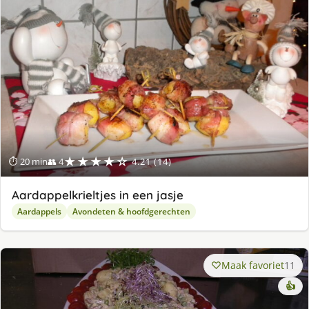
★★★★☆
⏱ 20 min
👥 4
4.21 (14)
Aardappelkrieltjes in een jasje
Aardappels
Avondeten & hoofdgerechten
Maak favoriet
11
👍