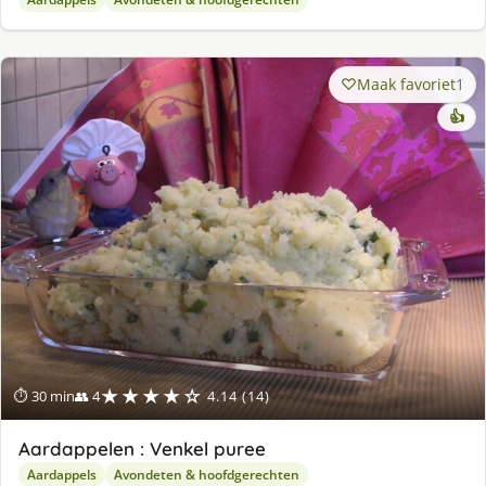
Maak favoriet
1
👍
★★★★☆
⏱ 30 min
👥 4
4.14 (14)
Aardappelen : Venkel puree
Aardappels
Avondeten & hoofdgerechten