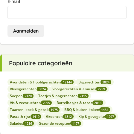
E-mail
Aanmelden
Populaire categorieën
Avondeten & hoofdgerechten
Bijgerechten
12144
3824
Vleesgerechten
Voorgerechten & amuses
3024
2759
Soepen
Toetjes & nagerechten
2120
2115
Vis & zeevruchten
Borrelhapjes & tapas
2095
2015
Taarten, koek & gebak
BBQ & buiten koken
1975
1434
Pasta & rijst
Groenten
Kip & gevogelte
1419
1312
1297
Salades
Gezonde recepten
1216
1177