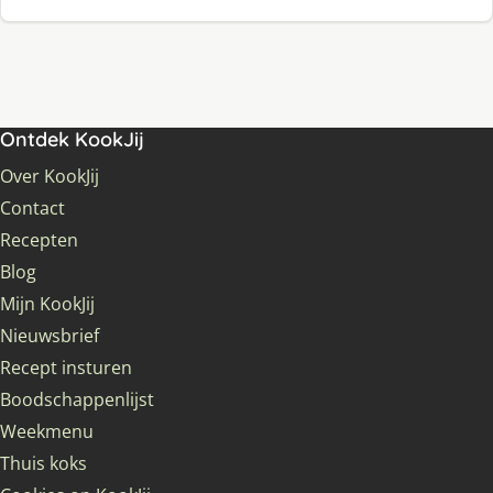
Ontdek KookJij
Over KookJij
Contact
Recepten
Blog
Mijn KookJij
Nieuwsbrief
Recept insturen
Boodschappenlijst
Weekmenu
Thuis koks