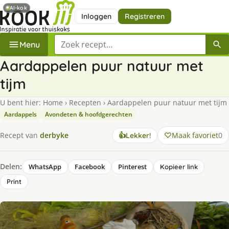
AI-kok
Inloggen
Registreren
Zoek een recept
Menu
Aardappelen puur natuur met
tijm
U bent hier:
Home
›
Recepten
›
Aardappelen puur natuur met tijm
Aardappels
Avondeten & hoofdgerechten
Maak favoriet
0
Recept van
derbyke
👍
Lekker!
Delen:
WhatsApp
Facebook
Pinterest
Kopieer link
Print