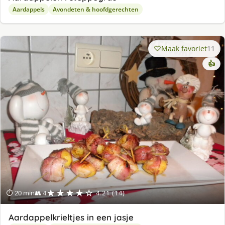
Aardappels
Avondeten & hoofdgerechten
Maak favoriet
11
👍
★★★★☆
⏱ 20 min
👥 4
4.21 (14)
Aardappelkrieltjes in een jasje