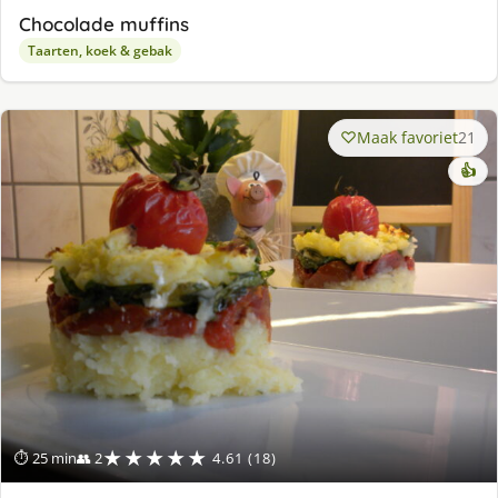
Chocolade muffins
Taarten, koek & gebak
Maak favoriet
21
👍
★★★★★
⏱ 25 min
👥 2
4.61 (18)