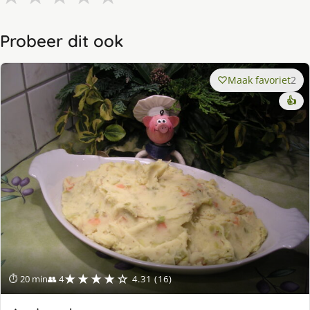
Probeer dit ook
Maak favoriet
2
👍
★★★★☆
⏱ 20 min
👥 4
4.31 (16)