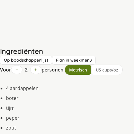
Ingrediënten
Op boodschappenlijst
Plan in weekmenu
−
+
Voor
2
personen
Metrisch
US cups/oz
4 aardappelen
boter
tijm
peper
zout