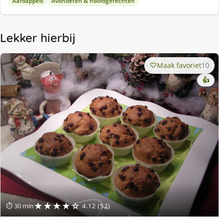
Aardappels
Avondeten & hoofdgerechten
Lekker hierbij
Maak favoriet
10
👍
★★★★☆
⏱ 30 min
4.12 (52)