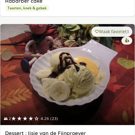
Rabarber cake
Taarten, koek & gebak
Maak favoriet
3
👍
★★★★☆
👥 2
4.26 (23)
Dessert : Ijsje van de Fijnproever