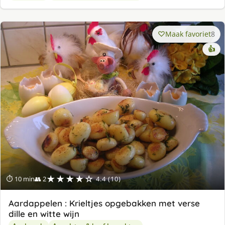
Maak favoriet
8
👍
★★★★☆
⏱ 10 min
👥 2
4.4 (10)
Aardappelen : Krieltjes opgebakken met verse
dille en witte wijn