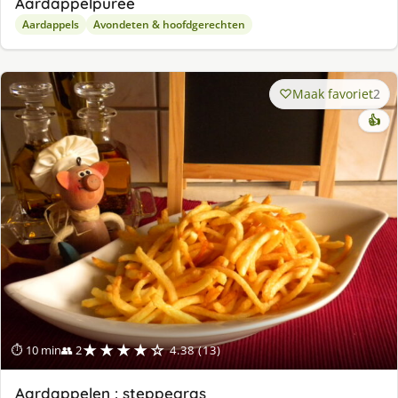
Aardappelpuree
Aardappels
Avondeten & hoofdgerechten
Maak favoriet
2
👍
★★★★☆
⏱ 10 min
👥 2
4.38 (13)
Aardappelen : steppegras