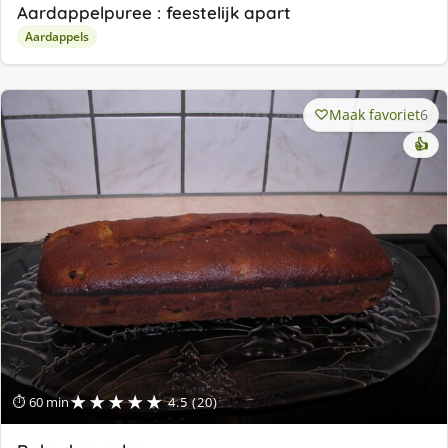
Aardappelpuree : feestelijk apart
Aardappels
Maak favoriet
6
👍
★★★★★
⏱ 60 min
4.5 (20)