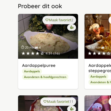
Probeer dit ook
Maak favoriet
2
👍
⏱ 20 min
👥 4
⏱ 10 min
👥 2
★★★★☆
★★★★☆
4.31 (16)
Aardappelpuree
Aardappele
steppegra
Aardappels
Aardappels
Avondeten & hoofdgerechten
Avondeten & 
Maak favoriet
11
👍