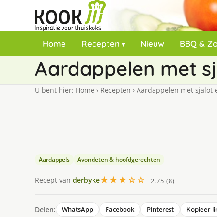
Home
Recepten
Nieuw
BBQ & Z
Aardappelen met sja
U bent hier:
Home
›
Recepten
›
Aardappelen met sjalot e
Aardappels
Avondeten & hoofdgerechten
★★★☆☆
Recept van
derbyke
2.75 (8)
Delen:
WhatsApp
Facebook
Pinterest
Kopieer li