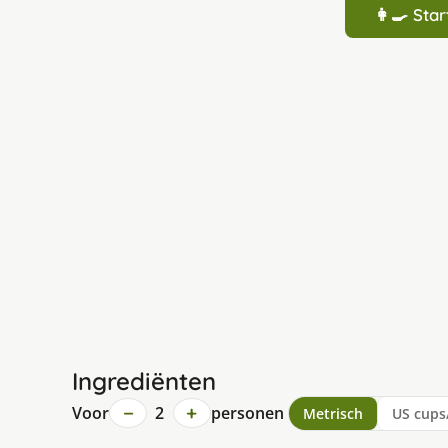
👩‍🍳 St
Ingrediënten
−
+
Voor
2
personen
Metrisch
US cups