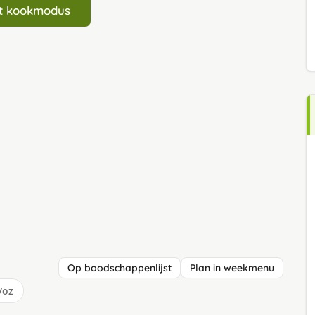
art kookmodus
Op boodschappenlijst
Plan in weekmenu
/oz