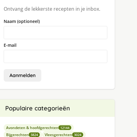
Ontvang de lekkerste recepten in je inbox.
Naam (optioneel)
E-mail
Aanmelden
Populaire categorieën
Avondeten & hoofdgerechten
12144
Bijgerechten
Vleesgerechten
3824
3024