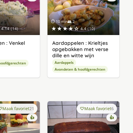
⏱ 10 min
👥 2
★★★★☆
4.14 (14)
4.4 (10)
n : Venkel
Aardappelen : Krieltjes
opgebakken met verse
dille en witte wijn
Aardappels
hoofdgerechten
Avondeten & hoofdgerechten
Maak favoriet
21
Maak favoriet
6
👍
👍