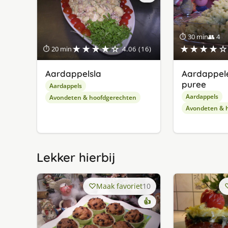
⏱ 30 min
👥 4
★★★★☆
★★★★☆
⏱ 20 min
4.06 (16)
Aardappelsla
Aardappele
puree
Aardappels
Aardappels
Avondeten & hoofdgerechten
Avondeten & 
Lekker hierbij
Maak favoriet
10
👍