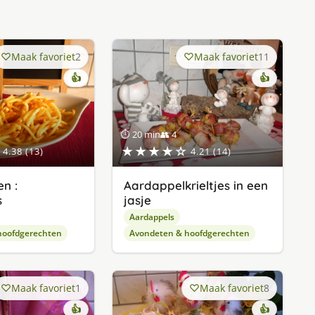
Maak favoriet
2
Maak favoriet
11
👍
👍
⏱ 20 min
👥 4
★★★★☆
4.38 (13)
4.21 (14)
n :
Aardappelkrieltjes in een
s
jasje
Aardappels
hoofdgerechten
Avondeten & hoofdgerechten
Maak favoriet
1
Maak favoriet
8
👍
👍