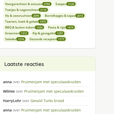
Voorgerechten & amuses
Soepen
2759
2120
Toetjes & nagerechten
2115
Vis & zeevruchten
Borrelhapjes & tapas
2095
2015
Taarten, koek & gebak
1975
BBQ & buiten koken
Pasta & rijst
1434
1419
Groenten
Kip & gevogelte
1312
1297
Salades
Gezonde recepten
1216
1177
Laatste reacties
anna
over
Pruimenjam met speculaaskruiden
Wilmie
over
Pruimenjam met speculaaskruiden
HarryLohr
over
Gevuld Turks brood
anna
over
Pruimenjam met speculaaskruiden