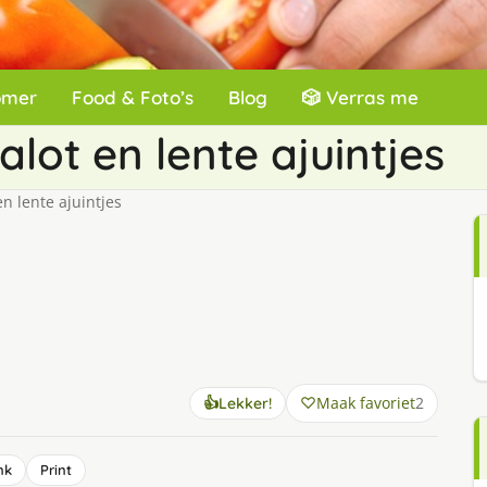
omer
Food & Foto’s
Blog
🎲 Verras me
lot en lente ajuintjes
n lente ajuintjes
Maak favoriet
2
👍
Lekker!
nk
Print