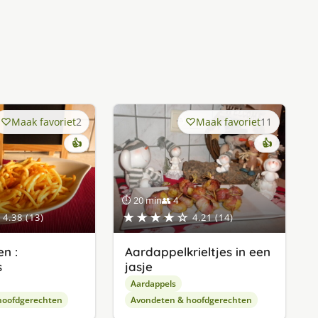
Maak favoriet
2
Maak favoriet
11
👍
👍
⏱ 20 min
👥 4
★★★★☆
4.38 (13)
4.21 (14)
n :
Aardappelkrieltjes in een
s
jasje
Aardappels
hoofdgerechten
Avondeten & hoofdgerechten