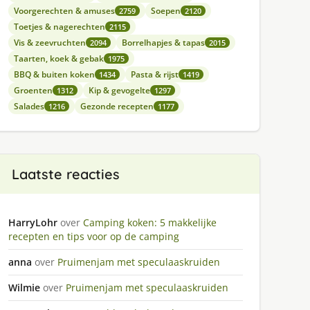
Voorgerechten & amuses
Soepen
2759
2120
Toetjes & nagerechten
2115
Vis & zeevruchten
Borrelhapjes & tapas
2094
2015
Taarten, koek & gebak
1975
BBQ & buiten koken
Pasta & rijst
1434
1419
Groenten
Kip & gevogelte
1312
1297
Salades
Gezonde recepten
1216
1177
Laatste reacties
HarryLohr
over
Camping koken: 5 makkelijke
recepten en tips voor op de camping
anna
over
Pruimenjam met speculaaskruiden
Wilmie
over
Pruimenjam met speculaaskruiden