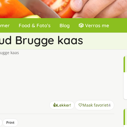
omer
Food & Foto’s
Blog
🎲 Verras me
ud Brugge kaas
ugge kaas
Maak favoriet
4
👍
Lekker!
Print