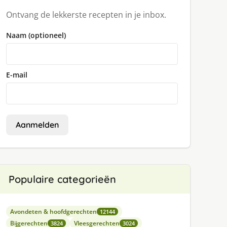
Ontvang de lekkerste recepten in je inbox.
Naam (optioneel)
E-mail
Aanmelden
Populaire categorieën
Avondeten & hoofdgerechten
12144
Bijgerechten
Vleesgerechten
3824
3024