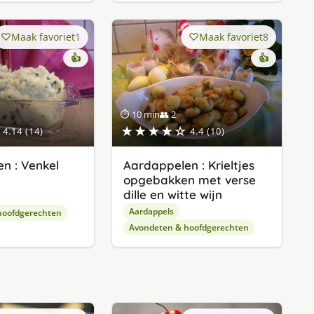
Maak favoriet
1
Maak favoriet
8
👍
👍
⏱ 10 min
👥 2
★★★★☆
4.14 (14)
4.4 (10)
n : Venkel
Aardappelen : Krieltjes
opgebakken met verse
dille en witte wijn
Aardappels
hoofdgerechten
Avondeten & hoofdgerechten