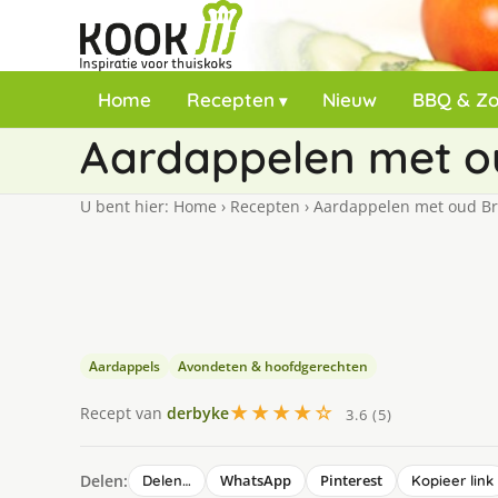
Home
Recepten
Nieuw
BBQ & Z
Aardappelen met o
U bent hier:
Home
›
Recepten
›
Aardappelen met oud Br
Aardappels
Avondeten & hoofdgerechten
★★★★☆
Recept van
derbyke
3.6 (5)
Delen:
WhatsApp
Pinterest
Delen…
Kopieer link