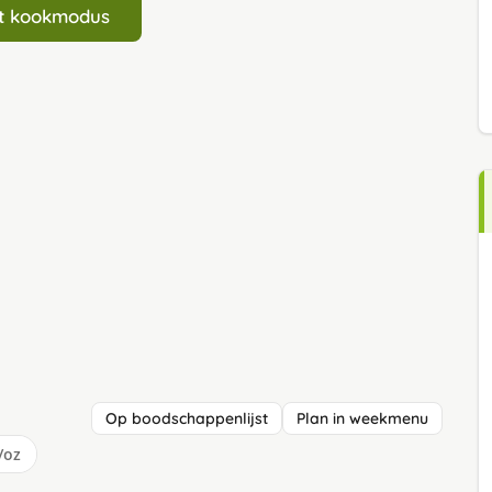
art kookmodus
Op boodschappenlijst
Plan in weekmenu
/oz