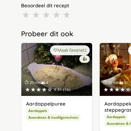
Beoordeel dit recept
★
★
★
★
★
Probeer dit ook
Maak favoriet
2
👍
⏱ 20 min
👥 4
⏱ 10 min
👥 2
★★★★☆
★★★★☆
4.31 (16)
Aardappelpuree
Aardappele
steppegra
Aardappels
Aardappels
Avondeten & hoofdgerechten
Avondeten & 