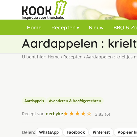
Home
Recepten
Nieuw
BBQ & Z
Aardappelen : kriel
U bent hier:
Home
›
Recepten
›
Aardappelen : krieltjes
Aardappels
Avondeten & hoofdgerechten
★★★★☆
Recept van
derbyke
3.83 (6)
Delen:
WhatsApp
Facebook
Pinterest
Kopieer li