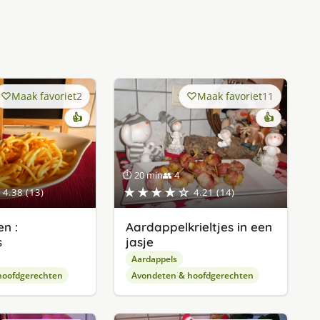
Maak favoriet
2
Maak favoriet
11
👍
👍
⏱ 20 min
👥 4
★★★★☆
4.38 (13)
4.21 (14)
n :
Aardappelkrieltjes in een
s
jasje
Aardappels
hoofdgerechten
Avondeten & hoofdgerechten