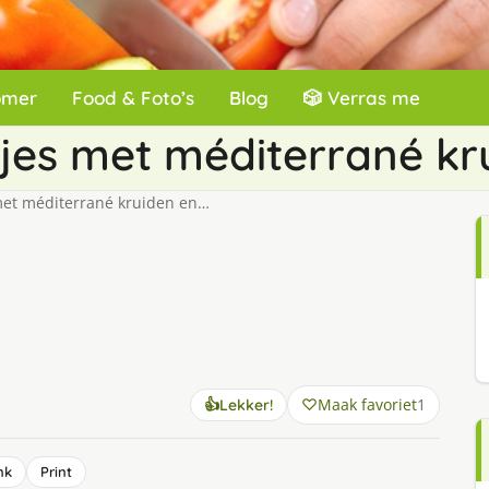
omer
Food & Foto’s
Blog
🎲 Verras me
tjes met méditerrané kr
 met méditerrané kruiden en…
Maak favoriet
1
👍
Lekker!
nk
Print