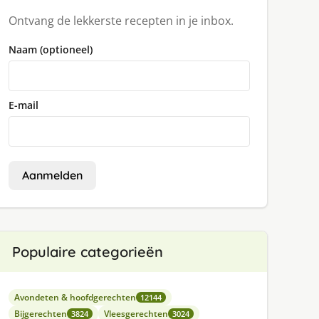
Ontvang de lekkerste recepten in je inbox.
Naam (optioneel)
E-mail
Aanmelden
Populaire categorieën
Avondeten & hoofdgerechten
12144
Bijgerechten
Vleesgerechten
3824
3024