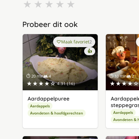
★
★
★
★
★
Probeer dit ook
Maak favoriet
2
👍
⏱ 20 min
👥 4
⏱ 10 min
👥 2
★★★★☆
★★★★☆
4.31 (16)
Aardappelpuree
Aardappele
steppegra
Aardappels
Aardappels
Avondeten & hoofdgerechten
Avondeten & 