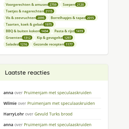
Voorgerechten & amuses
Soepen
2759
2120
Toetjes & nagerechten
2115
Vis & zeevruchten
Borrelhapjes & tapas
2095
2015
Taarten, koek & gebak
1975
BBQ & buiten koken
Pasta & rijst
1434
1419
Groenten
Kip & gevogelte
1312
1297
Salades
Gezonde recepten
1216
1177
Laatste reacties
anna
over
Pruimenjam met speculaaskruiden
Wilmie
over
Pruimenjam met speculaaskruiden
HarryLohr
over
Gevuld Turks brood
anna
over
Pruimenjam met speculaaskruiden