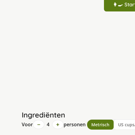
👩‍🍳 St
Ingrediënten
−
+
Voor
4
personen
Metrisch
US cups