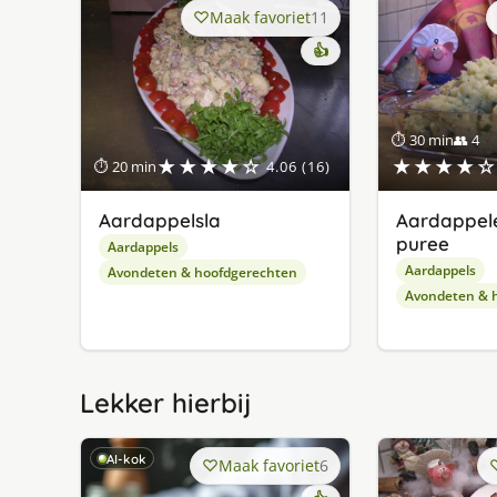
Maak favoriet
11
👍
⏱ 30 min
👥 4
★★★★☆
★★★★☆
⏱ 20 min
4.06 (16)
Aardappelsla
Aardappele
puree
Aardappels
Aardappels
Avondeten & hoofdgerechten
Avondeten & 
Lekker hierbij
AI-kok
Maak favoriet
6