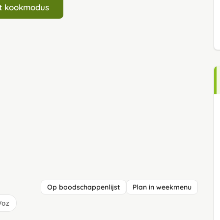
art kookmodus
Op boodschappenlijst
Plan in weekmenu
/oz