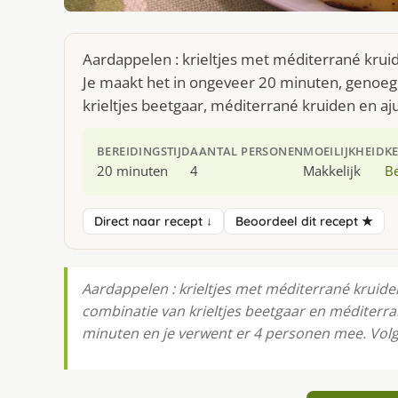
Aardappelen : krieltjes met méditerrané krui
Je maakt het in ongeveer 20 minuten, genoeg 
krieltjes beetgaar, méditerrané kruiden en aj
BEREIDINGSTIJD
AANTAL PERSONEN
MOEILIJKHEID
K
20 minuten
4
Makkelijk
Be
Direct naar recept ↓
Beoordeel dit recept ★
Aardappelen : krieltjes met méditerrané krui
combinatie van krieltjes beetgaar en méditerra
minuten en je verwent er 4 personen mee. Volg 