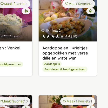
Maak favoriet
1
Maak favoriet
8
👍
👍
⏱ 10 min
👥 2
★★★★☆
4.14 (14)
4.4 (10)
n : Venkel
Aardappelen : Krieltjes
opgebakken met verse
dille en witte wijn
Aardappels
hoofdgerechten
Avondeten & hoofdgerechten
Maak favoriet
10
Maak favoriet
21