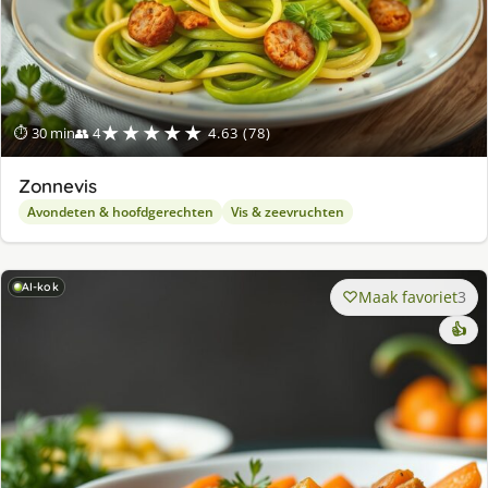
★★★★★
⏱ 30 min
👥 4
4.63 (78)
Zonnevis
Avondeten & hoofdgerechten
Vis & zeevruchten
AI-kok
Maak favoriet
3
👍