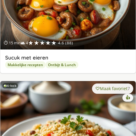
★★★★★
⏱ 15 min
👥 4
4.6 (88)
Sucuk met eieren
Makkelijke recepten
Ontbijt & Lunch
AI-kok
Maak favoriet
7
👍