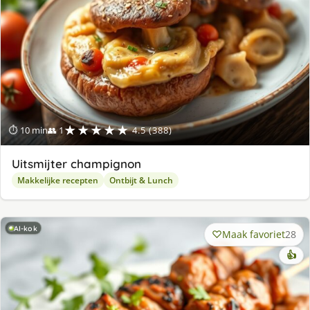
★★★★★
⏱ 10 min
👥 1
4.5 (388)
Uitsmijter champignon
Makkelijke recepten
Ontbijt & Lunch
AI-kok
Maak favoriet
28
👍