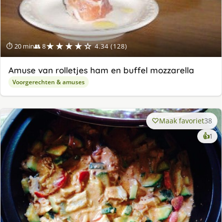
★★★★☆
⏱ 20 min
👥 8
4.34 (128)
Amuse van rolletjes ham en buffel mozzarella
Voorgerechten & amuses
Maak favoriet
38
ke
👍
1
lek
ge