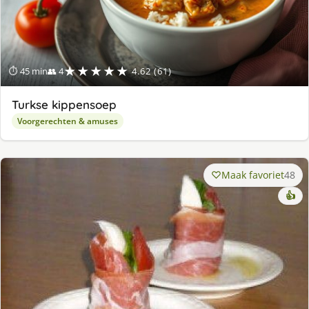
★★★★★
⏱ 45 min
👥 4
4.62 (61)
Turkse kippensoep
Voorgerechten & amuses
Maak favoriet
48
👍