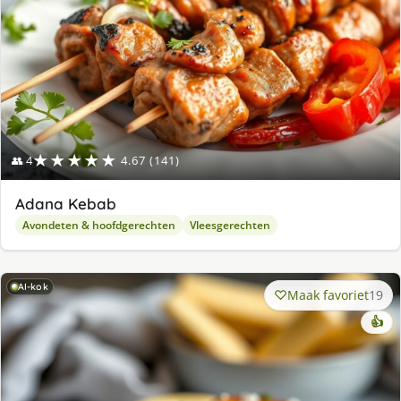
★★★★★
👥 4
4.67 (141)
Adana Kebab
Avondeten & hoofdgerechten
Vleesgerechten
AI-kok
Maak favoriet
19
👍