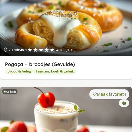
★★★★★
⏱ 70 min
👥 1
4.62 (101)
Pogaça = broodjes (Gevulde)
Brood & beleg
Taarten, koek & gebak
AI-kok
Maak favoriet
4
👍