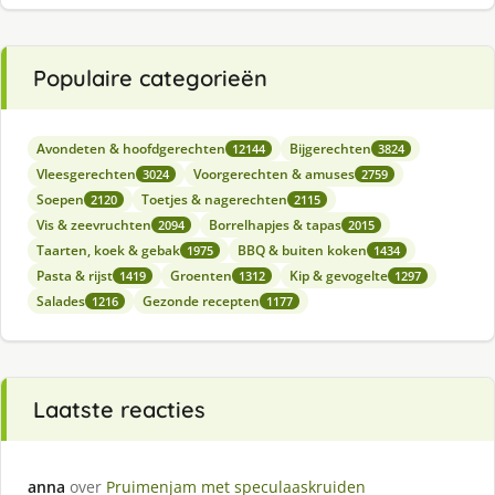
Populaire categorieën
Avondeten & hoofdgerechten
Bijgerechten
12144
3824
Vleesgerechten
Voorgerechten & amuses
3024
2759
Soepen
Toetjes & nagerechten
2120
2115
Vis & zeevruchten
Borrelhapjes & tapas
2094
2015
Taarten, koek & gebak
BBQ & buiten koken
1975
1434
Pasta & rijst
Groenten
Kip & gevogelte
1419
1312
1297
Salades
Gezonde recepten
1216
1177
Laatste reacties
anna
over
Pruimenjam met speculaaskruiden