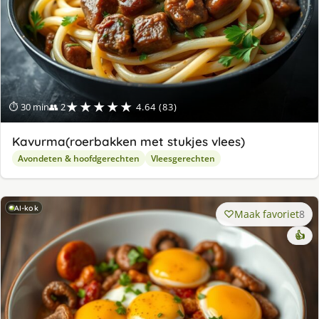
★★★★★
⏱ 30 min
👥 2
4.64 (83)
Kavurma(roerbakken met stukjes vlees)
Avondeten & hoofdgerechten
Vleesgerechten
AI-kok
Maak favoriet
8
👍