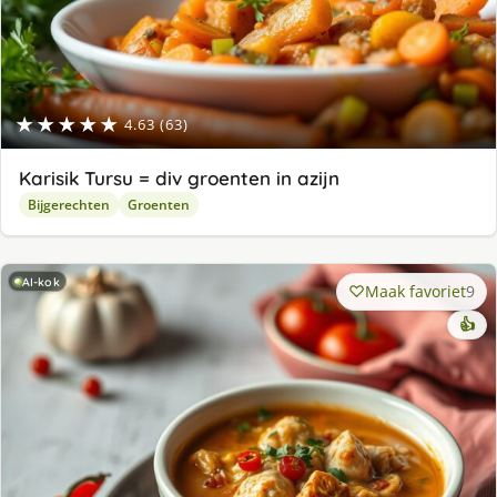
★★★★★
4.63 (63)
Karisik Tursu = div groenten in azijn
Bijgerechten
Groenten
AI-kok
Maak favoriet
9
👍