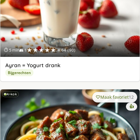
★★★★★
⏱ 5 min
👥 1
4.64 (90)
Ayran = Yogurt drank
Bijgerechten
AI-kok
Maak favoriet
12
👍