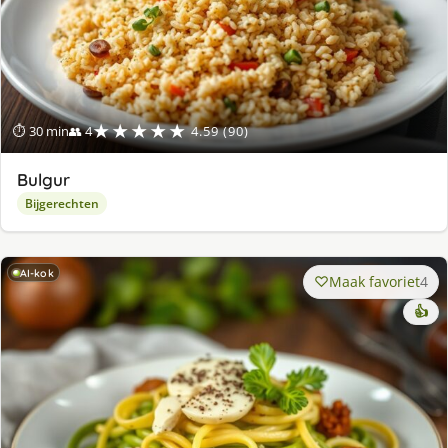
★★★★★
⏱ 30 min
👥 4
4.59 (90)
Bulgur
Bijgerechten
AI-kok
Maak favoriet
4
👍