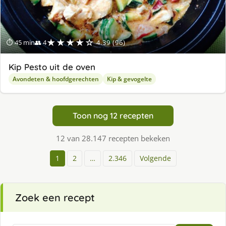
★★★★☆
⏱ 45 min
👥 4
4.39 (96)
Kip Pesto uit de oven
Avondeten & hoofdgerechten
Kip & gevogelte
Toon nog 12 recepten
12 van 28.147 recepten bekeken
1
2
…
2.346
Volgende
Zoek een recept