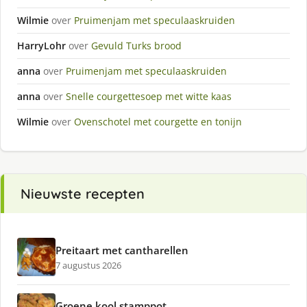
Wilmie
over
Pruimenjam met speculaaskruiden
HarryLohr
over
Gevuld Turks brood
anna
over
Pruimenjam met speculaaskruiden
anna
over
Snelle courgettesoep met witte kaas
Wilmie
over
Ovenschotel met courgette en tonijn
Nieuwste recepten
Preitaart met cantharellen
7 augustus 2026
Groene kool stamppot