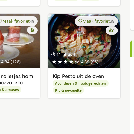
Maak favoriet
48
Maak favoriet
38
👍
keer
👍
1
lekker
gevonde
⏱ 45 min
👥 4
★★★★☆
4.34 (128)
4.39 (96)
rolletjes ham
Kip Pesto uit de oven
mozzarella
Avondeten & hoofdgerechten
n & amuses
Kip & gevogelte