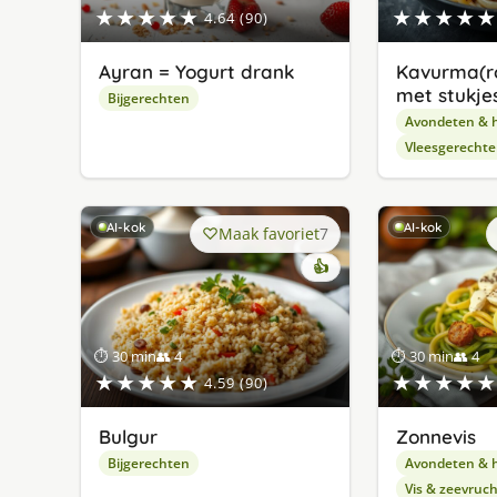
★★★★★
★★★★★
4.64 (90)
Ayran = Yogurt drank
Kavurma(r
met stukjes
Bijgerechten
Avondeten & 
Vleesgerecht
AI-kok
AI-kok
Maak favoriet
7
👍
⏱ 30 min
👥 4
⏱ 30 min
👥 4
★★★★★
★★★★★
4.59 (90)
Bulgur
Zonnevis
Bijgerechten
Avondeten & 
Vis & zeevruc