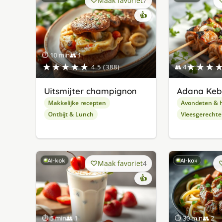
Maak favoriet
7
👍
⏱ 10 min
👥 1
★★★★★
★★★
4.5 (388)
👥 4
Uitsmijter champignon
Adana Ke
Makkelijke recepten
Avondeten & 
Ontbijt & Lunch
Vleesgerecht
AI-kok
AI-kok
Maak favoriet
4
👍
⏱ 5 min
👥 1
⏱ 30 min
👥 2