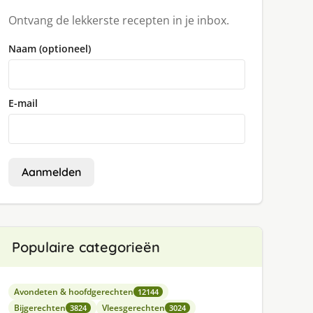
Ontvang de lekkerste recepten in je inbox.
Naam (optioneel)
E-mail
Aanmelden
Populaire categorieën
Avondeten & hoofdgerechten
12144
Bijgerechten
Vleesgerechten
3824
3024