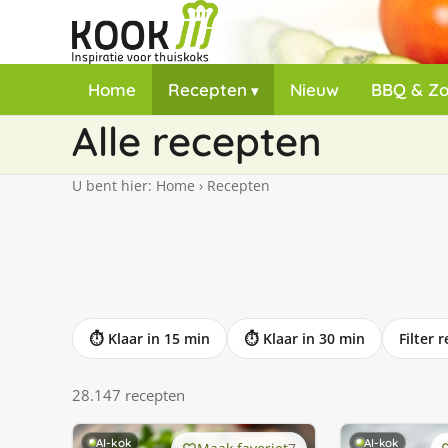
Home
Recepten
Nieuw
BBQ & Z
Alle recepten
U bent hier:
Home
›
Recepten
⏱ Klaar in 15 min
⏱ Klaar in 30 min
Filter 
28.147 recepten
AI-kok
AI-kok