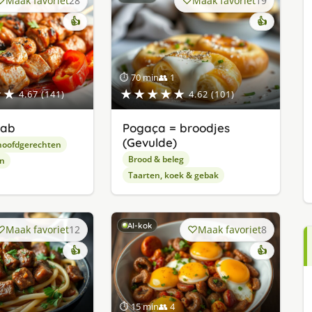
Maak favoriet
28
Maak favoriet
19
👍
👍
⏱ 70 min
👥 1
★★
★★★★★
4.67 (141)
4.62 (101)
bab
Pogaça = broodjes
(Gevulde)
hoofdgerechten
Brood & beleg
en
Taarten, koek & gebak
AI-kok
Maak favoriet
12
Maak favoriet
8
👍
👍
⏱ 15 min
👥 4