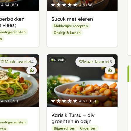
★★★★★
4.64 (83)
4.6 (88)
oerbakken
Sucuk met eieren
 vlees)
Makkelijke recepten
hoofdgerechten
Ontbijt & Lunch
en
AI-kok
Maak favoriet
4
Maak favoriet
3
👍
👍
★★★★★
4.63 (78)
4.63 (63)
Karisik Tursu = div
groenten in azijn
hoofdgerechten
Bijgerechten
Groenten
hten