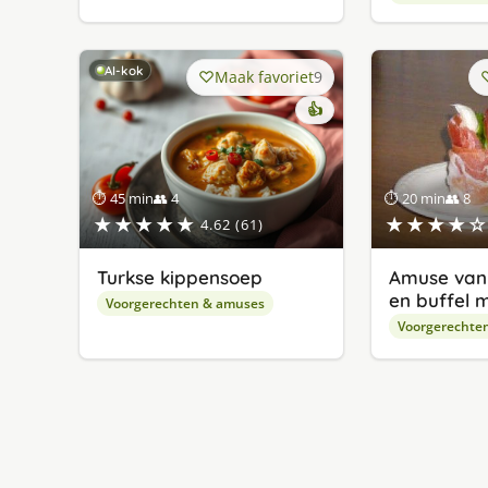
AI-kok
Maak favoriet
9
👍
⏱ 45 min
👥 4
⏱ 20 min
👥 8
★★★★★
★★★★☆
4.62 (61)
Turkse kippensoep
Amuse van 
en buffel 
Voorgerechten & amuses
Voorgerechte