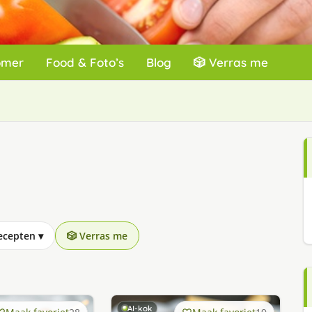
omer
Food & Foto’s
Blog
🎲 Verras me
recepten
▾
🎲 Verras me
AI-kok