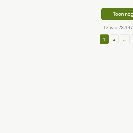
Toon nog
12 van 28.147
1
2
…