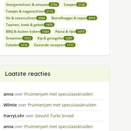
Voorgerechten & amuses
Soepen
2759
2120
Toetjes & nagerechten
2115
Vis & zeevruchten
Borrelhapjes & tapas
2094
2015
Taarten, koek & gebak
1975
BBQ & buiten koken
Pasta & rijst
1434
1419
Groenten
Kip & gevogelte
1312
1297
Salades
Gezonde recepten
1216
1177
Laatste reacties
anna
over
Pruimenjam met speculaaskruiden
Wilmie
over
Pruimenjam met speculaaskruiden
HarryLohr
over
Gevuld Turks brood
anna
over
Pruimenjam met speculaaskruiden