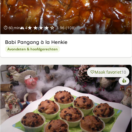
★★★★☆
⏱ 60 min
👥 4
3.96 (108)
Babi Pangang à la Henkie
Avondeten & hoofdgerechten
Maak favoriet
10
👍