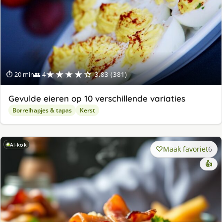
★★★★☆
⏱ 20 min
👥 4
3.83 (381)
Gevulde eieren op 10 verschillende variaties
Borrelhapjes & tapas
Kerst
AI-kok
Maak favoriet
6
👍