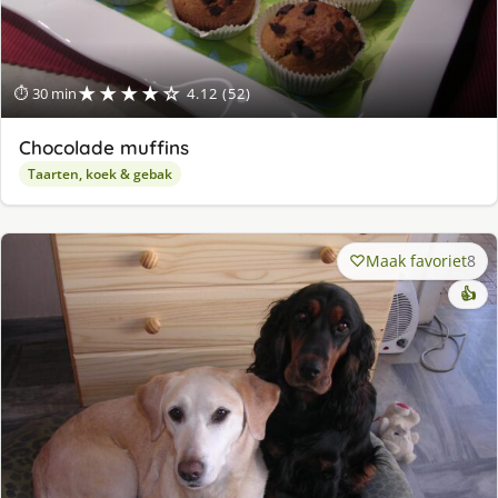
★★★★☆
⏱ 30 min
4.12 (52)
Chocolade muffins
Taarten, koek & gebak
Maak favoriet
8
👍