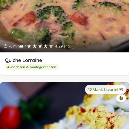
★★★★☆
⏱ 70 min
👥 4
4.29 (45)
Quiche Lorraine
Avondeten & hoofdgerechten
Maak favoriet
99
👍