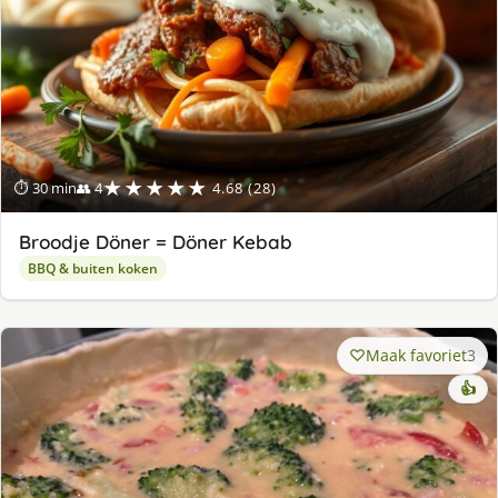
★★★★★
⏱ 30 min
👥 4
4.68 (28)
Broodje Döner = Döner Kebab
BBQ & buiten koken
Maak favoriet
3
👍