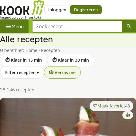
Inloggen
Registreren
Zoek een recept
Menu
Alle recepten
U bent hier:
Home
›
Recepten
⏱ Klaar in 15 min
⏱ Klaar in 30 min
Filter recepten
▾
🎲 Verras me
28.146 recepten
Maak favoriet
48
👍