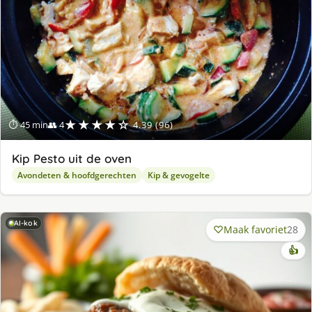
★★★★☆
⏱ 45 min
👥 4
4.39 (96)
Kip Pesto uit de oven
Avondeten & hoofdgerechten
Kip & gevogelte
AI-kok
Maak favoriet
28
👍