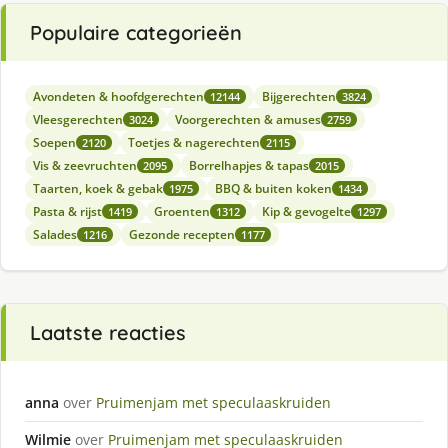
Populaire categorieën
Avondeten & hoofdgerechten
Bijgerechten
12144
3824
Vleesgerechten
Voorgerechten & amuses
3024
2759
Soepen
Toetjes & nagerechten
2120
2115
Vis & zeevruchten
Borrelhapjes & tapas
2095
2015
Taarten, koek & gebak
BBQ & buiten koken
1975
1434
Pasta & rijst
Groenten
Kip & gevogelte
1419
1312
1297
Salades
Gezonde recepten
1216
1177
Laatste reacties
anna
over
Pruimenjam met speculaaskruiden
Wilmie
over
Pruimenjam met speculaaskruiden