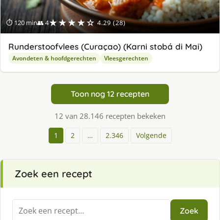
★★★★☆
⏱ 120 min
👥 4
4.29 (28)
Runderstoofvlees (Curaçao) (Karni stobá di Mai)
Avondeten & hoofdgerechten
Vleesgerechten
Toon nog 12 recepten
12 van 28.146 recepten bekeken
1
2
…
2.346
Volgende
Zoek een recept
Zoeken
Zoek
naar: