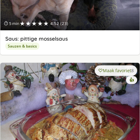
★★★★★
⏱ 5 min
4.52 (23)
Saus: pittige mosselsaus
Sauzen & basics
Maak favoriet
8
👍