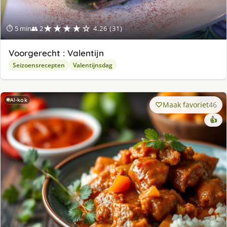
★★★★☆
⏱ 5 min
👥 2
4.26 (31)
Voorgerecht : Valentijn
Seizoensrecepten
Valentijnsdag
AI-kok
Maak favoriet
46
👍