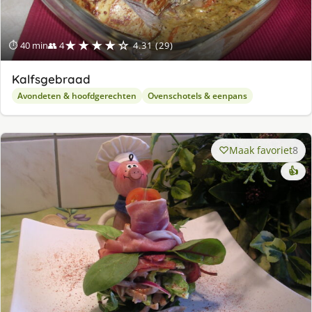
★★★★☆
⏱ 40 min
👥 4
4.31 (29)
Kalfsgebraad
Avondeten & hoofdgerechten
Ovenschotels & eenpans
Maak favoriet
8
👍