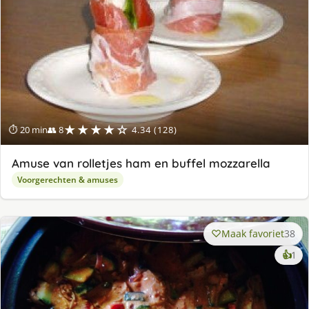
★★★★☆
⏱ 20 min
👥 8
4.34 (128)
Amuse van rolletjes ham en buffel mozzarella
Voorgerechten & amuses
Maak favoriet
38
ke
👍
1
lek
ge