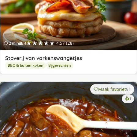
★★★★★
⏱ 2 min
👥 4
4.57 (28)
Stoverij van varkenswangetjes
BBQ & buiten koken
Bijgerechten
Maak favoriet
91
ke
👍
1
lek
ge