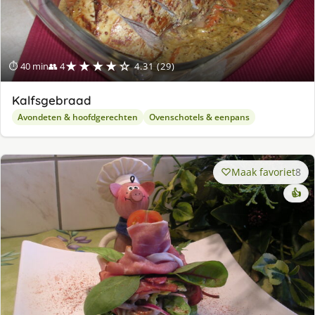
★★★★☆
⏱ 40 min
👥 4
4.31 (29)
Kalfsgebraad
Avondeten & hoofdgerechten
Ovenschotels & eenpans
Maak favoriet
8
👍