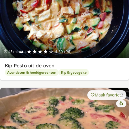
★★★★☆
⏱ 45 min
👥 4
4.39 (96)
Kip Pesto uit de oven
Avondeten & hoofdgerechten
Kip & gevogelte
Maak favoriet
3
👍