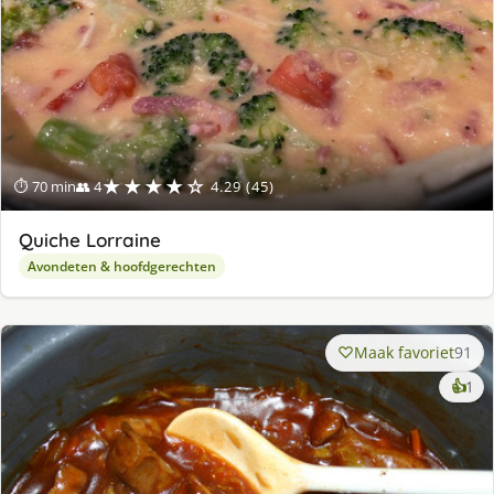
★★★★☆
⏱ 70 min
👥 4
4.29 (45)
Quiche Lorraine
Avondeten & hoofdgerechten
Maak favoriet
91
ke
👍
1
lek
ge