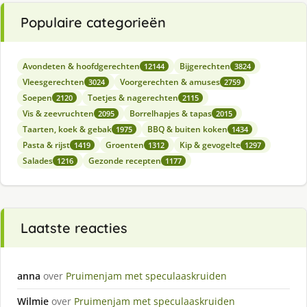
Populaire categorieën
Avondeten & hoofdgerechten
Bijgerechten
12144
3824
Vleesgerechten
Voorgerechten & amuses
3024
2759
Soepen
Toetjes & nagerechten
2120
2115
Vis & zeevruchten
Borrelhapjes & tapas
2095
2015
Taarten, koek & gebak
BBQ & buiten koken
1975
1434
Pasta & rijst
Groenten
Kip & gevogelte
1419
1312
1297
Salades
Gezonde recepten
1216
1177
Laatste reacties
anna
over
Pruimenjam met speculaaskruiden
Wilmie
over
Pruimenjam met speculaaskruiden