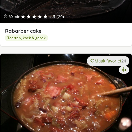
★★★★★
⏱ 60 min
4.5 (20)
Rabarber cake
Taarten, koek & gebak
Maak favoriet
24
👍