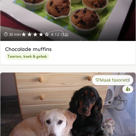
★★★★☆
⏱ 30 min
4.12 (52)
Chocolade muffins
Taarten, koek & gebak
Maak favoriet
8
👍