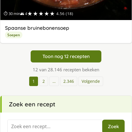
★★★★★
⏱ 30 min
👥 4
4.56 (18)
Spaanse bruinebonensoep
Soepen
Toon nog 12 recepten
12 van 28.146 recepten bekeken
1
2
…
2.346
Volgende
Zoek een recept
Zoeken
Zoek
naar: