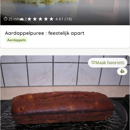
★★★★★
⏱ 25 min
👥 2
4.61 (18)
Aardappelpuree : feestelijk apart
Aardappels
Maak favoriet
6
👍