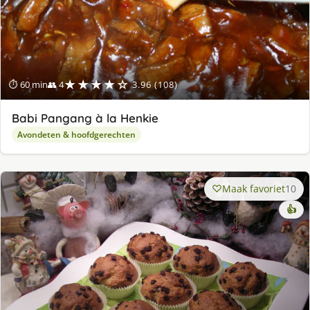
★★★★☆
⏱ 60 min
👥 4
3.96 (108)
Babi Pangang à la Henkie
Avondeten & hoofdgerechten
Maak favoriet
10
👍