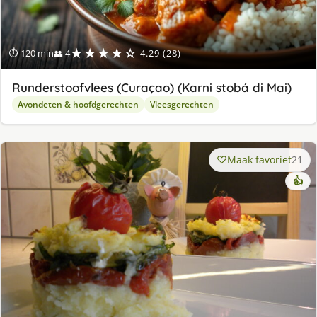
★★★★☆
⏱ 120 min
👥 4
4.29 (28)
Runderstoofvlees (Curaçao) (Karni stobá di Mai)
Avondeten & hoofdgerechten
Vleesgerechten
Maak favoriet
21
👍