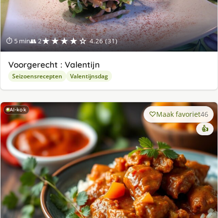
★★★★☆
⏱ 5 min
👥 2
4.26 (31)
Voorgerecht : Valentijn
Seizoensrecepten
Valentijnsdag
AI-kok
Maak favoriet
46
👍