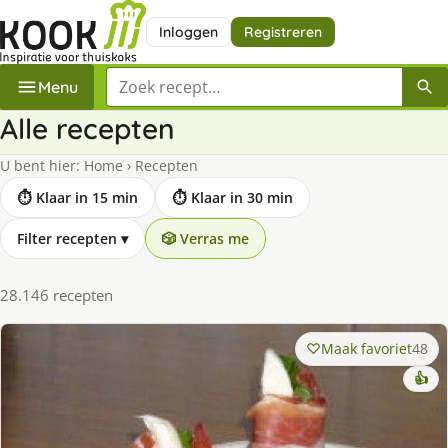
Inloggen
Registreren
Zoek een recept
Menu
Alle recepten
U bent hier:
Home
›
Recepten
⏱ Klaar in 15 min
⏱ Klaar in 30 min
Filter recepten
▾
🎲 Verras me
28.146 recepten
Maak favoriet
48
👍