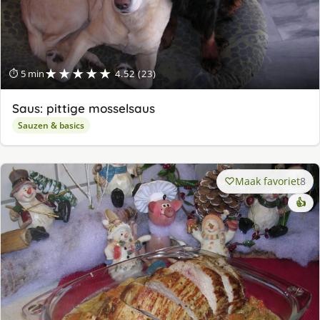
★★★★★
⏱ 5 min
4.52 (23)
Saus: pittige mosselsaus
Sauzen & basics
Maak favoriet
8
👍