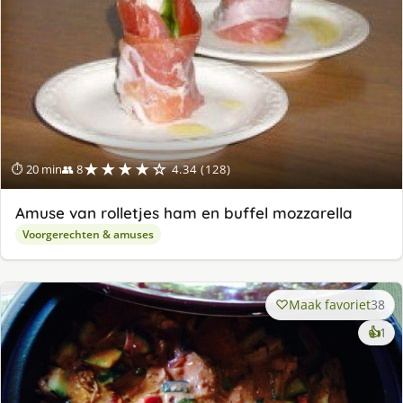
★★★★☆
⏱ 20 min
👥 8
4.34 (128)
Amuse van rolletjes ham en buffel mozzarella
Voorgerechten & amuses
Maak favoriet
38
ke
👍
1
lek
ge