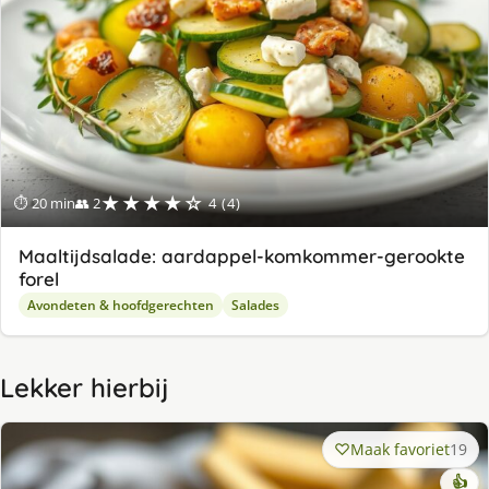
★★★★☆
⏱ 20 min
👥 2
4 (4)
Maaltijdsalade: aardappel-komkommer-gerookte
forel
Avondeten & hoofdgerechten
Salades
Lekker hierbij
Maak favoriet
19
👍