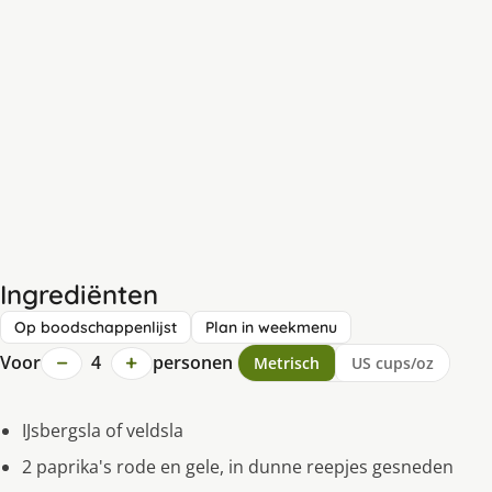
Ingrediënten
Op boodschappenlijst
Plan in weekmenu
−
+
Voor
4
personen
Metrisch
US cups/oz
IJsbergsla of veldsla
2 paprika's rode en gele, in dunne reepjes gesneden