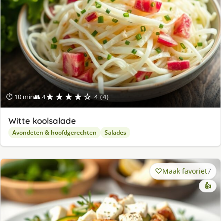
★★★★☆
⏱ 10 min
👥 4
4 (4)
Witte koolsalade
Avondeten & hoofdgerechten
Salades
Maak favoriet
7
👍