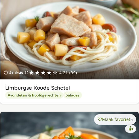
★★★★☆
⏱ 4 min
👥 12
4.21 (39)
Limburgse Koude Schotel
Avondeten & hoofdgerechten
Salades
Maak favoriet
5
👍