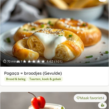
★★★★★
⏱ 70 min
👥 1
4.62 (101)
Pogaça = broodjes (Gevulde)
Brood & beleg
Taarten, koek & gebak
Maak favoriet
4
👍