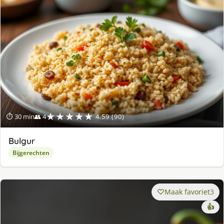
★★★★★
⏱ 30 min
👥 4
4.59 (90)
Bulgur
Bijgerechten
Maak favoriet
3
👍