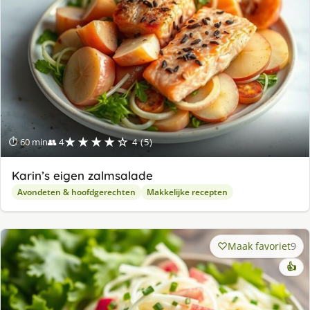
★★★★☆
⏱ 60 min
👥 4
4 (5)
Karin’s eigen zalmsalade
Avondeten & hoofdgerechten
Makkelijke recepten
Maak favoriet
9
👍