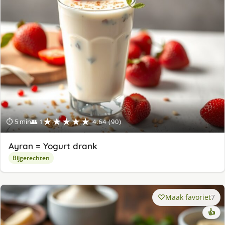
★★★★★
⏱ 5 min
👥 1
4.64 (90)
Ayran = Yogurt drank
Bijgerechten
Maak favoriet
7
👍