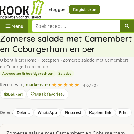
Inloggen
Registreren
Zoek een recept
Menu
Zomerse salade met Camembert
en Coburgerham en per
U bent hier:
Home
›
Recepten
›
Zomerse salade met Camembert
en Coburgerham en per
Avondeten & hoofdgerechten
Salades
★★★★★
Recept van
j.markenstein
4.67 (3)
Maak favoriet
6
👍
Lekker!
Delen:
WhatsApp
Pinterest
Delen…
Kopieer link
Print
Zomerse salade met Camembert en Coburgerham