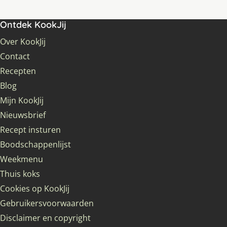
Ontdek KookJij
Over KookJij
Contact
Recepten
Blog
Mijn KookJij
Nieuwsbrief
Recept insturen
Boodschappenlijst
Weekmenu
Thuis koks
Cookies op KookJij
Gebruikersvoorwaarden
Disclaimer en copyright