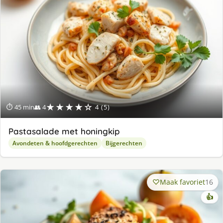
★★★★☆
⏱ 45 min
👥 4
4 (5)
Pastasalade met honingkip
Avondeten & hoofdgerechten
Bijgerechten
Maak favoriet
16
👍