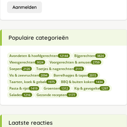
Aanmelden
Populaire categorieën
Avondeten & hoofdgerechten
Bijgerechten
12144
3824
Vleesgerechten
Voorgerechten & amuses
3024
2759
Soepen
Toetjes & nagerechten
2120
2115
Vis & zeevruchten
Borrelhapjes & tapas
2094
2015
Taarten, koek & gebak
BBQ & buiten koken
1975
1434
Pasta & rijst
Groenten
Kip & gevogelte
1419
1312
1297
Salades
Gezonde recepten
1216
1177
Laatste reacties