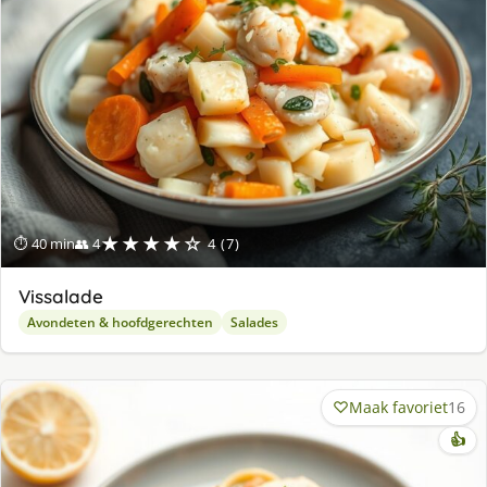
★★★★☆
⏱ 40 min
👥 4
4 (7)
Vissalade
Avondeten & hoofdgerechten
Salades
Maak favoriet
16
👍