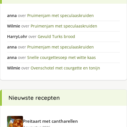
anna
over
Pruimenjam met speculaaskruiden
Wilmie
over
Pruimenjam met speculaaskruiden
HarryLohr
over
Gevuld Turks brood
anna
over
Pruimenjam met speculaaskruiden
anna
over
Snelle courgettesoep met witte kaas
Wilmie
over
Ovenschotel met courgette en tonijn
Nieuwste recepten
Preitaart met cantharellen