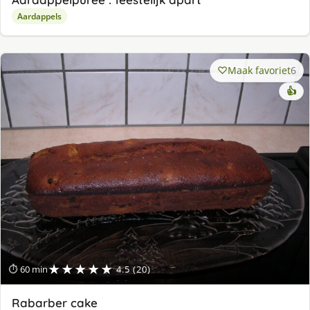
Aardappels
Maak favoriet
6
👍
★★★★★
⏱ 60 min
4.5 (20)
Rabarber cake