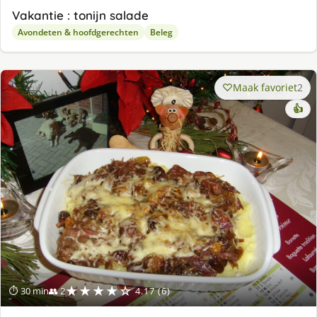
Vakantie : tonijn salade
Avondeten & hoofdgerechten
Beleg
Maak favoriet
2
👍
★★★★☆
⏱ 30 min
👥 2
4.17 (6)