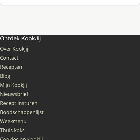
Ontdek KookJij
Over KookJij
Contact
Recepten
Blog
Mijn KookJij
Nieuwsbrief
Recept insturen
Boodschappenlijst
Weekmenu
Thuis koks
Cookies op KookJij