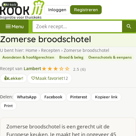
AI-kok
AI-kok
AI-kok
Inloggen
Registreren
Zoek een recept
Menu
Zomerse broodschotel
U bent hier:
Home
›
Recepten
›
Zomerse broodschotel
Avondeten & hoofdgerechten
Brood & beleg
Ovenschotels & eenpans
★★★☆☆
Recept van
Lambert
2.5 (6)
Maak favoriet
12
👍
Lekker!
Delen:
WhatsApp
Facebook
Pinterest
Kopieer link
Print
Zomerse broodschotel is een gerecht uit de
Europese keuken. Je maakt het in ongeveer 45