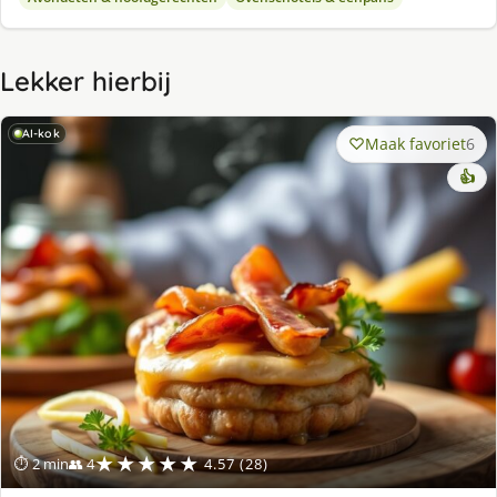
Lekker hierbij
AI-kok
Maak favoriet
6
👍
★★★★★
⏱ 2 min
👥 4
4.57 (28)