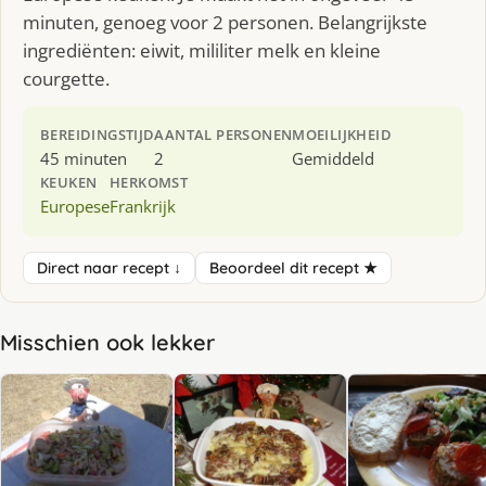
minuten, genoeg voor 2 personen. Belangrijkste
ingrediënten: eiwit, mililiter melk en kleine
courgette.
BEREIDINGSTIJD
AANTAL PERSONEN
MOEILIJKHEID
45 minuten
2
Gemiddeld
KEUKEN
HERKOMST
Europese
Frankrijk
Direct naar recept ↓
Beoordeel dit recept ★
Misschien ook lekker