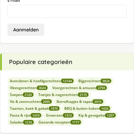
E-mail
Aanmelden
Populaire categorieën
Avondeten & hoofdgerechten
Bijgerechten
12144
3824
Vleesgerechten
Voorgerechten & amuses
3024
2759
Soepen
Toetjes & nagerechten
2120
2115
Vis & zeevruchten
Borrelhapjes & tapas
2095
2015
Taarten, koek & gebak
BBQ & buiten koken
1975
1434
Pasta & rijst
Groenten
Kip & gevogelte
1419
1312
1297
Salades
Gezonde recepten
1216
1177