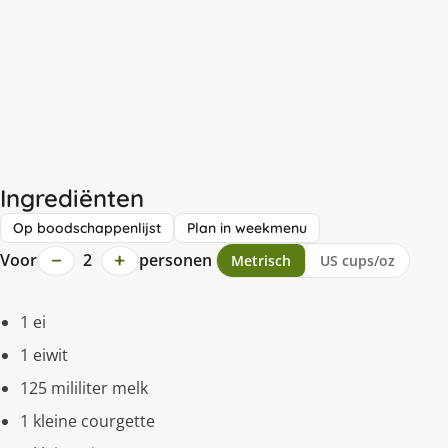
Ingrediënten
Op boodschappenlijst
Plan in weekmenu
−
+
Voor
2
personen
Metrisch
US cups/oz
1 ei
1 eiwit
125 mililiter melk
1 kleine courgette