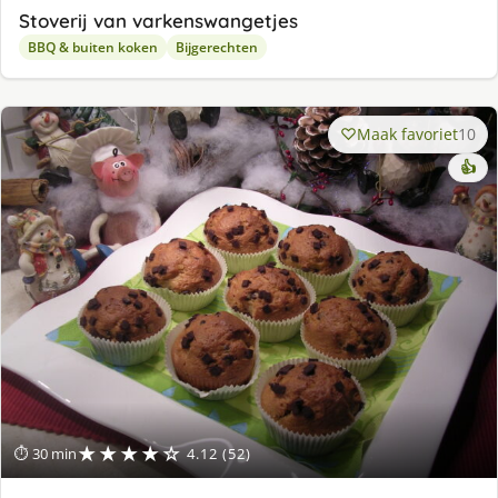
Stoverij van varkenswangetjes
BBQ & buiten koken
Bijgerechten
Maak favoriet
10
👍
★★★★☆
⏱ 30 min
4.12 (52)