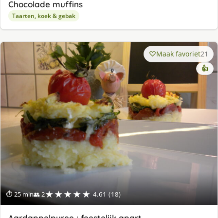
Chocolade muffins
Taarten, koek & gebak
Maak favoriet
21
👍
★★★★★
⏱ 25 min
👥 2
4.61 (18)
Aardappelpuree : feestelijk apart