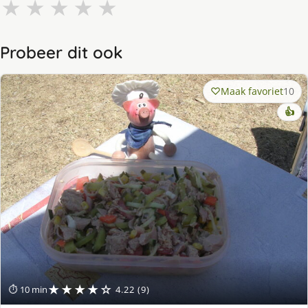
★
★
★
★
★
Probeer dit ook
Maak favoriet
10
👍
★★★★☆
⏱ 10 min
4.22 (9)