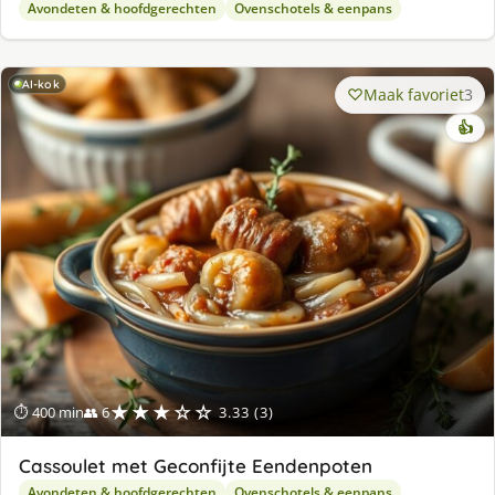
Avondeten & hoofdgerechten
Ovenschotels & eenpans
AI-kok
Maak favoriet
3
👍
★★★☆☆
⏱ 400 min
👥 6
3.33 (3)
Cassoulet met Geconfijte Eendenpoten
Avondeten & hoofdgerechten
Ovenschotels & eenpans