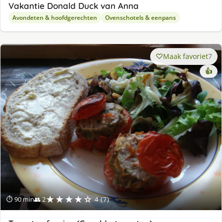
Vakantie Donald Duck van Anna
Avondeten & hoofdgerechten
Ovenschotels & eenpans
Maak favoriet
7
👍
★★★★☆
⏱ 90 min
👥 2
4 (7)