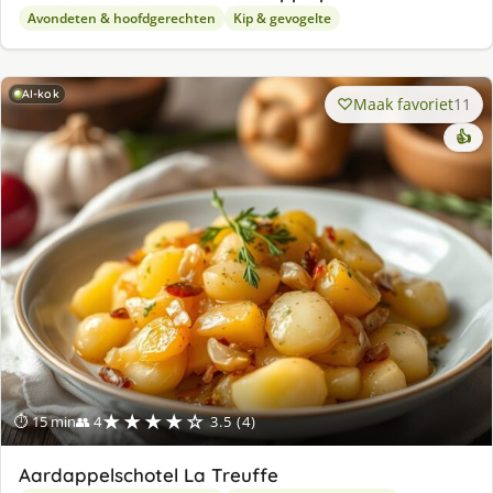
Avondeten & hoofdgerechten
Kip & gevogelte
AI-kok
Maak favoriet
11
👍
★★★★☆
⏱ 15 min
👥 4
3.5 (4)
Aardappelschotel La Treuffe