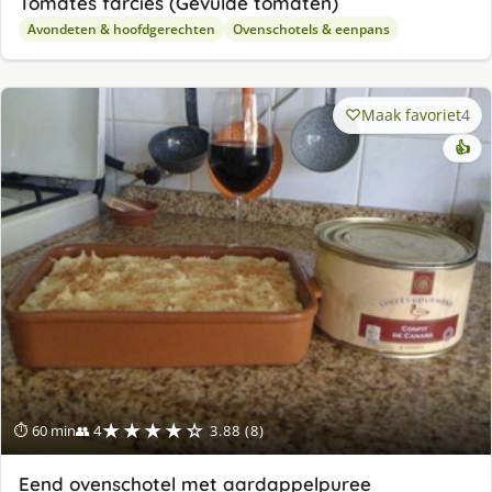
Tomates farcies (Gevulde tomaten)
Avondeten & hoofdgerechten
Ovenschotels & eenpans
Maak favoriet
4
👍
★★★★☆
⏱ 60 min
👥 4
3.88 (8)
Eend ovenschotel met aardappelpuree