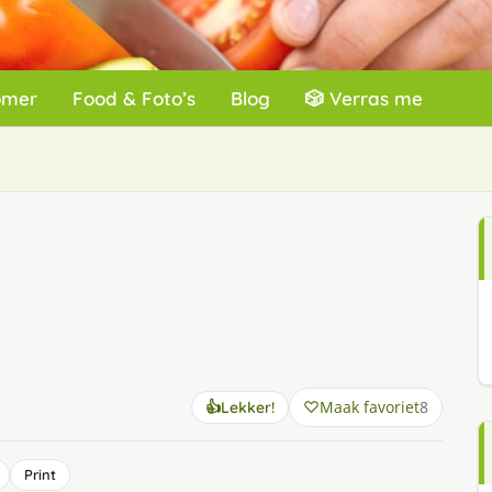
omer
Food & Foto’s
Blog
🎲 Verras me
Maak favoriet
8
👍
Lekker!
Print