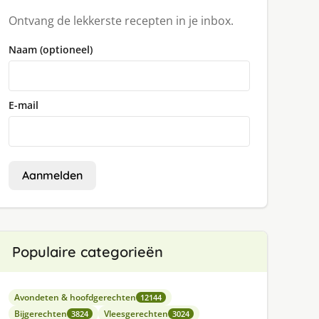
Ontvang de lekkerste recepten in je inbox.
Naam (optioneel)
E-mail
Aanmelden
Populaire categorieën
Avondeten & hoofdgerechten
12144
Bijgerechten
Vleesgerechten
3824
3024