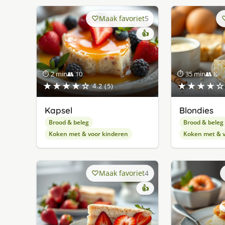
Maak favoriet
5
👍
⏱ 2 min
👥 10
⏱ 35 min
👥 8
★★★★☆
★★★★☆
4.2 (5)
Kapsel
Blondies
Brood & beleg
Brood & beleg
Koken met & voor kinderen
Koken met & v
Maak favoriet
4
👍