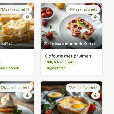
Maak favoriet
14
Maak favoriet
3
👍
👍
★★★★☆
3.67 (9)
⏱ 45 min
👥 8
4 (1)
Clafoutis met pruimen
BBQ & buiten koken
oor kinderen
Bijgerechten
Maak favoriet
3
Maak favoriet
8
👍
👍