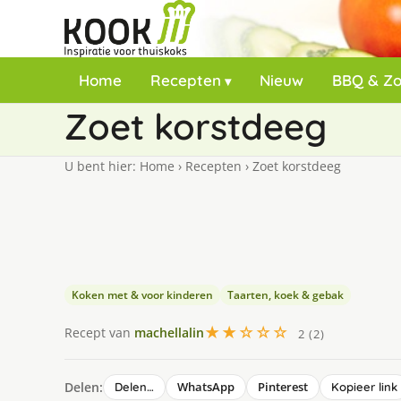
Home
Recepten
Nieuw
BBQ & Z
Zoet korstdeeg
U bent hier:
Home
›
Recepten
›
Zoet korstdeeg
Koken met & voor kinderen
Taarten, koek & gebak
★★☆☆☆
Recept van
machellalin
2 (2)
Delen:
WhatsApp
Pinterest
Delen…
Kopieer link