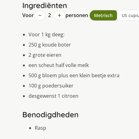
Ingrediënten
−
+
Voor
2
personen
Metrisch
US cups
Voor 1 kg deeg:
250 g koude boter
2 grote eieren
een scheut half volle melk
500 g bloem plus een klein beetje extra
100 g poedersuiker
desgewenst 1 citroen
Benodigdheden
Rasp