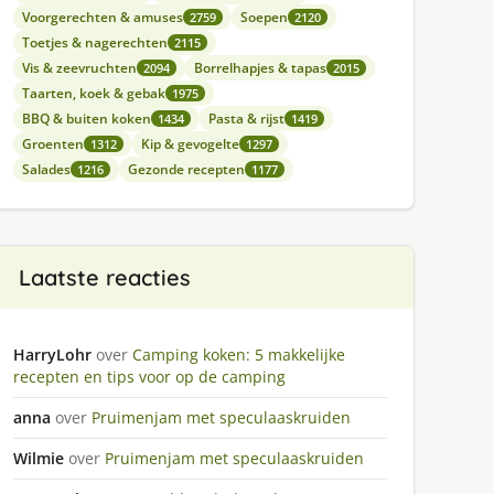
Voorgerechten & amuses
Soepen
2759
2120
Toetjes & nagerechten
2115
Vis & zeevruchten
Borrelhapjes & tapas
2094
2015
Taarten, koek & gebak
1975
BBQ & buiten koken
Pasta & rijst
1434
1419
Groenten
Kip & gevogelte
1312
1297
Salades
Gezonde recepten
1216
1177
Laatste reacties
HarryLohr
over
Camping koken: 5 makkelijke
recepten en tips voor op de camping
anna
over
Pruimenjam met speculaaskruiden
Wilmie
over
Pruimenjam met speculaaskruiden