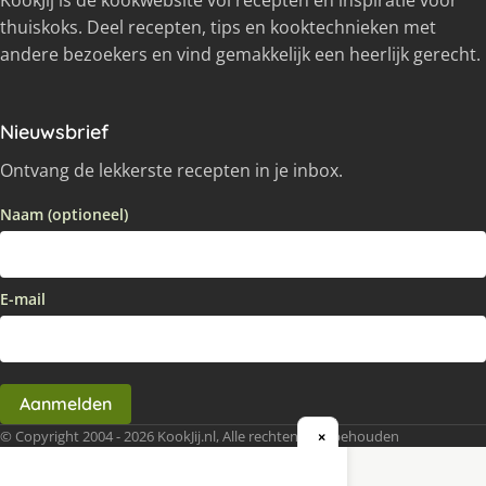
KookJij is dé kookwebsite vol recepten en inspiratie voor
thuiskoks. Deel recepten, tips en kooktechnieken met
andere bezoekers en vind gemakkelijk een heerlijk gerecht.
Nieuwsbrief
Ontvang de lekkerste recepten in je inbox.
Naam (optioneel)
E-mail
Aanmelden
© Copyright 2004 - 2026 KookJij.nl, Alle rechten voorbehouden
×