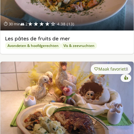
★★★★☆
⏱ 30 min
👥 2
4.38 (13)
Les pâtes de fruits de mer
Avondeten & hoofdgerechten
Vis & zeevruchten
Maak favoriet
8
👍