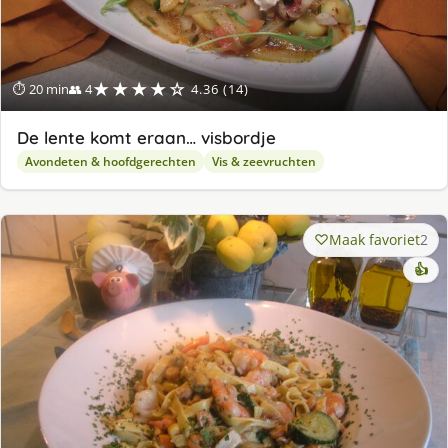
★★★★☆
⏱ 20 min
👥 4
4.36 (14)
De lente komt eraan… visbordje
Avondeten & hoofdgerechten
Vis & zeevruchten
Maak favoriet
2
👍