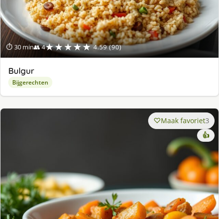
★★★★★
⏱ 30 min
👥 4
4.59 (90)
Bulgur
Bijgerechten
Maak favoriet
3
👍