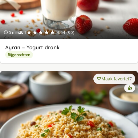
★★★★★
⏱ 5 min
👥 1
4.64 (90)
Ayran = Yogurt drank
Bijgerechten
Maak favoriet
7
👍