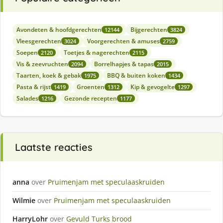
Avondeten & hoofdgerechten
Bijgerechten
12144
3824
Vleesgerechten
Voorgerechten & amuses
3024
2759
Soepen
Toetjes & nagerechten
2120
2115
Vis & zeevruchten
Borrelhapjes & tapas
2094
2015
Taarten, koek & gebak
BBQ & buiten koken
1975
1434
Pasta & rijst
Groenten
Kip & gevogelte
1419
1312
1297
Salades
Gezonde recepten
1216
1177
Laatste reacties
anna
over
Pruimenjam met speculaaskruiden
Wilmie
over
Pruimenjam met speculaaskruiden
HarryLohr
over
Gevuld Turks brood