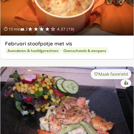
★★★★☆
⏱ 15 min
👥 2
4.37 (19)
Februari stoofpotje met vis
Avondeten & hoofdgerechten
Ovenschotels & eenpans
Maak favoriet
4
👍