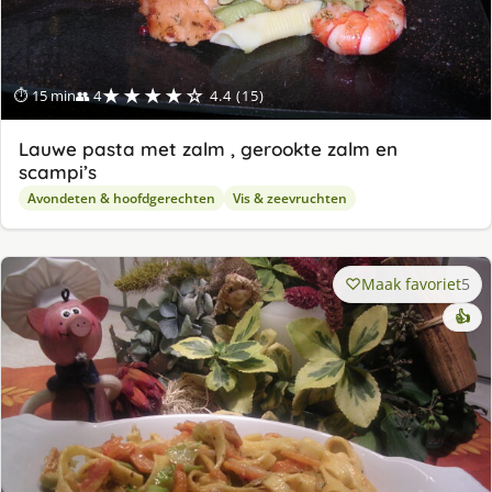
★★★★☆
⏱ 15 min
👥 4
4.4 (15)
Lauwe pasta met zalm , gerookte zalm en
scampi’s
Avondeten & hoofdgerechten
Vis & zeevruchten
Maak favoriet
5
👍