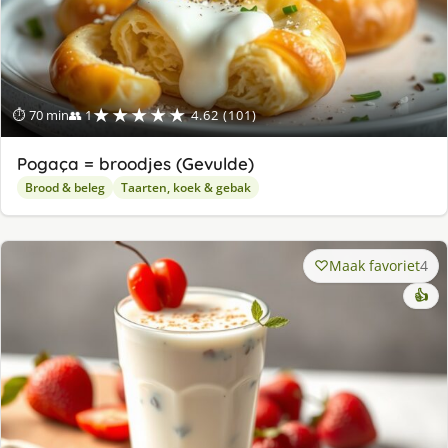
★★★★★
⏱ 70 min
👥 1
4.62 (101)
Pogaça = broodjes (Gevulde)
Brood & beleg
Taarten, koek & gebak
Maak favoriet
4
👍