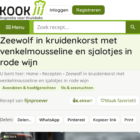
Inloggen
Registreren
Zoek een recept
Menu
Zeewolf in kruidenkorst met
venkelmousseline en sjalotjes in
rode wijn
U bent hier:
Home
›
Recepten
›
Zeewolf in kruidenkorst met
venkelmousseline en sjalotjes in rode wijn
Avondeten & hoofdgerechten
Vis & zeevruchten
Maak favoriet
0
Recept van
fijnproever
👍
Lekker!
Delen:
WhatsApp
Pinterest
Delen…
Kopieer link
Print
AI-kok