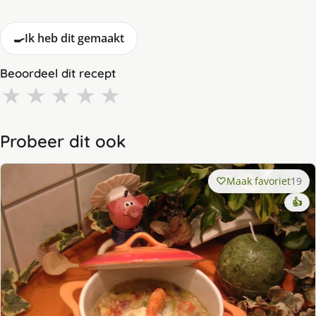
🍳
Ik heb dit gemaakt
Beoordeel dit recept
★
★
★
★
★
Probeer dit ook
Maak favoriet
19
👍