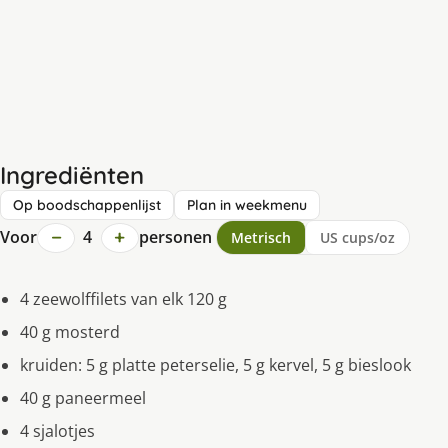
Ingrediënten
Op boodschappenlijst
Plan in weekmenu
−
+
Voor
4
personen
Metrisch
US cups/oz
4 zeewolffilets van elk 120 g
40 g mosterd
kruiden: 5 g platte peterselie, 5 g kervel, 5 g bieslook
40 g paneermeel
4 sjalotjes