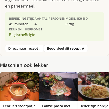
en paneermeel.
BEREIDINGSTIJD
AANTAL PERSONEN
MOEILIJKHEID
45 minuten
4
Pittig
KEUKEN
HERKOMST
Belgische
Belgie
Direct naar recept ↓
Beoordeel dit recept ★
Misschien ook lekker
Februari stoofpotje
Lauwe pasta met
Ieder zijn bordje