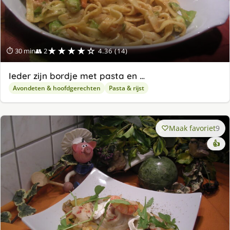
★★★★☆
⏱ 30 min
👥 2
4.36 (14)
Ieder zijn bordje met pasta en …
Avondeten & hoofdgerechten
Pasta & rijst
Maak favoriet
9
👍