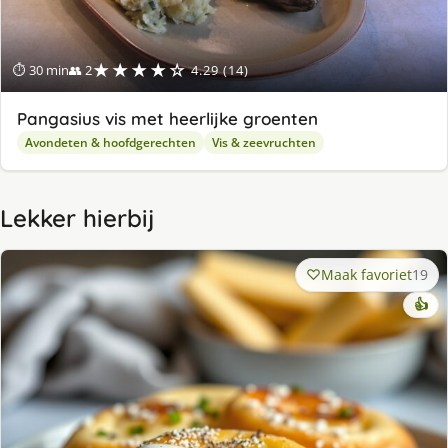
★★★★☆
⏱ 30 min
👥 2
4.29 (14)
Pangasius vis met heerlijke groenten
Avondeten & hoofdgerechten
Vis & zeevruchten
Lekker hierbij
Maak favoriet
19
👍