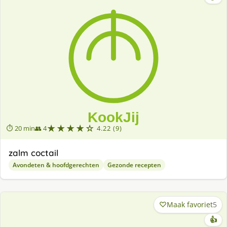
★★★★☆
⏱ 20 min
👥 4
4.22 (9)
zalm coctail
Avondeten & hoofdgerechten
Gezonde recepten
Maak favoriet
5
👍