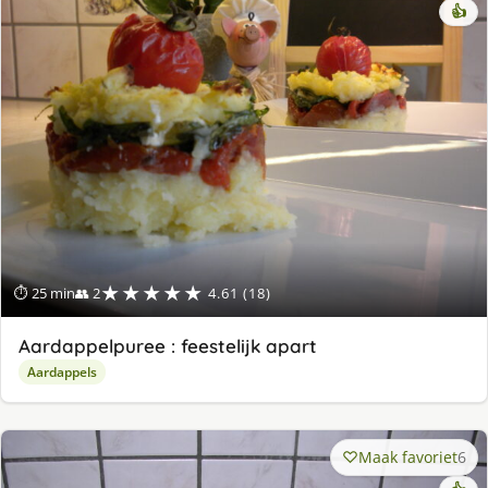
👍
★★★★★
⏱ 25 min
👥 2
4.61 (18)
Aardappelpuree : feestelijk apart
Aardappels
Maak favoriet
6