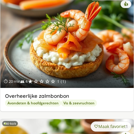
👍
★☆☆☆☆
⏱ 20 min
👥 4
1 (1)
Overheerlijke zalmbonbon
Avondeten & hoofdgerechten
Vis & zeevruchten
AI-kok
Maak favoriet
1