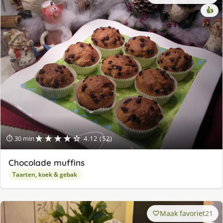
👍
★★★★☆
⏱ 30 min
4.12 (52)
Chocolade muffins
Taarten, koek & gebak
Maak favoriet
21