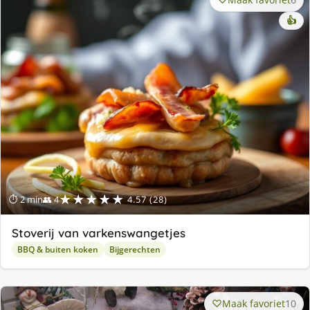
👍
★★★★★
⏱ 2 min
👥 4
4.57 (28)
Stoverij van varkenswangetjes
BBQ & buiten koken
Bijgerechten
Maak favoriet
10