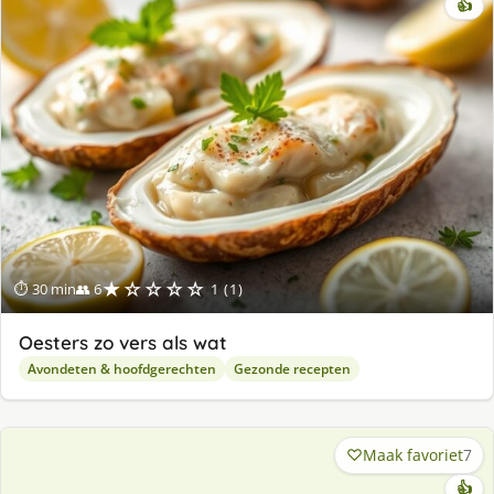
👍
★☆☆☆☆
⏱ 30 min
👥 6
1 (1)
Oesters zo vers als wat
Avondeten & hoofdgerechten
Gezonde recepten
Maak favoriet
7
👍