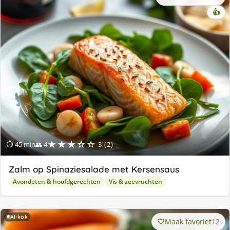
👍
★★★☆☆
⏱ 45 min
👥 4
3 (2)
Zalm op Spinaziesalade met Kersensaus
Avondeten & hoofdgerechten
Vis & zeevruchten
AI-kok
Maak favoriet
12