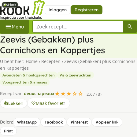
AI-kok
AI-kok
AI-kok
AI-kok
AI-kok
Inloggen
Registreren
Zoek een recept
Menu
Zeevis (Gebakken) plus
Cornichons en Kappertjes
U bent hier:
Home
›
Recepten
›
Zeevis (Gebakken) plus Cornichons
en Kappertjes
Avondeten & hoofdgerechten
Vis & zeevruchten
Voorgerechten & amuses
★★★☆☆
Recept van
deuxchapeaux
2.67 (3)
Maak favoriet
1
👍
Lekker!
Delen:
WhatsApp
Facebook
Pinterest
Kopieer link
Print