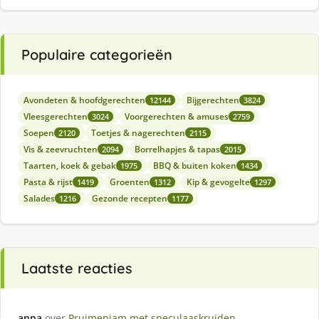
Populaire categorieën
Avondeten & hoofdgerechten
Bijgerechten
12144
3824
Vleesgerechten
Voorgerechten & amuses
3024
2759
Soepen
Toetjes & nagerechten
2120
2115
Vis & zeevruchten
Borrelhapjes & tapas
2094
2015
Taarten, koek & gebak
BBQ & buiten koken
1975
1434
Pasta & rijst
Groenten
Kip & gevogelte
1419
1312
1297
Salades
Gezonde recepten
1216
1177
Laatste reacties
anna
over
Pruimenjam met speculaaskruiden