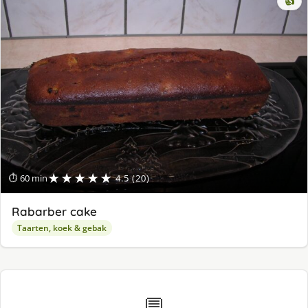
👍
★★★★★
⏱ 60 min
4.5 (20)
Rabarber cake
Taarten, koek & gebak
💬