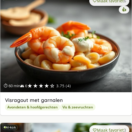
Maak favoriet
6
👍
★★★★☆
⏱ 60 min
👥 6
3.75 (4)
Visragout met garnalen
Avondeten & hoofdgerechten
Vis & zeevruchten
AI-kok
Maak favoriet
3