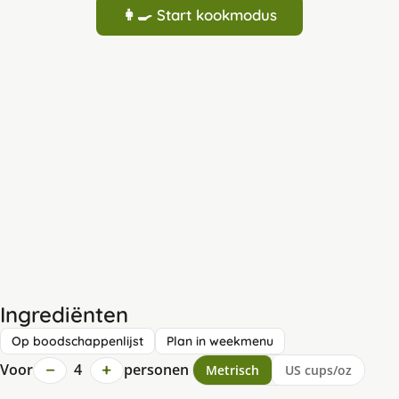
👩‍🍳 Start kookmodus
Ingrediënten
Op boodschappenlijst
Plan in weekmenu
−
+
Voor
4
personen
Metrisch
US cups/oz