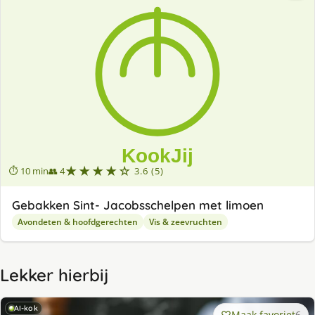
★★★★☆
⏱ 10 min
👥 4
3.6 (5)
Gebakken Sint- Jacobsschelpen met limoen
Avondeten & hoofdgerechten
Vis & zeevruchten
Lekker hierbij
AI-kok
Maak favoriet
6