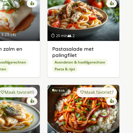
👍
👍
3.25 (4)
⏱ 20 min
👥 2
n zalm en
Pastasalade met
palingfilet
hoofdgerechten
Avondeten & hoofdgerechten
hten
Pasta & rijst
AI-kok
Maak favoriet
0
Maak favoriet
7
👍
👍