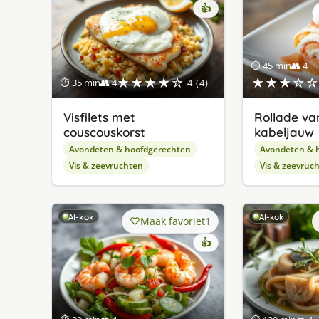
👍
⏱ 45 min
👥 4
★★★★☆
★★★☆☆
⏱ 35 min
👥 4
4 (4)
Visfilets met
Rollade va
couscouskorst
kabeljauw
Avondeten & hoofdgerechten
Avondeten & 
Vis & zeevruchten
Vis & zeevruc
AI-kok
AI-kok
Maak favoriet
1
👍