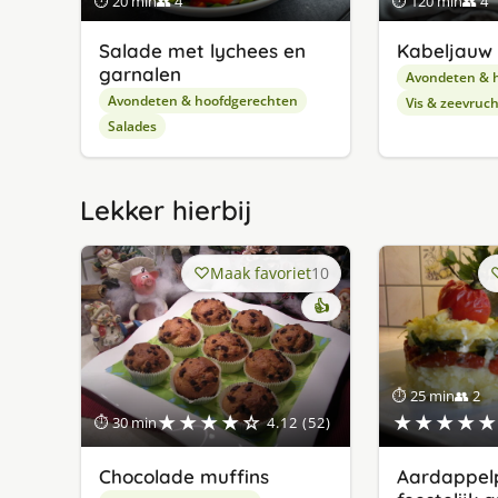
⏱ 20 min
👥 4
⏱ 120 min
👥 4
Salade met lychees en
Kabeljauw m
garnalen
Avondeten & 
Avondeten & hoofdgerechten
Vis & zeevruc
Salades
Lekker hierbij
Maak favoriet
10
👍
⏱ 25 min
👥 2
★★★★☆
★★★★★
⏱ 30 min
4.12 (52)
Chocolade muffins
Aardappelp