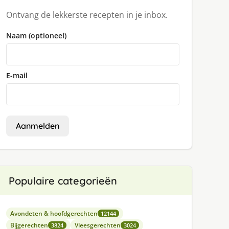
Ontvang de lekkerste recepten in je inbox.
Naam (optioneel)
E-mail
Aanmelden
Populaire categorieën
Avondeten & hoofdgerechten
12144
Bijgerechten
Vleesgerechten
3824
3024