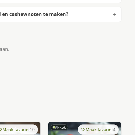
i en cashewnoten te maken?
taan.
AI-kok
Maak favoriet
10
Maak favoriet
4