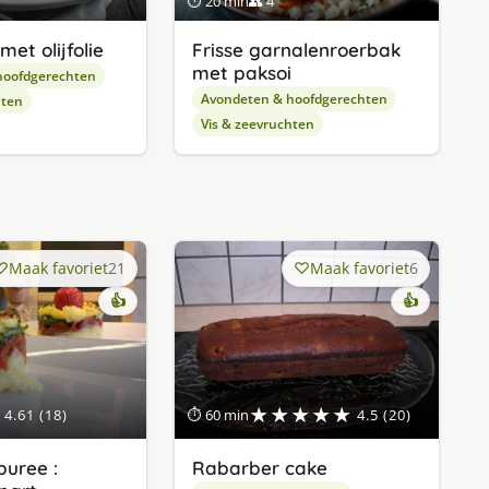
⏱ 20 min
👥 4
et olijfolie
Frisse garnalenroerbak
met paksoi
hoofdgerechten
Avondeten & hoofdgerechten
hten
Vis & zeevruchten
Maak favoriet
21
Maak favoriet
6
👍
👍
★★★★★
4.61 (18)
⏱ 60 min
4.5 (20)
uree :
Rabarber cake