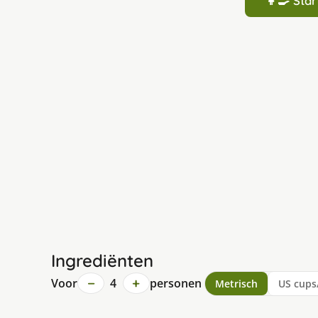
👩‍🍳 St
Ingrediënten
−
+
Voor
4
personen
Metrisch
US cups