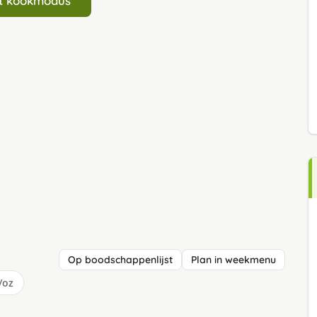
art kookmodus
Op boodschappenlijst
Plan in weekmenu
/oz