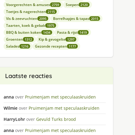
Voorgerechten & amuses
Soepen
2759
2120
Toetjes & nagerechten
2115
Vis & zeevruchten
Borrelhapjes & tapas
2095
2015
Taarten, koek & gebak
1975
BBQ & buiten koken
Pasta & rijst
1434
1419
Groenten
Kip & gevogelte
1312
1297
Salades
Gezonde recepten
1216
1177
Laatste reacties
anna
over
Pruimenjam met speculaaskruiden
Wilmie
over
Pruimenjam met speculaaskruiden
HarryLohr
over
Gevuld Turks brood
anna
over
Pruimenjam met speculaaskruiden