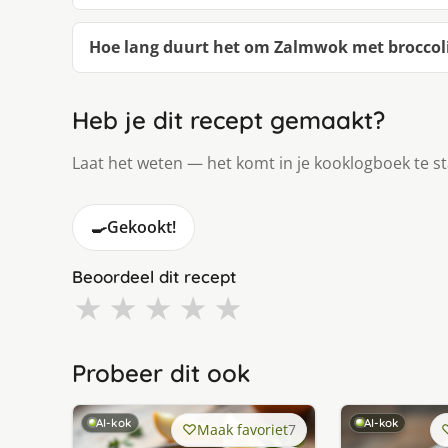
Hoe lang duurt het om Zalmwok met broccol
Heb je dit recept gemaakt?
Laat het weten — het komt in je kooklogboek te s
🍳
Gekookt!
Beoordeel dit recept
★
★
★
★
★
Probeer dit ook
AI-kok
AI-kok
Maak favoriet
7