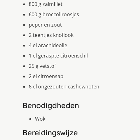
800 g zalmfilet
600 g broccoliroosjes
peper en zout
2 teentjes knoflook
4 el arachideolie
1 el geraspte citroenschil
25 g vetstof
2 el citroensap
6 el ongezouten cashewnoten
Benodigdheden
Wok
Bereidingswijze