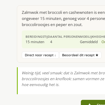
Zalmwok met broccoli en cashewnoten is een b
ongeveer 15 minuten, genoeg voor 4 personen.
broccoliroosjes en peper en zout.
BEREIDINGSTIJD
AANTAL PERSONEN
MOEILIJKHEID
H
15 minuten
4
Gemiddeld
O
Direct naar recept ↓
Beoordeel dit recept ★
Weinig tijd, veel smaak: dat is Zalmwok met bro
broccoliroosjes en knoflook: samen vormen ze 
hoe eenvoudig het is.