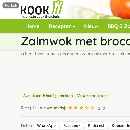
AI-kok
Home
Recepten
Nieuw
BBQ & Z
Zalmwok met brocc
U bent hier:
Home
›
Recepten
›
Zalmwok met broccoli e
Avondeten & hoofdgerechten
Vis & zeevruchten
★★★☆☆
Recept van
rozenmeisje
3 (3)
Delen:
WhatsApp
Facebook
Pinterest
Kopieer li