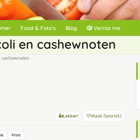
omer
Food & Foto’s
Blog
🎲 Verras me
oli en cashewnoten
n cashewnoten
Maak favoriet
2
👍
Lekker!
nk
Print