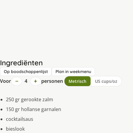
Ingrediënten
Op boodschappenlijst
Plan in weekmenu
−
+
Voor
4
personen
Metrisch
US cups/oz
250 gr gerookte zalm
150 gr hollanse garnalen
cocktailsaus
bieslook