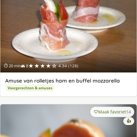
★★★★☆
⏱ 20 min
👥 8
4.34 (128)
Amuse van rolletjes ham en buffel mozzarella
Voorgerechten & amuses
Maak favoriet
14
👍