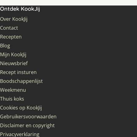
Ontdek KookJij
Over KookJij
Contact
Recepten
Blog
Mijn KookJij
Nieuwsbrief
Recept insturen
Boodschappenlijst
Weekmenu
Thuis koks
Cookies op KookJij
Gebruikersvoorwaarden
Disclaimer en copyright
Privacyverklaring