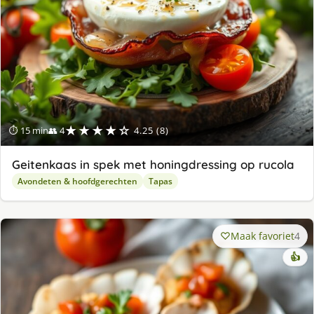
★★★★☆
⏱ 15 min
👥 4
4.25 (8)
Geitenkaas in spek met honingdressing op rucola
Avondeten & hoofdgerechten
Tapas
Maak favoriet
4
👍