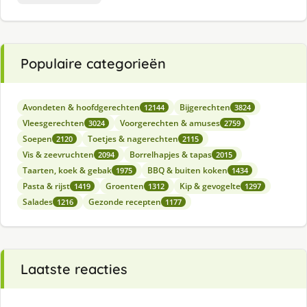
Populaire categorieën
Avondeten & hoofdgerechten
Bijgerechten
12144
3824
Vleesgerechten
Voorgerechten & amuses
3024
2759
Soepen
Toetjes & nagerechten
2120
2115
Vis & zeevruchten
Borrelhapjes & tapas
2094
2015
Taarten, koek & gebak
BBQ & buiten koken
1975
1434
Pasta & rijst
Groenten
Kip & gevogelte
1419
1312
1297
Salades
Gezonde recepten
1216
1177
Laatste reacties