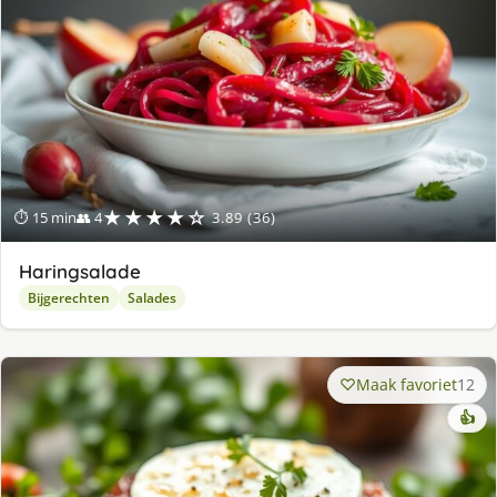
★★★★☆
⏱ 15 min
👥 4
3.89 (36)
Haringsalade
Bijgerechten
Salades
Maak favoriet
12
👍