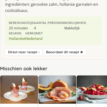
ingrediënten: gerookte zalm, hollanse garnalen en
cocktailsaus.
BEREIDINGSTIJD
AANTAL PERSONEN
MOEILIJKHEID
20 minuten
4
Makkelijk
KEUKEN
HERKOMST
Hollandse
Nederland
Direct naar recept ↓
Beoordeel dit recept ★
Misschien ook lekker