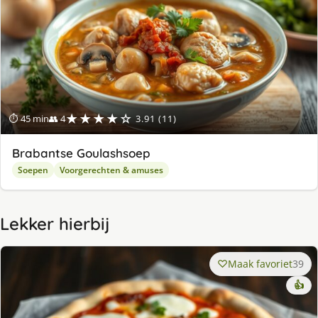
★★★★☆
⏱ 45 min
👥 4
3.91 (11)
Brabantse Goulashsoep
Soepen
Voorgerechten & amuses
Lekker hierbij
Maak favoriet
39
👍