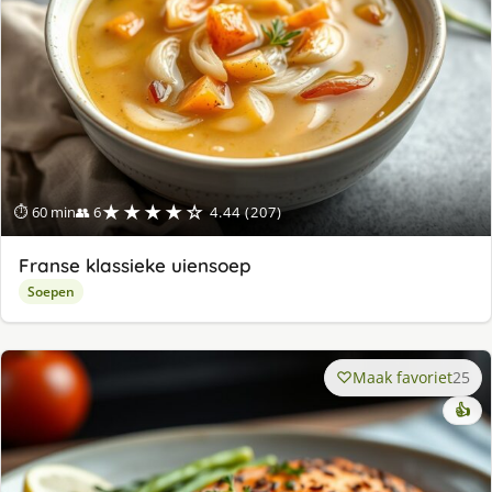
★★★★☆
⏱ 60 min
👥 6
4.44 (207)
Franse klassieke uiensoep
Soepen
Maak favoriet
25
👍