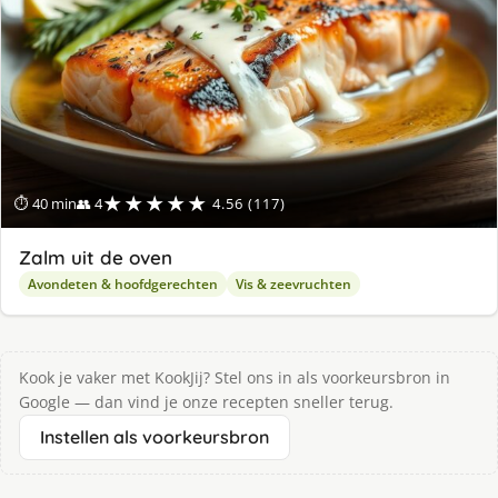
★★★★★
⏱ 40 min
👥 4
4.56 (117)
Zalm uit de oven
Avondeten & hoofdgerechten
Vis & zeevruchten
Kook je vaker met KookJij? Stel ons in als voorkeursbron in
Google — dan vind je onze recepten sneller terug.
Instellen als voorkeursbron