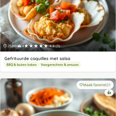
★★★★★
⏱ 25 min
👥 4
4.8 (5)
Gefrituurde coquilles met salsa
BBQ & buiten koken
Voorgerechten & amuses
Maak favoriet
21
👍