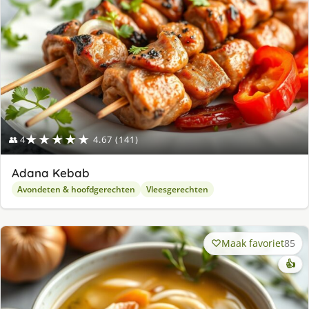
★★★★★
👥 4
4.67 (141)
Adana Kebab
Avondeten & hoofdgerechten
Vleesgerechten
Maak favoriet
85
👍