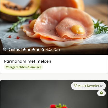
★★★★☆
⏱ 15 min
👥 4
4.24 (21)
Parmaham met meloen
Voorgerechten & amuses
Maak favoriet
18
👍