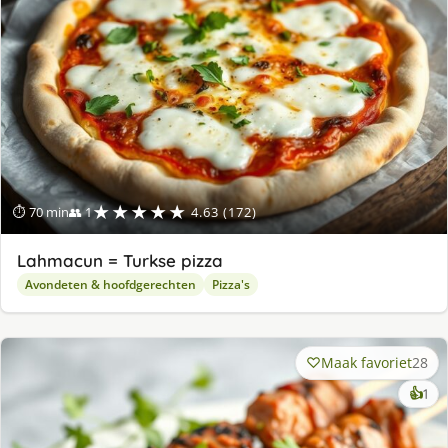
★★★★★
⏱ 70 min
👥 1
4.63 (172)
Lahmacun = Turkse pizza
Avondeten & hoofdgerechten
Pizza's
Maak favoriet
28
ke
👍
1
lek
ge