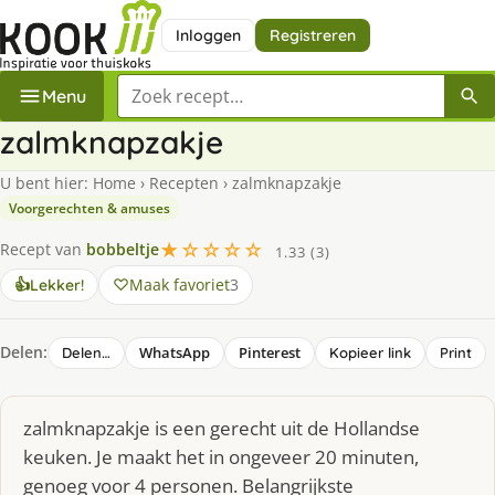
Inloggen
Registreren
Zoek een recept
Menu
zalmknapzakje
U bent hier:
Home
›
Recepten
›
zalmknapzakje
Voorgerechten & amuses
★☆☆☆☆
Recept van
bobbeltje
1.33 (3)
Maak favoriet
3
👍
Lekker!
Delen:
WhatsApp
Pinterest
Delen…
Kopieer link
Print
zalmknapzakje is een gerecht uit de Hollandse
keuken. Je maakt het in ongeveer 20 minuten,
genoeg voor 4 personen. Belangrijkste