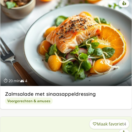
👍
⏱ 20 min
👥 4
Zalmsalade met sinaasappeldressing
Voorgerechten & amuses
Maak favoriet
4