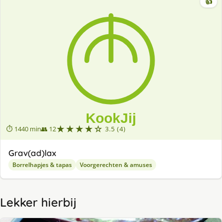
👍
★★★★☆
⏱ 1440 min
👥 12
3.5 (4)
Grav(ad)lax
Borrelhapjes & tapas
Voorgerechten & amuses
Lekker hierbij