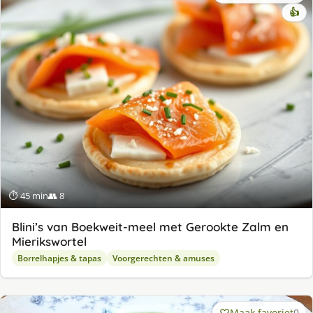
👍
⏱ 45 min
👥 8
Blini’s van Boekweit-meel met Gerookte Zalm en
Mierikswortel
Borrelhapjes & tapas
Voorgerechten & amuses
Maak favoriet
0