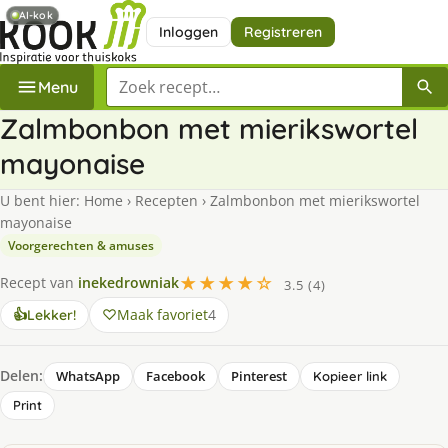
AI-kok
Inloggen
Registreren
Zoek een recept
Menu
Zalmbonbon met mierikswortel
mayonaise
U bent hier:
Home
›
Recepten
›
Zalmbonbon met mierikswortel
mayonaise
Voorgerechten & amuses
★★★★☆
Recept van
inekedrowniak
3.5 (4)
Maak favoriet
4
👍
Lekker!
Delen:
WhatsApp
Facebook
Pinterest
Kopieer link
Print