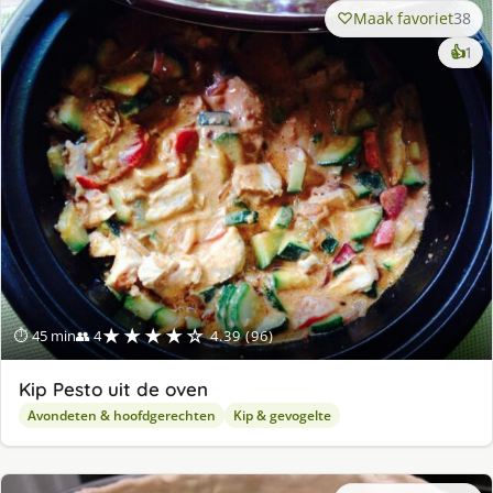
Maak favoriet
38
ke
👍
1
lek
ge
★★★★☆
⏱ 45 min
👥 4
4.39 (96)
Kip Pesto uit de oven
Avondeten & hoofdgerechten
Kip & gevogelte