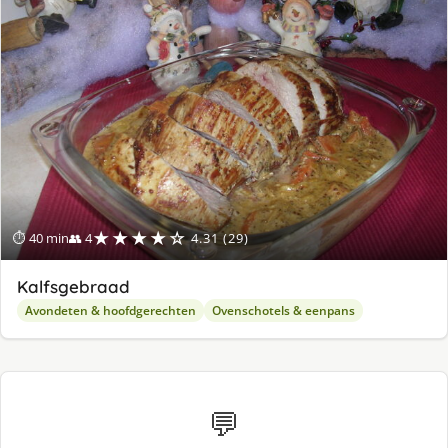
★★★★☆
⏱ 40 min
👥 4
4.31 (29)
Kalfsgebraad
Avondeten & hoofdgerechten
Ovenschotels & eenpans
💬