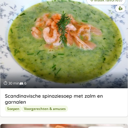
👍
⏱ 30 min
👥 6
Scandinavische spinaziesoep met zalm en
garnalen
Soepen
Voorgerechten & amuses