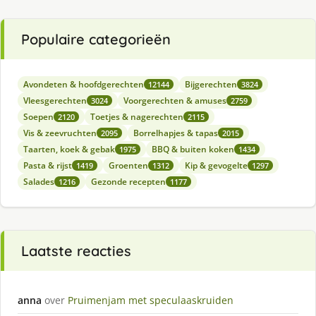
Populaire categorieën
Avondeten & hoofdgerechten
Bijgerechten
12144
3824
Vleesgerechten
Voorgerechten & amuses
3024
2759
Soepen
Toetjes & nagerechten
2120
2115
Vis & zeevruchten
Borrelhapjes & tapas
2095
2015
Taarten, koek & gebak
BBQ & buiten koken
1975
1434
Pasta & rijst
Groenten
Kip & gevogelte
1419
1312
1297
Salades
Gezonde recepten
1216
1177
Laatste reacties
anna
over
Pruimenjam met speculaaskruiden