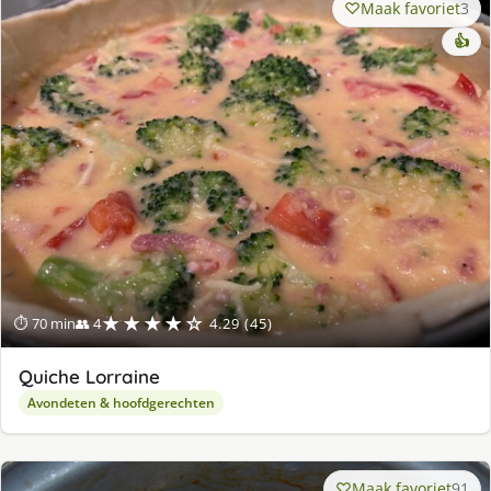
Maak favoriet
3
👍
★★★★☆
⏱ 70 min
👥 4
4.29 (45)
Quiche Lorraine
Avondeten & hoofdgerechten
Maak favoriet
91