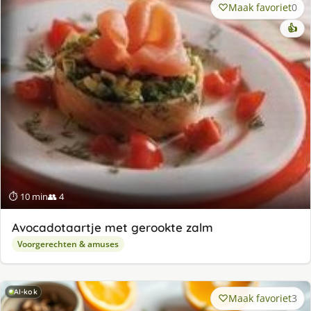
Maak favoriet
0
👍
⏱ 10 min
👥 4
Avocadotaartje met gerookte zalm
Voorgerechten & amuses
AI-kok
Maak favoriet
3