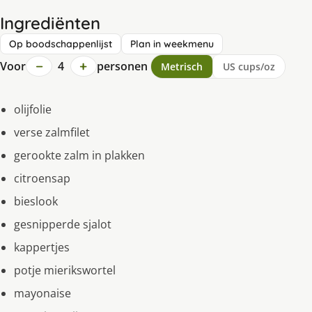
Ingrediënten
Op boodschappenlijst
Plan in weekmenu
−
+
Voor
4
personen
Metrisch
US cups/oz
olijfolie
verse zalmfilet
gerookte zalm in plakken
citroensap
bieslook
gesnipperde sjalot
kappertjes
potje mierikswortel
mayonaise