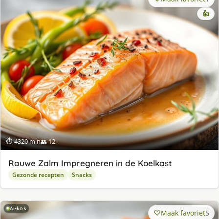
👍
⏱ 4320 min
👥 12
Rauwe Zalm Impregneren in de Koelkast
Gezonde recepten
Snacks
AI-kok
Maak favoriet
5