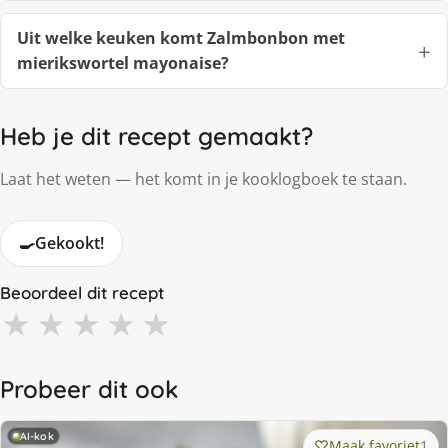
Uit welke keuken komt Zalmbonbon met
mierikswortel mayonaise?
Heb je dit recept gemaakt?
Laat het weten — het komt in je kooklogboek te staan.
🍳
Gekookt!
Beoordeel dit recept
★
★
★
★
★
Probeer dit ook
AI-kok
Maak favoriet
1