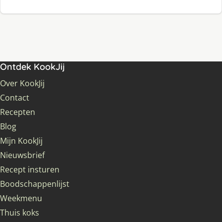
Ontdek KookJij
Over KookJij
Contact
Recepten
Blog
Mijn KookJij
Nieuwsbrief
Recept insturen
Boodschappenlijst
Weekmenu
Thuis koks