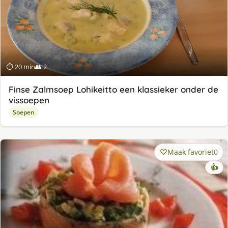
⏱ 20 min
👥 2
Finse Zalmsoep Lohikeitto een klassieker onder de
vissoepen
Soepen
Maak favoriet
0
👍