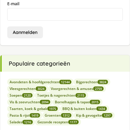
E-mail
Aanmelden
Populaire categorieën
Avondeten & hoofdgerechten
Bijgerechten
12144
3824
Vleesgerechten
Voorgerechten & amuses
3024
2759
Soepen
Toetjes & nagerechten
2120
2115
Vis & zeevruchten
Borrelhapjes & tapas
2094
2015
Taarten, koek & gebak
BBQ & buiten koken
1975
1434
Pasta & rijst
Groenten
Kip & gevogelte
1419
1312
1297
Salades
Gezonde recepten
1216
1177