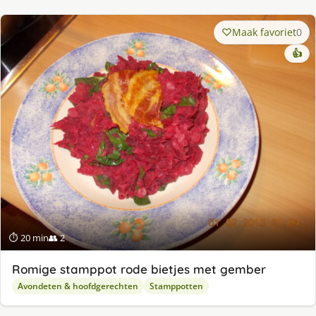
Maak favoriet
0
👍
⏱ 20 min
👥 2
Romige stamppot rode bietjes met gember
Avondeten & hoofdgerechten
Stamppotten