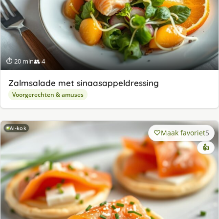
⏱ 20 min
👥 4
Zalmsalade met sinaasappeldressing
Voorgerechten & amuses
AI-kok
Maak favoriet
5
👍