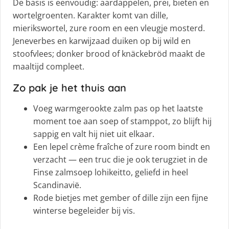
De basis is eenvoudig: aardappelen, prei, bieten en
wortelgroenten. Karakter komt van dille,
mierikswortel, zure room en een vleugje mosterd.
Jeneverbes en karwijzaad duiken op bij wild en
stoofvlees; donker brood of knäckebröd maakt de
maaltijd compleet.
Zo pak je het thuis aan
Voeg warmgerookte zalm pas op het laatste
moment toe aan soep of stamppot, zo blijft hij
sappig en valt hij niet uit elkaar.
Een lepel crème fraîche of zure room bindt en
verzacht — een truc die je ook terugziet in de
Finse zalmsoep lohikeitto, geliefd in heel
Scandinavië.
Rode bietjes met gember of dille zijn een fijne
winterse begeleider bij vis.