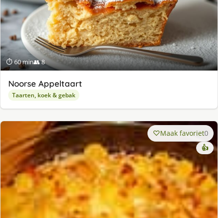
⏱ 60 min
👥 8
Noorse Appeltaart
Taarten, koek & gebak
Maak favoriet
0
👍