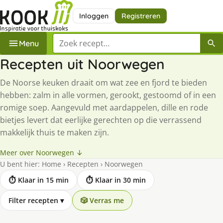
Inloggen
Registreren
Zoek een recept
Menu
Recepten uit Noorwegen
De Noorse keuken draait om wat zee en fjord te bieden
hebben: zalm in alle vormen, gerookt, gestoomd of in een
romige soep. Aangevuld met aardappelen, dille en rode
bietjes levert dat eerlijke gerechten op die verrassend
makkelijk thuis te maken zijn.
Meer over Noorwegen ↓
U bent hier:
Home
›
Recepten
›
Noorwegen
⏱ Klaar in 15 min
⏱ Klaar in 30 min
Filter recepten
▾
🎲 Verras me