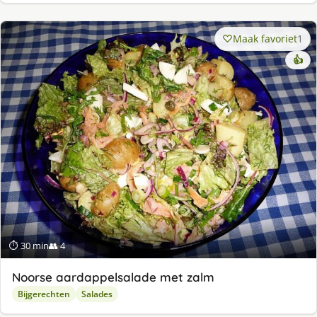
Maak favoriet
1
👍
⏱ 30 min
👥 4
Noorse aardappelsalade met zalm
Bijgerechten
Salades