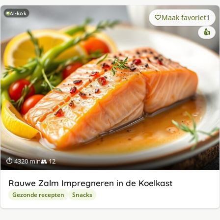
AI-kok
Maak favoriet
1
👍
⏱ 4320 min
👥 12
Rauwe Zalm Impregneren in de Koelkast
Gezonde recepten
Snacks