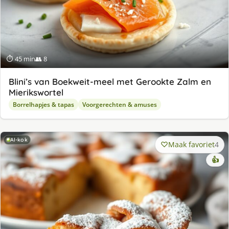
⏱ 45 min
👥 8
Blini’s van Boekweit-meel met Gerookte Zalm en
Mierikswortel
Borrelhapjes & tapas
Voorgerechten & amuses
AI-kok
Maak favoriet
4
👍