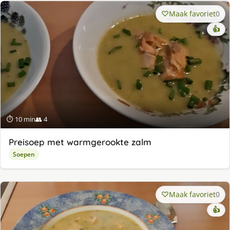
Maak favoriet
0
👍
⏱ 10 min
👥 4
Preisoep met warmgerookte zalm
Soepen
Maak favoriet
0
👍