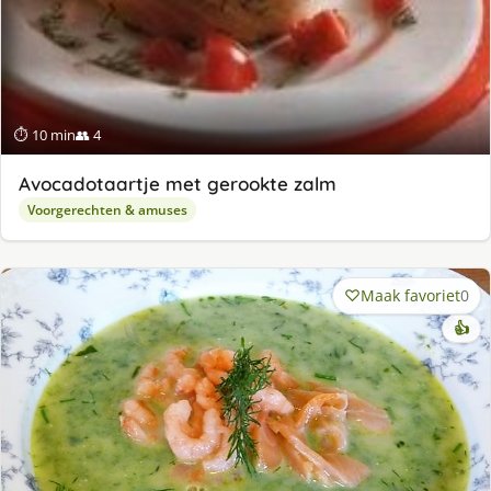
⏱ 10 min
👥 4
Avocadotaartje met gerookte zalm
Voorgerechten & amuses
Maak favoriet
0
👍