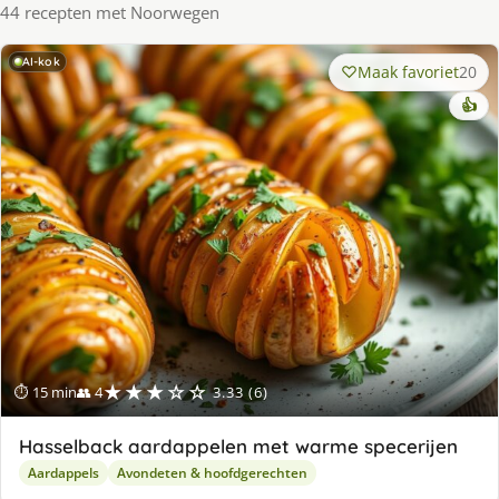
44 recepten met Noorwegen
AI-kok
Maak favoriet
20
👍
★★★☆☆
⏱ 15 min
👥 4
3.33 (6)
Hasselback aardappelen met warme specerijen
Aardappels
Avondeten & hoofdgerechten