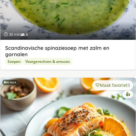
⏱ 30 min
👥 6
Scandinavische spinaziesoep met zalm en
garnalen
Soepen
Voorgerechten & amuses
AI-kok
Maak favoriet
3
👍