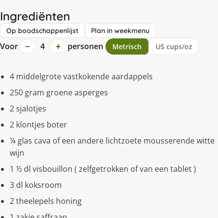
Ingrediënten
Op boodschappenlijst
Plan in weekmenu
−
+
Voor
4
personen
Metrisch
US cups/oz
4 middelgrote vastkokende aardappels
250 gram groene asperges
2 sjalotjes
2 klontjes boter
¼ glas cava of een andere lichtzoete mousserende witte
wijn
1 ½ dl visbouillon ( zelfgetrokken of van een tablet )
3 dl koksroom
2 theelepels honing
1 zakje saffraan