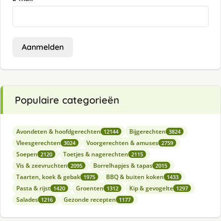
Aanmelden
Populaire categorieën
Avondeten & hoofdgerechten
Bijgerechten
12144
3824
Vleesgerechten
Voorgerechten & amuses
3024
2759
Soepen
Toetjes & nagerechten
2120
2115
Vis & zeevruchten
Borrelhapjes & tapas
2095
2015
Taarten, koek & gebak
BBQ & buiten koken
1975
1433
Pasta & rijst
Groenten
Kip & gevogelte
1420
1312
1297
Salades
Gezonde recepten
1216
1177