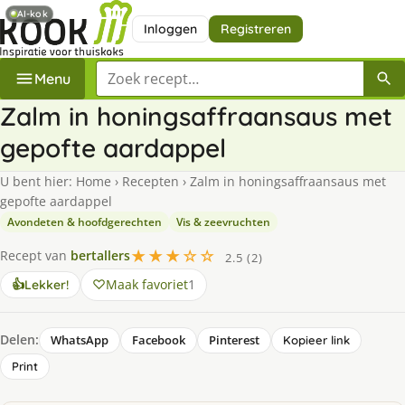
AI-kok
Inloggen
Registreren
Zoek een recept
Menu
Zalm in honingsaffraansaus met
gepofte aardappel
U bent hier:
Home
›
Recepten
›
Zalm in honingsaffraansaus met
gepofte aardappel
Avondeten & hoofdgerechten
Vis & zeevruchten
★★★☆☆
Recept van
bertallers
2.5 (2)
Maak favoriet
1
👍
Lekker!
Delen:
WhatsApp
Facebook
Pinterest
Kopieer link
Print