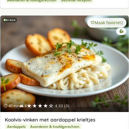
Avondeten & hoofdgerechten
Gezonde recepten
AI-kok
Maak favoriet
2
👍
★★★★☆
⏱ 40 min
👥 4
4.33 (3)
Koolvis-vinken met aardappel krieltjes
Aardappels
Avondeten & hoofdgerechten