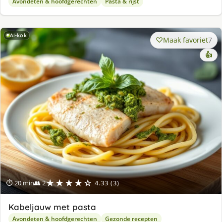
Avondeten & hoofdgerechten
Pasta & rijst
AI-kok
Maak favoriet
7
👍
★★★★☆
⏱ 20 min
👥 2
4.33 (3)
Kabeljauw met pasta
Avondeten & hoofdgerechten
Gezonde recepten