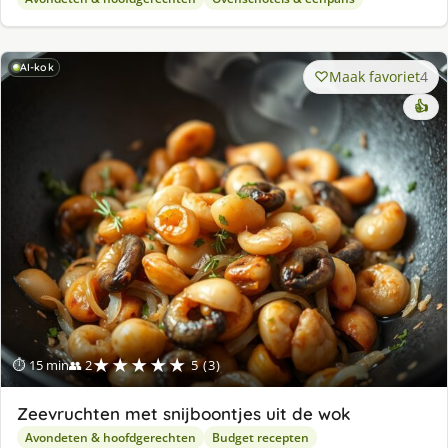
AI-kok
Maak favoriet
4
👍
★★★★★
⏱ 15 min
👥 2
5 (3)
Zeevruchten met snijboontjes uit de wok
Avondeten & hoofdgerechten
Budget recepten