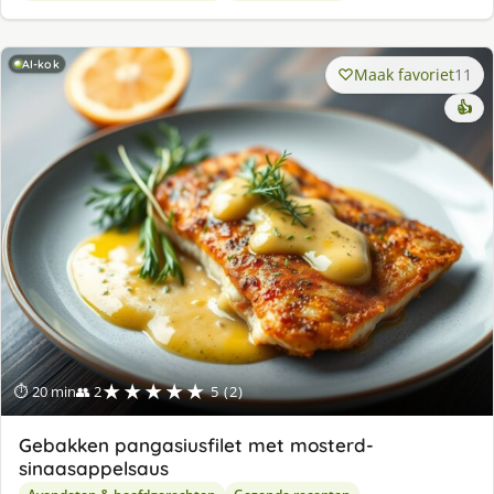
AI-kok
Maak favoriet
11
👍
★★★★★
⏱ 20 min
👥 2
5 (2)
Gebakken pangasiusfilet met mosterd-
sinaasappelsaus