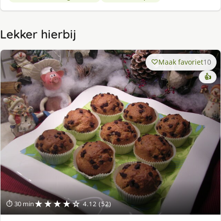
Lekker hierbij
Maak favoriet
10
👍
★★★★☆
⏱ 30 min
4.12 (52)