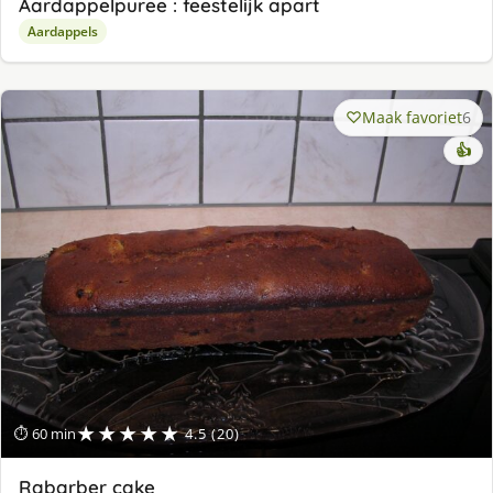
Aardappelpuree : feestelijk apart
Aardappels
Maak favoriet
6
👍
★★★★★
⏱ 60 min
4.5 (20)
Rabarber cake