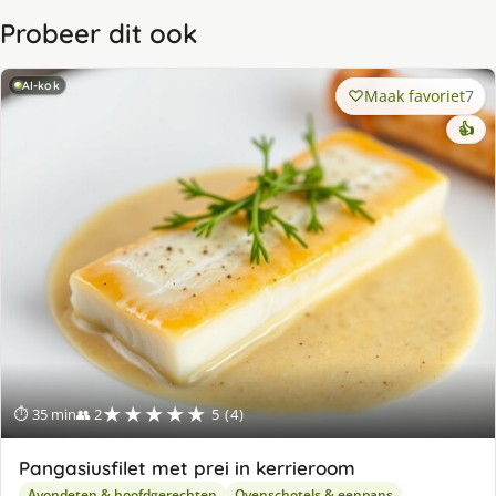
Probeer dit ook
AI-kok
Maak favoriet
7
👍
★★★★★
⏱ 35 min
👥 2
5 (4)
Pangasiusfilet met prei in kerrieroom
Avondeten & hoofdgerechten
Ovenschotels & eenpans