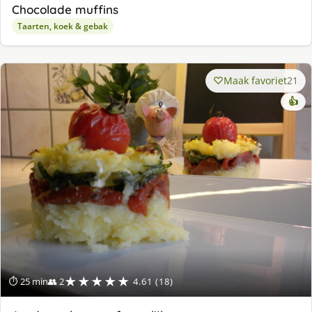
Chocolade muffins
Taarten, koek & gebak
Maak favoriet
21
👍
★★★★★
⏱ 25 min
👥 2
4.61 (18)