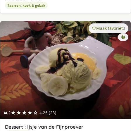
Taarten, koek & gebak
Maak favoriet
3
👍
★★★★☆
👥 2
4.26 (23)
Dessert : Ijsje van de Fijnproever