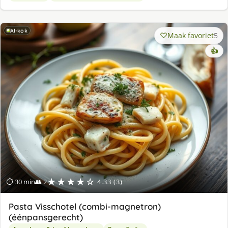
AI-kok
Maak favoriet
5
👍
★★★★☆
⏱ 30 min
👥 2
4.33 (3)
Pasta Visschotel (combi-magnetron)
(éénpansgerecht)