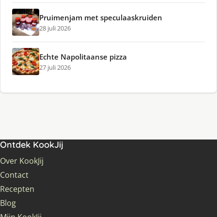
Pruimenjam met speculaaskruiden
28 juli 2026
Echte Napolitaanse pizza
27 juli 2026
Ontdek KookJij
Over KookJij
Contact
Recepten
Blog
Mijn KookJij