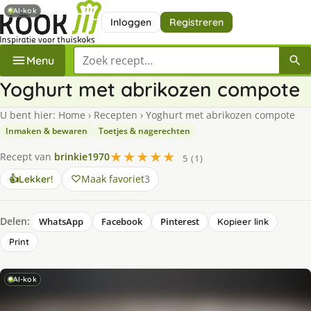
AI-kok
Inloggen
Registreren
Zoek een recept
Menu
Yoghurt met abrikozen compote
U bent hier:
Home
›
Recepten
›
Yoghurt met abrikozen compote
Inmaken & bewaren
Toetjes & nagerechten
★★★★★
Recept van
brinkie1970
5 (1)
Maak favoriet
3
👍
Lekker!
Delen:
WhatsApp
Facebook
Pinterest
Kopieer link
Print
AI-kok