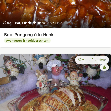
★★★★☆
⏱ 60 min
👥 4
3.96 (108)
Babi Pangang à la Henkie
Avondeten & hoofdgerechten
Maak favoriet
8
👍