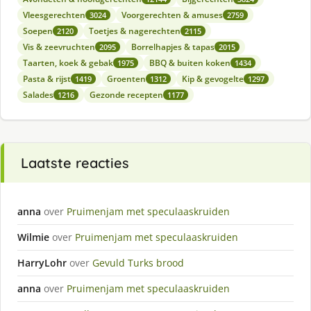
Vleesgerechten
Voorgerechten & amuses
3024
2759
Soepen
Toetjes & nagerechten
2120
2115
Vis & zeevruchten
Borrelhapjes & tapas
2095
2015
Taarten, koek & gebak
BBQ & buiten koken
1975
1434
Pasta & rijst
Groenten
Kip & gevogelte
1419
1312
1297
Salades
Gezonde recepten
1216
1177
Laatste reacties
anna
over
Pruimenjam met speculaaskruiden
Wilmie
over
Pruimenjam met speculaaskruiden
HarryLohr
over
Gevuld Turks brood
anna
over
Pruimenjam met speculaaskruiden