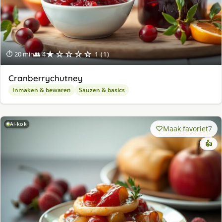
★☆☆☆☆
⏱ 20 min
👥 4
1 (1)
Cranberrychutney
Inmaken & bewaren
Sauzen & basics
AI-kok
Maak favoriet
7
👍