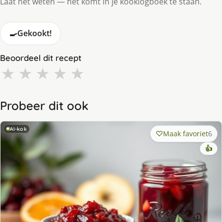
Laat het weten — het komt in je kooklogboek te staan.
🍳
Gekookt!
Beoordeel dit recept
★
★
★
★
★
Probeer dit ook
AI-kok
Maak favoriet
6
👍