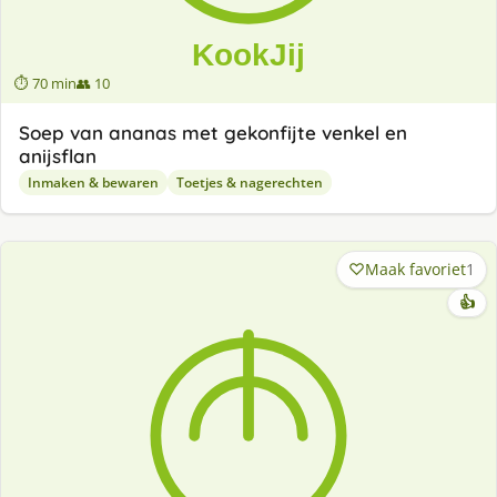
⏱ 70 min
👥 10
Soep van ananas met gekonfijte venkel en
anijsflan
Inmaken & bewaren
Toetjes & nagerechten
Maak favoriet
1
👍