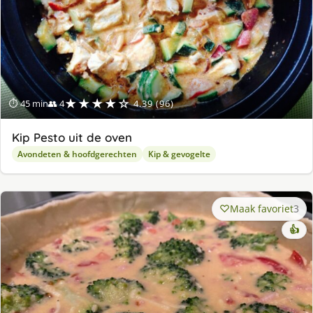
★★★★☆
⏱ 45 min
👥 4
4.39 (96)
Kip Pesto uit de oven
Avondeten & hoofdgerechten
Kip & gevogelte
Maak favoriet
3
👍