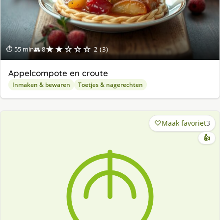
★★☆☆☆
⏱ 55 min
👥 8
2 (3)
Appelcompote en croute
Inmaken & bewaren
Toetjes & nagerechten
Maak favoriet
3
👍