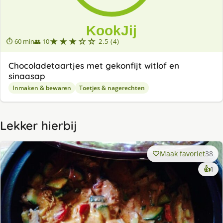
★★★☆☆
⏱ 60 min
👥 10
2.5 (4)
Chocoladetaartjes met gekonfijt witlof en
sinaasap
Inmaken & bewaren
Toetjes & nagerechten
Lekker hierbij
Maak favoriet
38
ke
👍
1
lek
ge