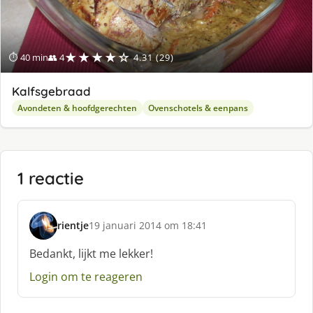
★★★★☆
⏱ 40 min
👥 4
4.31 (29)
Kalfsgebraad
Avondeten & hoofdgerechten
Ovenschotels & eenpans
1 reactie
rientje
19 januari 2014 om 18:41
s
c
Bedankt, lijkt me lekker!
h
Login om te reageren
r
e
e