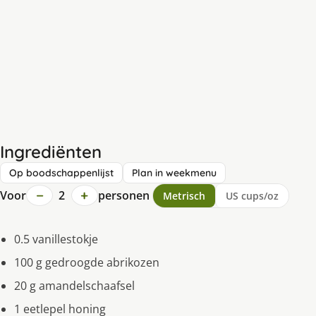
Ingrediënten
Op boodschappenlijst
Plan in weekmenu
−
+
Voor
2
personen
Metrisch
US cups/oz
0.5 vanillestokje
100 g gedroogde abrikozen
20 g amandelschaafsel
1 eetlepel honing