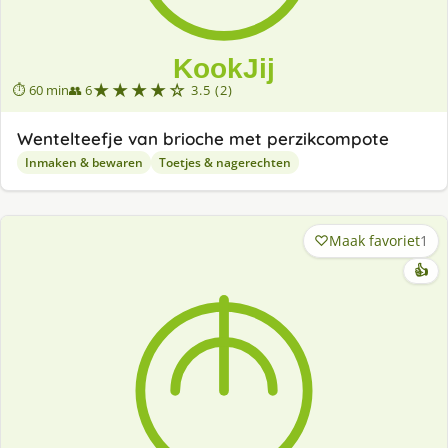
★★★★☆
⏱ 60 min
👥 6
3.5 (2)
Wentelteefje van brioche met perzikcompote
Inmaken & bewaren
Toetjes & nagerechten
Maak favoriet
1
👍