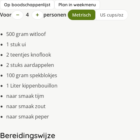
Op boodschappenlijst
Plan in weekmenu
−
+
Voor
4
personen
Metrisch
US cups/oz
500 gram witloof
1 stuk ui
2 teentjes knoflook
2 stuks aardappelen
100 gram spekblokjes
1 Liter kippenbouillon
naar smaak tijm
naar smaak zout
naar smaak peper
Bereidingswijze