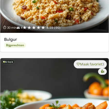
★★★★★
⏱ 30 min
👥 4
4.59 (90)
Bulgur
Bijgerechten
AI-kok
Maak favoriet
3
👍