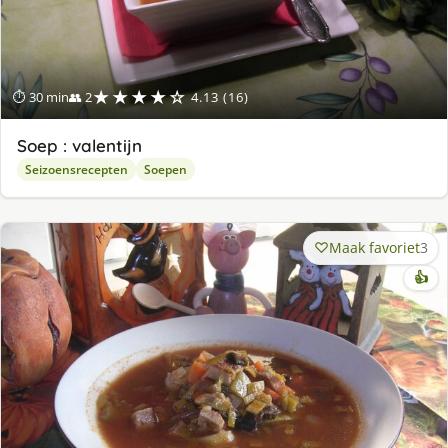
★★★★☆
⏱ 30 min
👥 2
4.13 (16)
Soep : valentijn
Seizoensrecepten
Soepen
Maak favoriet
3
👍