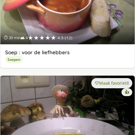
★★★★★
⏱ 30 min
👥 4
4.5 (12)
Soep : voor de liefhebbers
Soepen
Maak favoriet
8
👍