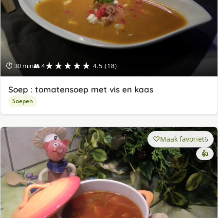
★★★★★
⏱ 30 min
👥 4
4.5 (18)
Soep : tomatensoep met vis en kaas
Soepen
Maak favoriet
6
👍