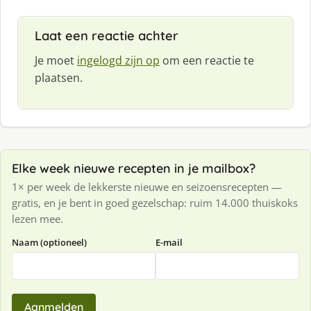
e
f
Laat een reactie achter
:
Je moet
ingelogd zijn op
om een reactie te
plaatsen.
Elke week nieuwe recepten in je mailbox?
1× per week de lekkerste nieuwe en seizoensrecepten —
gratis, en je bent in goed gezelschap: ruim 14.000 thuiskoks
lezen mee.
Naam (optioneel)
E-mail
Aanmelden