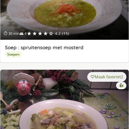
★★★★☆
⏱ 30 min
👥 4
4.2 (15)
Soep : spruitensoep met mosterd
Soepen
Maak favoriet
2
👍