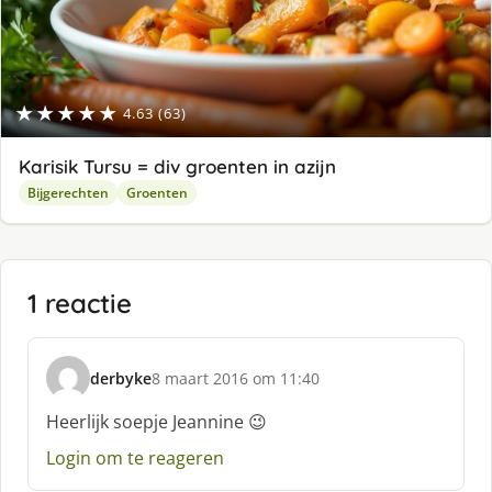
★★★★★
4.63 (63)
Karisik Tursu = div groenten in azijn
Bijgerechten
Groenten
1 reactie
derbyke
8 maart 2016 om 11:40
s
c
Heerlijk soepje Jeannine 😉
h
Login om te reageren
r
e