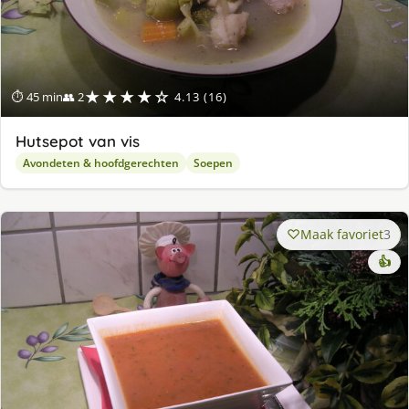
★★★★☆
⏱ 45 min
👥 2
4.13 (16)
Hutsepot van vis
Avondeten & hoofdgerechten
Soepen
Maak favoriet
3
👍