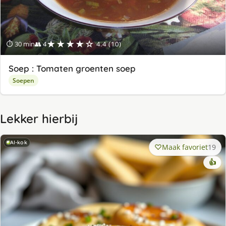
★★★★☆
⏱ 30 min
👥 4
4.4 (10)
Soep : Tomaten groenten soep
Soepen
Lekker hierbij
AI-kok
Maak favoriet
19
👍