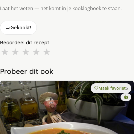
Laat het weten — het komt in je kooklogboek te staan.
🍳
Gekookt!
Beoordeel dit recept
★
★
★
★
★
Probeer dit ook
Maak favoriet
5
👍