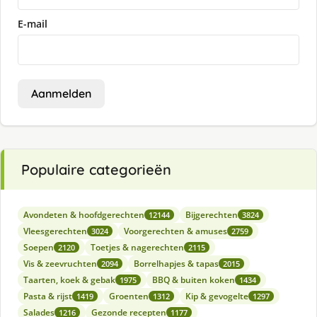
E-mail
Aanmelden
Populaire categorieën
Avondeten & hoofdgerechten
Bijgerechten
12144
3824
Vleesgerechten
Voorgerechten & amuses
3024
2759
Soepen
Toetjes & nagerechten
2120
2115
Vis & zeevruchten
Borrelhapjes & tapas
2094
2015
Taarten, koek & gebak
BBQ & buiten koken
1975
1434
Pasta & rijst
Groenten
Kip & gevogelte
1419
1312
1297
Salades
Gezonde recepten
1216
1177