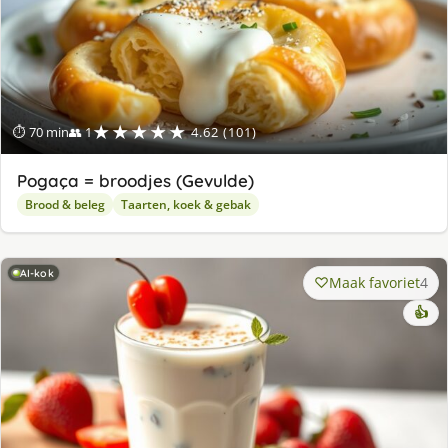
★★★★★
⏱ 70 min
👥 1
4.62 (101)
Pogaça = broodjes (Gevulde)
Brood & beleg
Taarten, koek & gebak
AI-kok
Maak favoriet
4
👍