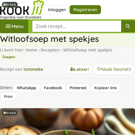
AI-kok
AI-kok
Inloggen
Registreren
Zoek een recept
Menu
Witloofsoep met spekjes
U bent hier:
Home
›
Recepten
›
Witloofsoep met spekjes
Soepen
Maak favoriet
3
Recept van
tommeke
👍
Lekker!
Delen:
WhatsApp
Facebook
Pinterest
Kopieer link
Print
AI-kok