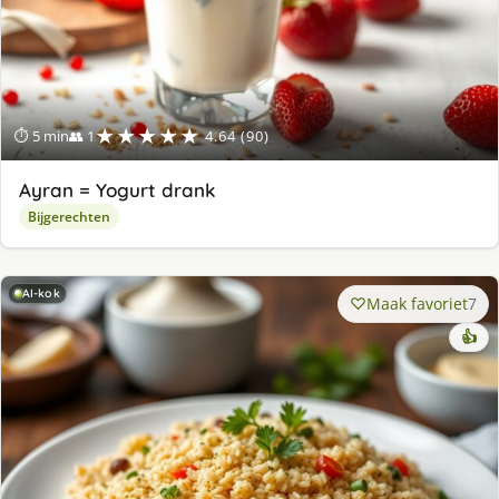
★★★★★
⏱ 5 min
👥 1
4.64 (90)
Ayran = Yogurt drank
Bijgerechten
AI-kok
Maak favoriet
7
👍