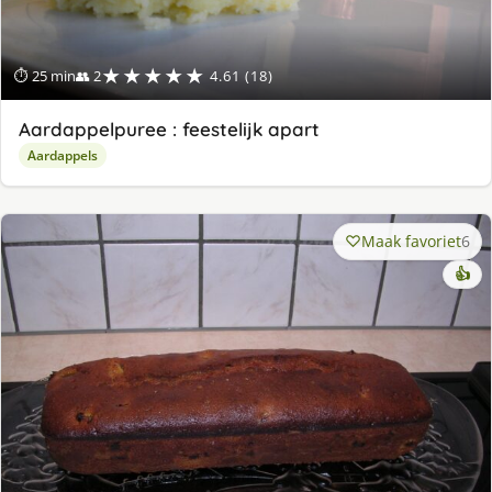
★★★★★
⏱ 25 min
👥 2
4.61 (18)
Aardappelpuree : feestelijk apart
Aardappels
Maak favoriet
6
👍