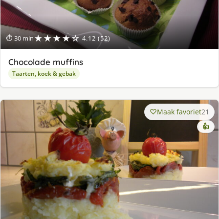
★★★★☆
⏱ 30 min
4.12 (52)
Chocolade muffins
Taarten, koek & gebak
Maak favoriet
21
👍