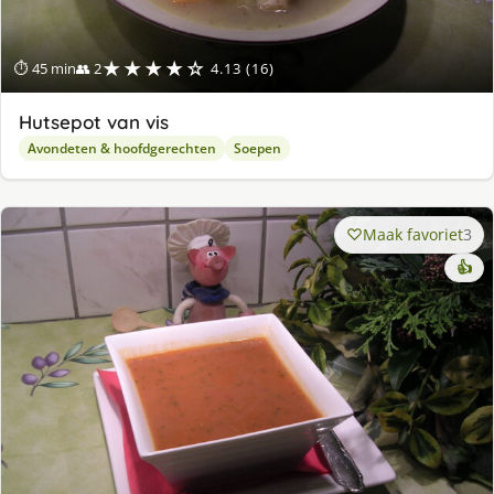
★★★★☆
⏱ 45 min
👥 2
4.13 (16)
Hutsepot van vis
Avondeten & hoofdgerechten
Soepen
Maak favoriet
3
👍