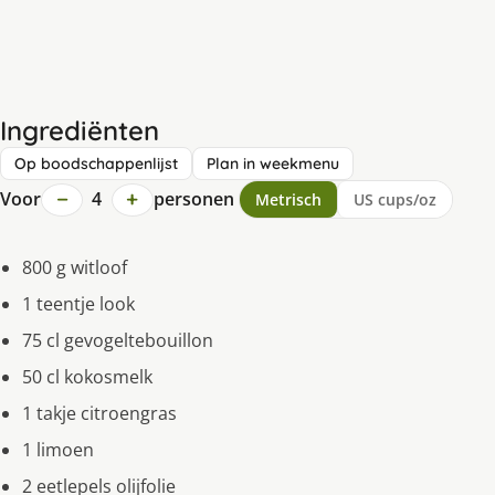
Ingrediënten
Op boodschappenlijst
Plan in weekmenu
−
+
Voor
4
personen
Metrisch
US cups/oz
800 g witloof
1 teentje look
75 cl gevogeltebouillon
50 cl kokosmelk
1 takje citroengras
1 limoen
2 eetlepels olijfolie