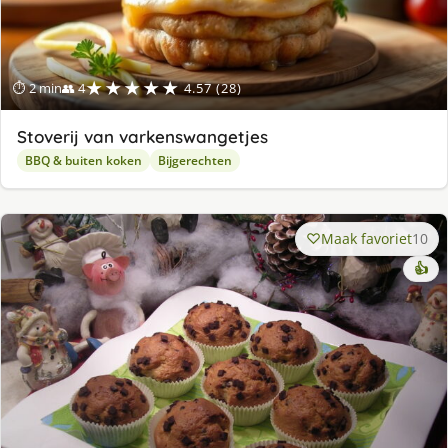
★★★★★
⏱ 2 min
👥 4
4.57 (28)
Stoverij van varkenswangetjes
BBQ & buiten koken
Bijgerechten
Maak favoriet
10
👍