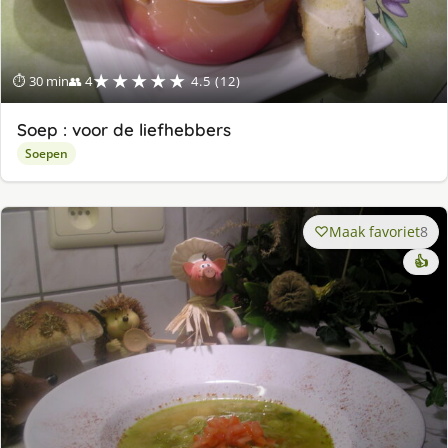
★★★★★
⏱ 30 min
👥 4
4.5 (12)
Soep : voor de liefhebbers
Soepen
Maak favoriet
8
👍