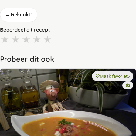
🍳
Gekookt!
Beoordeel dit recept
★
★
★
★
★
Probeer dit ook
Maak favoriet
5
👍