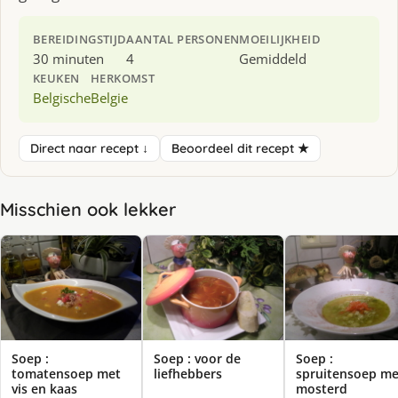
BEREIDINGSTIJD
AANTAL PERSONEN
MOEILIJKHEID
30 minuten
4
Gemiddeld
KEUKEN
HERKOMST
Belgische
Belgie
Direct naar recept ↓
Beoordeel dit recept ★
Misschien ook lekker
Soep :
Soep : voor de
Soep :
tomatensoep met
liefhebbers
spruitensoep me
vis en kaas
mosterd