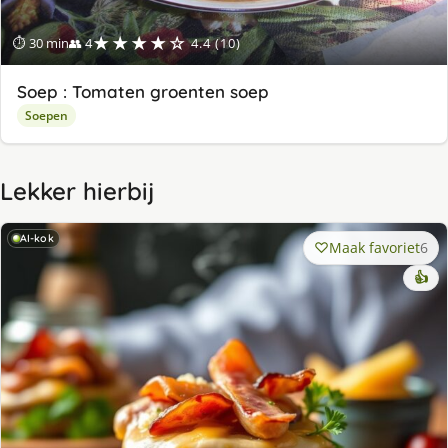
★★★★☆
⏱ 30 min
👥 4
4.4 (10)
Soep : Tomaten groenten soep
Soepen
Lekker hierbij
AI-kok
Maak favoriet
6
👍