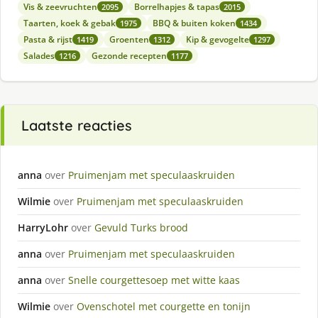
Vis & zeevruchten
Borrelhapjes & tapas
2095
2015
Taarten, koek & gebak
BBQ & buiten koken
1975
1434
Pasta & rijst
Groenten
Kip & gevogelte
1419
1312
1297
Salades
Gezonde recepten
1216
1177
Laatste reacties
anna
over
Pruimenjam met speculaaskruiden
Wilmie
over
Pruimenjam met speculaaskruiden
HarryLohr
over
Gevuld Turks brood
anna
over
Pruimenjam met speculaaskruiden
anna
over
Snelle courgettesoep met witte kaas
Wilmie
over
Ovenschotel met courgette en tonijn