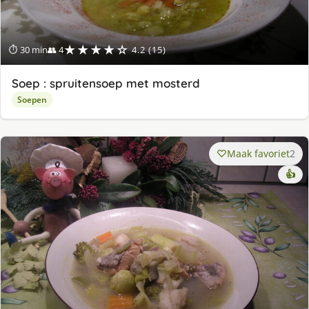
★★★★☆
⏱ 30 min
👥 4
4.2 (15)
Soep : spruitensoep met mosterd
Soepen
Maak favoriet
2
👍