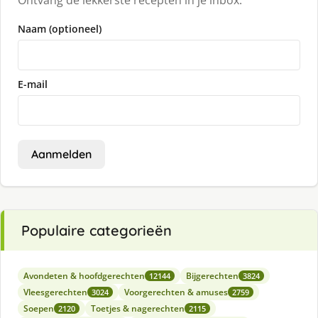
Ontvang de lekkerste recepten in je inbox.
Naam (optioneel)
E-mail
Aanmelden
Populaire categorieën
Avondeten & hoofdgerechten
Bijgerechten
12144
3824
Vleesgerechten
Voorgerechten & amuses
3024
2759
Soepen
Toetjes & nagerechten
2120
2115