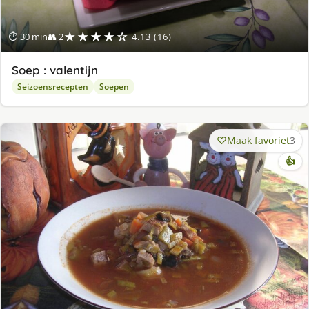
★★★★☆
⏱ 30 min
👥 2
4.13 (16)
Soep : valentijn
Seizoensrecepten
Soepen
Maak favoriet
3
👍