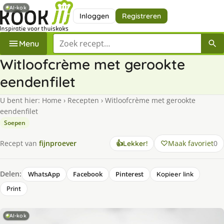
AI-kok
Inloggen
Registreren
Zoek een recept
Menu
Witloofcrème met gerookte
eendenfilet
U bent hier:
Home
›
Recepten
›
Witloofcrème met gerookte
eendenfilet
Soepen
Maak favoriet
0
Recept van
fijnproever
👍
Lekker!
Delen:
WhatsApp
Facebook
Pinterest
Kopieer link
Print
AI-kok