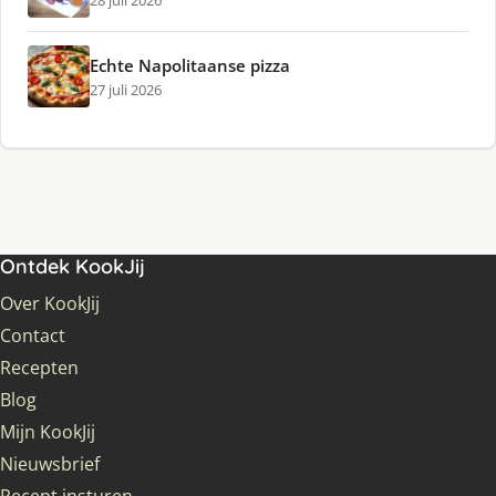
28 juli 2026
Echte Napolitaanse pizza
27 juli 2026
Ontdek KookJij
Over KookJij
Contact
Recepten
Blog
Mijn KookJij
Nieuwsbrief