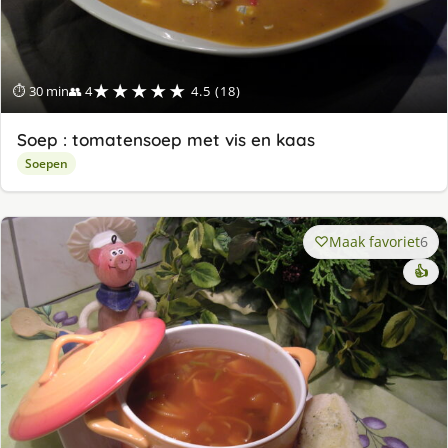
★★★★★
⏱ 30 min
👥 4
4.5 (18)
Soep : tomatensoep met vis en kaas
Soepen
Maak favoriet
6
👍