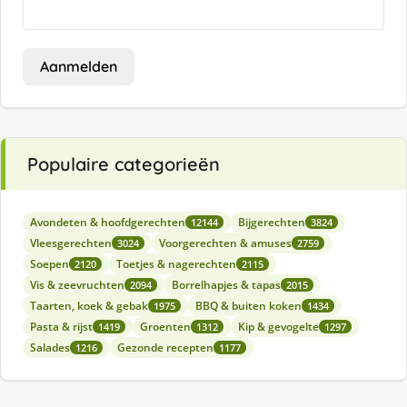
Aanmelden
Populaire categorieën
Avondeten & hoofdgerechten
Bijgerechten
12144
3824
Vleesgerechten
Voorgerechten & amuses
3024
2759
Soepen
Toetjes & nagerechten
2120
2115
Vis & zeevruchten
Borrelhapjes & tapas
2094
2015
Taarten, koek & gebak
BBQ & buiten koken
1975
1434
Pasta & rijst
Groenten
Kip & gevogelte
1419
1312
1297
Salades
Gezonde recepten
1216
1177