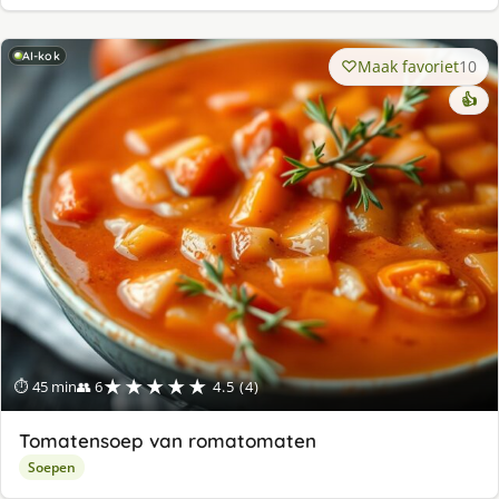
AI-kok
Maak favoriet
10
👍
★★★★★
⏱ 45 min
👥 6
4.5 (4)
Tomatensoep van romatomaten
Soepen