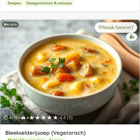
Soepen
Voorgerechten & amuses
AI-kok
Maak favoriet
7
👍
★★★★★
⏱ 45 min
👥 4
4.6 (5)
Bleekselderijsoep (Vegetarisch)