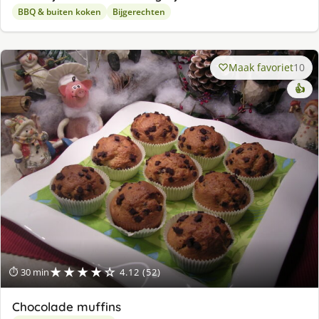
BBQ & buiten koken
Bijgerechten
Maak favoriet
10
👍
★★★★☆
⏱ 30 min
4.12 (52)
Chocolade muffins