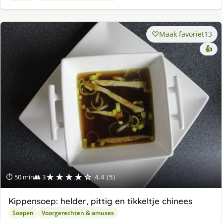
Maak favoriet
13
👍
★★★★☆
⏱ 50 min
👥 3
4.4 (5)
Kippensoep: helder, pittig en tikkeltje chinees
Soepen
Voorgerechten & amuses