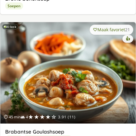
Soepen
AI-kok
Maak favoriet
21
👍
★★★★☆
⏱ 45 min
👥 4
3.91 (11)
Brabantse Goulashsoep