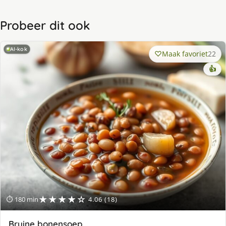
Probeer dit ook
AI-kok
Maak favoriet
22
👍
★★★★☆
⏱ 180 min
4.06 (18)
Bruine bonensoep