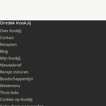
Ontdek KookJij
Over KookJij
Contact
Recepten
Blog
Mijn KookJij
Nieuwsbrief
Recept insturen
Boodschappenlijst
Weekmenu
Thuis koks
Cookies op KookJij