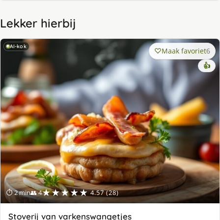
Lekker hierbij
AI-kok
Maak favoriet
6
👍
★★★★★
⏱ 2 min
👥 4
4.57 (28)
Stoverij van varkenswangetjes