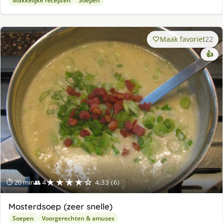
Makkelijke recepten
Soepen
Maak favoriet
22
👍
★★★★☆
⏱ 20 min
👥 4
4.33 (6)
Mosterdsoep (zeer snelle)
Soepen
Voorgerechten & amuses