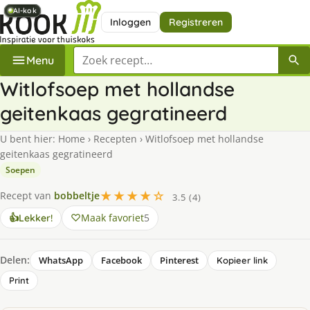
AI-kok
AI-kok
AI-kok
AI-kok
AI-kok
Inloggen
Registreren
Zoek een recept
Menu
Witlofsoep met hollandse
geitenkaas gegratineerd
U bent hier:
Home
›
Recepten
›
Witlofsoep met hollandse
geitenkaas gegratineerd
Soepen
★★★★☆
Recept van
bobbeltje
3.5 (4)
Maak favoriet
5
👍
Lekker!
Delen:
WhatsApp
Facebook
Pinterest
Kopieer link
Print