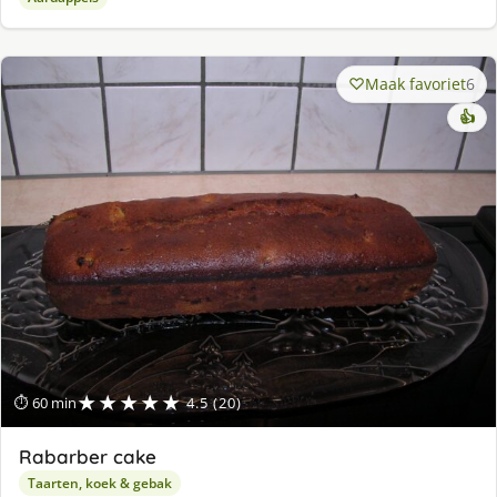
Maak favoriet
6
👍
★★★★★
⏱ 60 min
4.5 (20)
Rabarber cake
Taarten, koek & gebak