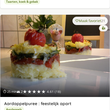
Taarten, koek & gebak
Maak favoriet
21
👍
★★★★★
⏱ 25 min
👥 2
4.61 (18)
Aardappelpuree : feestelijk apart
Aardappels