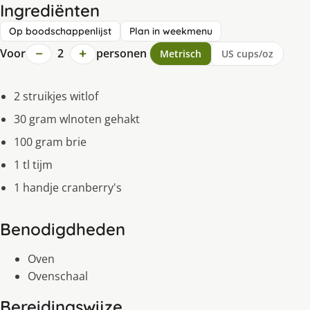
Ingrediënten
Op boodschappenlijst
Plan in weekmenu
−
+
Voor
2
personen
Metrisch
US cups/oz
2 struikjes witlof
30 gram wlnoten gehakt
100 gram brie
1 tl tijm
1 handje cranberry's
Benodigdheden
Oven
Ovenschaal
Bereidingswijze