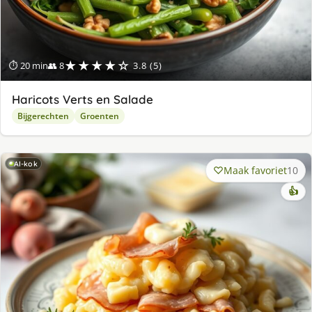
★★★★☆
⏱ 20 min
👥 8
3.8 (5)
Haricots Verts en Salade
Bijgerechten
Groenten
AI-kok
Maak favoriet
10
👍