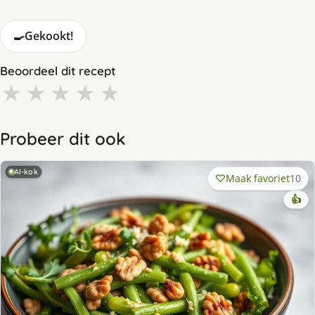
🍳
Gekookt!
Beoordeel dit recept
★
★
★
★
★
Probeer dit ook
AI-kok
Maak favoriet
10
👍