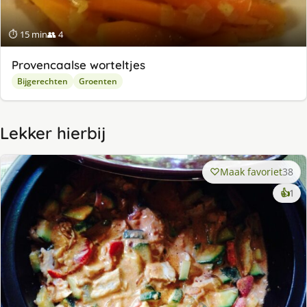
⏱ 15 min
👥 4
Provencaalse worteltjes
Bijgerechten
Groenten
Lekker hierbij
Maak favoriet
38
ke
👍
1
lek
ge