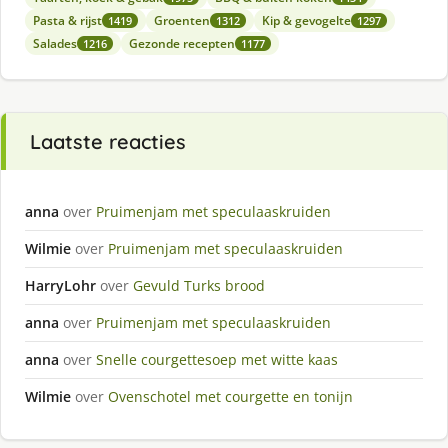
Pasta & rijst
Groenten
Kip & gevogelte
1419
1312
1297
Salades
Gezonde recepten
1216
1177
Laatste reacties
anna
over
Pruimenjam met speculaaskruiden
Wilmie
over
Pruimenjam met speculaaskruiden
HarryLohr
over
Gevuld Turks brood
anna
over
Pruimenjam met speculaaskruiden
anna
over
Snelle courgettesoep met witte kaas
Wilmie
over
Ovenschotel met courgette en tonijn