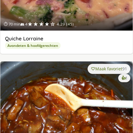
★★★★☆
⏱ 70 min
👥 4
4.29 (45)
Quiche Lorraine
Avondeten & hoofdgerechten
Maak favoriet
91
ke
👍
1
lek
ge