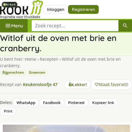
AI-kok
AI-kok
AI-kok
AI-kok
AI-kok
Inloggen
Registreren
Zoek een recept
Menu
Witlof uit de oven met brie en
cranberry.
U bent hier:
Home
›
Recepten
›
Witlof uit de oven met brie en
cranberry.
Bijgerechten
Groenten
Maak favoriet
0
Recept van
Keukensloofje 47
👍
Lekker!
Delen:
WhatsApp
Facebook
Pinterest
Kopieer link
Print