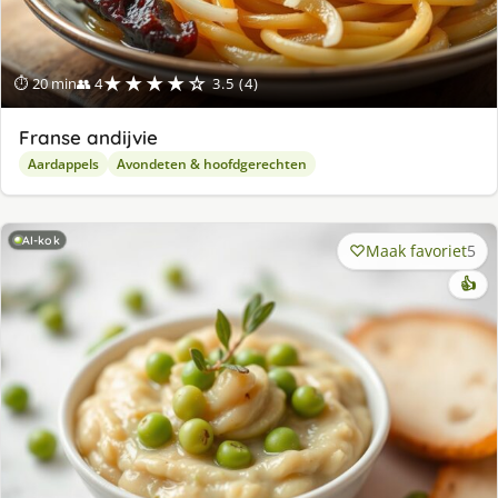
★★★★☆
⏱ 20 min
👥 4
3.5 (4)
Franse andijvie
Aardappels
Avondeten & hoofdgerechten
AI-kok
Maak favoriet
5
👍