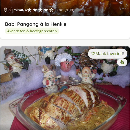
★★★★☆
⏱ 60 min
👥 4
3.96 (108)
Babi Pangang à la Henkie
Avondeten & hoofdgerechten
Maak favoriet
8
👍