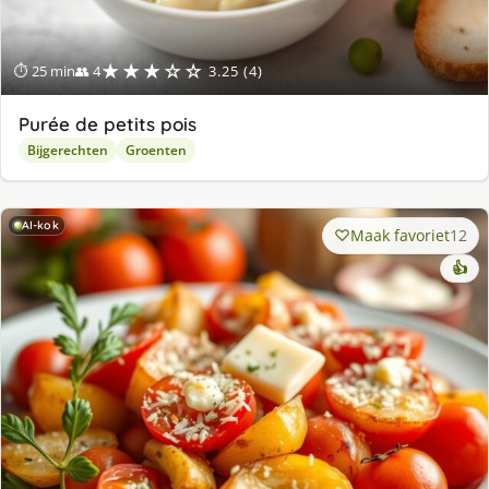
★★★☆☆
⏱ 25 min
👥 4
3.25 (4)
Purée de petits pois
Bijgerechten
Groenten
AI-kok
Maak favoriet
12
👍