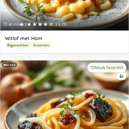
★★★★☆
⏱ 40 min
👥 2
3.6 (5)
Witlof met Ham
Bijgerechten
Groenten
AI-kok
Maak favoriet
6
👍