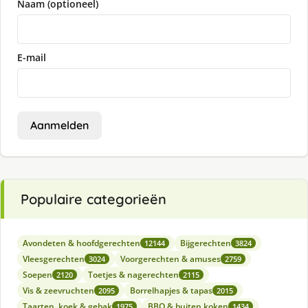
Naam (optioneel)
E-mail
Aanmelden
Populaire categorieën
Avondeten & hoofdgerechten
Bijgerechten
12144
3824
Vleesgerechten
Voorgerechten & amuses
3024
2759
Soepen
Toetjes & nagerechten
2120
2115
Vis & zeevruchten
Borrelhapjes & tapas
2095
2015
Taarten, koek & gebak
BBQ & buiten koken
1975
1434