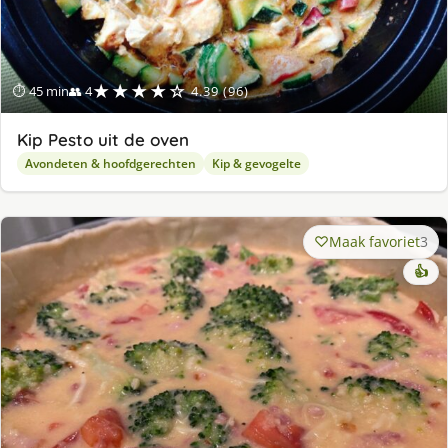
★★★★☆
⏱ 45 min
👥 4
4.39 (96)
Kip Pesto uit de oven
Avondeten & hoofdgerechten
Kip & gevogelte
Maak favoriet
3
👍