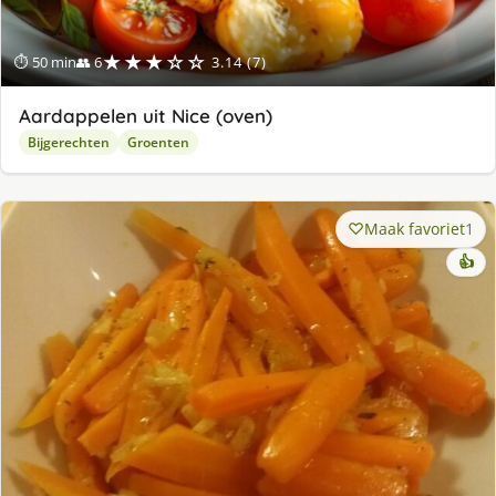
★★★☆☆
⏱ 50 min
👥 6
3.14 (7)
Aardappelen uit Nice (oven)
Bijgerechten
Groenten
Maak favoriet
1
👍