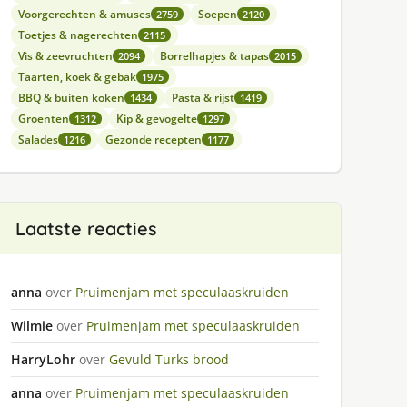
Voorgerechten & amuses
Soepen
2759
2120
Toetjes & nagerechten
2115
Vis & zeevruchten
Borrelhapjes & tapas
2094
2015
Taarten, koek & gebak
1975
BBQ & buiten koken
Pasta & rijst
1434
1419
Groenten
Kip & gevogelte
1312
1297
Salades
Gezonde recepten
1216
1177
Laatste reacties
anna
over
Pruimenjam met speculaaskruiden
Wilmie
over
Pruimenjam met speculaaskruiden
HarryLohr
over
Gevuld Turks brood
anna
over
Pruimenjam met speculaaskruiden