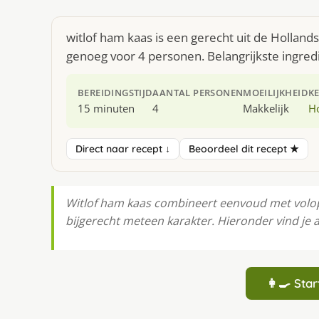
witlof ham kaas is een gerecht uit de Hollan
genoeg voor 4 personen. Belangrijkste ingredi
BEREIDINGSTIJD
AANTAL PERSONEN
MOEILIJKHEID
K
15 minuten
4
Makkelijk
H
Direct naar recept ↓
Beoordeel dit recept ★
Witlof ham kaas combineert eenvoud met volop s
bijgerecht meteen karakter. Hieronder vind je a
👩‍🍳 St