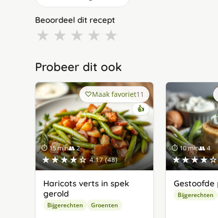
Beoordeel dit recept
★
★
★
★
★
Probeer dit ook
Maak favoriet
11
👍
⏱ 15 min
👥 2
⏱ 10 min
👥 4
★★★★☆
★★★★☆
4.17 (48)
Haricots verts in spek
Gestoofde 
gerold
Bijgerechten
Bijgerechten
Groenten