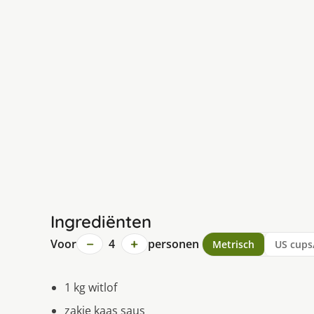
Ingrediënten
−
+
Voor
4
personen
Metrisch
US cups
1 kg witlof
zakje kaas saus