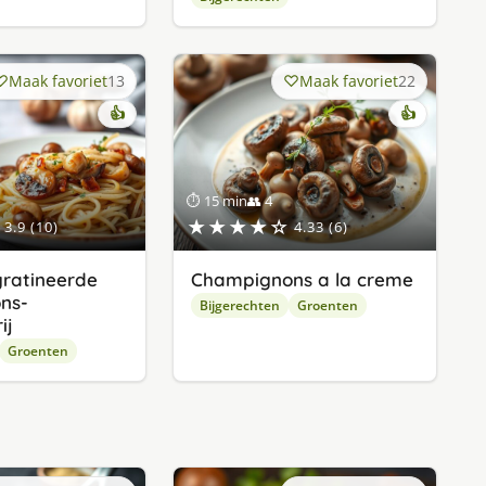
Maak favoriet
13
Maak favoriet
22
👍
👍
⏱ 15 min
👥 4
★★★★☆
3.9 (10)
4.33 (6)
ratineerde
Champignons a la creme
ns-
Bijgerechten
Groenten
ij
Groenten