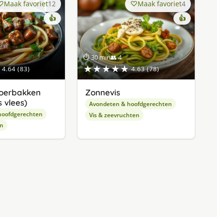
Maak favoriet
12
Maak favoriet
4
👍
👍
⏱ 30 min
👥 4
★★★★★
4.64 (83)
4.63 (78)
oerbakken
Zonnevis
 vlees)
Avondeten & hoofdgerechten
hoofdgerechten
Vis & zeevruchten
en