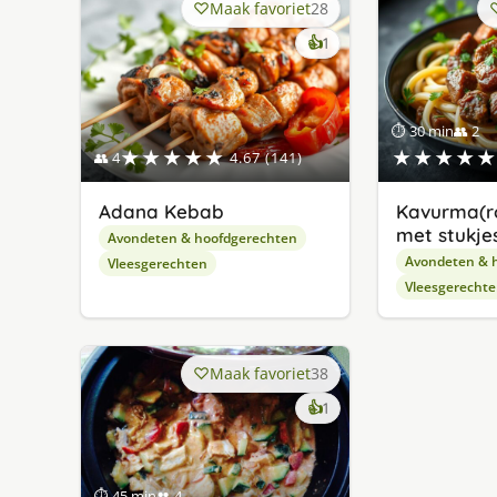
Maak favoriet
28
keer
👍
1
lekker
gevonden
⏱ 30 min
👥 2
★★★★★
★★★★★
👥 4
4.67 (141)
Adana Kebab
Kavurma(r
met stukjes
Avondeten & hoofdgerechten
Avondeten & 
Vleesgerechten
Vleesgerecht
Maak favoriet
38
keer
👍
1
lekker
gevonden
⏱ 45 min
👥 4