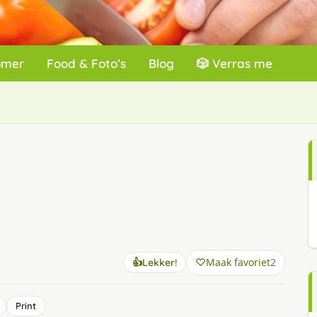
omer
Food & Foto’s
Blog
🎲 Verras me
Maak favoriet
2
👍
Lekker!
Print