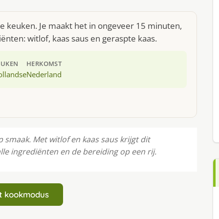
dse keuken. Je maakt het in ongeveer 15 minuten,
ënten: witlof, kaas saus en geraspte kaas.
EUKEN
HERKOMST
ollandse
Nederland
maak. Met witlof en kaas saus krijgt dit
lle ingrediënten en de bereiding op een rij.
art kookmodus