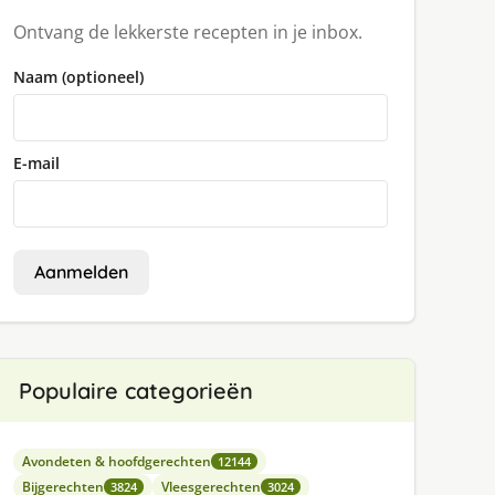
Ontvang de lekkerste recepten in je inbox.
Naam (optioneel)
E-mail
Aanmelden
Populaire categorieën
Avondeten & hoofdgerechten
12144
Bijgerechten
Vleesgerechten
3824
3024