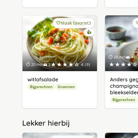
Maak favoriet
3
👍
⏱ 20 min
👥 4
★★★★☆
★★★★☆
⏱ 20 min
👥 2
4 (9)
witlofsalade
Anders geg
champigno
Bijgerechten
Groenten
bleekselder
Bijgerechten
Lekker hierbij