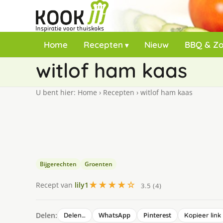
Home
Recepten
Nieuw
BBQ & Z
witlof ham kaas
U bent hier:
Home
›
Recepten
›
witlof ham kaas
Bijgerechten
Groenten
★★★★☆
Recept van
lily1
3.5 (4)
Delen:
WhatsApp
Pinterest
Delen…
Kopieer link