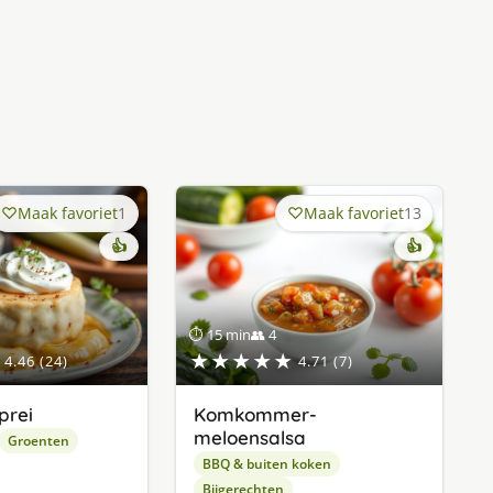
Maak favoriet
1
Maak favoriet
13
👍
👍
⏱ 15 min
👥 4
★★★★★
4.46 (24)
4.71 (7)
prei
Komkommer-
meloensalsa
Groenten
BBQ & buiten koken
Bijgerechten